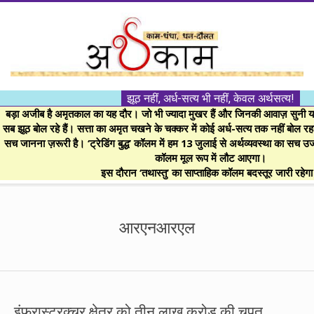
Skip
to
content
।।
झूठ नहीं, अर्ध-सत्य भी नहीं, केवल अर्थसत्य!
अर्थकाम।।
बड़ा अजीब है अमृतकाल का यह दौर। जो भी ज्यादा मुखर हैं और जिनकी आवाज़ सुनी या 
सब झूठ बोल रहे हैं। सत्ता का अमृत चखने के चक्कर में कोई अर्ध-सत्य तक नहीं बोल रहा। 
सच जानना ज़रूरी है। ‘ट्रेडिंग बुद्ध’ कॉलम में हम 13 जुलाई से अर्थव्यवस्था का सच उ
BE
कॉलम मूल रूप में लौट आएगा।
इस दौरान ‘तथास्तु’ का साप्ताहिक कॉलम बदस्तूर जारी रहेग
FINANCIALLY
Secondary
Navigation
आरएनआरएल
CLEVER!
Menu
इंफ्रास्ट्रक्चर क्षेत्र को तीन लाख करोड़ की चपत