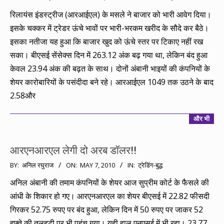
05-
रिलायंस इंडस्ट्रीज (आरआईएल) के मसले ने बाजार को भारी आवेग दिया।
24
इसके चक्कर में ट्रेडर ऊंचे भावों पर भारी-भरकम खरीद के सौदे कर बैठे।
इसका नतीजा यह हुआ कि बाजार खुद को ऊंचे स्तर पर टिकाए नहीं रख
सका। बीएसई सेंसेक्स दिन में 263.12 अंक बढ़ गया था, लेकिन बंद हुआ
केवल 23.94 अंक की बढ़त के साथ। दोनों अंबानी भाइयों की कंपनियों के
शेयर कारोबारियों के पसंदीदा बने रहे। आरआईएल 1049 तक उठने के बाद
2.58और
और भी
आरएनआरएल लेगी दो अरब डॉलर!!
2010-
BY:
अनिल रघुराज
ON:
MAY 7, 2010
IN:
ट्रेडिंग-बुद्ध
05-
अनिल अंबानी की तमाम कंपनियों के शेयर आज सुप्रीम कोर्ट के फैसले की
07
आंधी के शिकार हो गए। आरएनआरएल का शेयर बीएसई में 22.82 फीसदी
गिरकर 52.75 रुपए पर बंद हुआ, लेकिन दिन में 50 रुपए पर जाकर 52
हफ्ते की तलहटी पर भी पहुंच गया। यही हाल एनएसई में भी रहा। 23.77