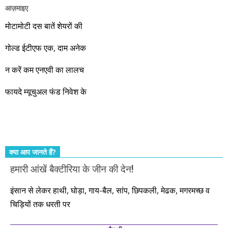
आज़माइए
वो रहे या कोई और आए, अगले दस साल भारतीय अर्थव्यवस्था के लिए
जबरदस्त प्रगति के साल होने जा रहे हैं। इस दौरान एक साल में दोगुना ही
मोटामोटी दस बातें शेयरों की
नहीं, दस साल में अपनी बचत से दस गुना दौलत बनाने के मौके बहुत सारे
गोल्ड ईटीएफ एक, दाम अनेक
आएंगे। दूसरे आपको बस उल्लू बनाएंगे। केवल हम ही हैं जो पूरी ईमानदारी
और सत्यनिष्ठा से आपके लिए निवेश के हर रविवार को शानदार मौके लेकर
न करें कम एनएवी का लालच
आते रहेंगे। तुलसीदास की चौपाई याद कीजिए – सकल पदारथ है जन मांही,
फायदे म्यूचुअल फंड निवेश के
कर्महीन नर पावत नाहीं। आपके हिस्से का कुछ कर्म हम कर दे रहे हैं। बाकी
तो आपको ही करना पड़ेगा। इसलिए…. सोचिए। समझिए। फैसला
कीजिए। तथास्तु!!!
क्या आप जानते हैं?
हमारी आंखें बैक्टीरिया के जीन की देन!
इंसान से लेकर हाथी, घोड़ा, गाय-बैल, सांप, छिपकली, मेढक, मगरमच्छ व
चिड़ियों तक धरती पर