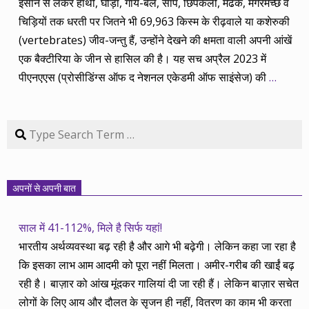
इंसान से लेकर हाथी, घोड़ा, गाय-बैल, सांप, छिपकली, मेढक, मगरमच्छ व
चिड़ियों तक धरती पर जितने भी 69,963 किस्म के रीढ़वाले या कशेरुकी
(vertebrates) जीव-जन्तु हैं, उन्होंने देखने की क्षमता वाली अपनी आंखें
एक बैक्टीरिया के जीन से हासिल की है। यह सच अप्रैल 2023 में
पीएनएएस (प्रोसीडिंग्स ऑफ द नेशनल एकेडमी ऑफ साइंसेज) की
…
Search
अपनों से अपनी बात
साल में 41-112%, मिले है सिर्फ यहां!
भारतीय अर्थव्यवस्था बढ़ रही है और आगे भी बढ़ेगी। लेकिन कहा जा रहा है
कि इसका लाभ आम आदमी को पूरा नहीं मिलता। अमीर-गरीब की खाईं बढ़
रही है। बाज़ार को आंख मूंदकर गालियां दी जा रही हैं। लेकिन बाज़ार सचेत
लोगों के लिए आय और दौलत के सृजन ही नहीं, वितरण का काम भी करता