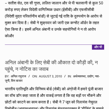
– सतीश सेठ, एस सी गुप्ता, ललित जालान और जे पी चलसानी से कुल 50
करोड़ रुपए लेकर विदेशी वाणिज्यिक उधार (ईसीबी) और एफसीसीबी
(विदेशी मुद्रा परिवर्तनीय बांडों) से जुटाई गई राशि के दुरुपयोग के आरोप से
मुक्त कर दिया है। सेबी ने शुक्रवार को जारी एक कन्सेंट ऑर्डर के तहत
ऐसा किया है। इसमें अनिल अंबानी व उनके सहयोगियों ने न तो आरोप
कोऔर
और भी
अनिल अंबानी के लिए सेबी की औकात दो कौड़ी की, न
पहुंचे, न नोटिस का जवाब
2010-
BY:
अनिल रघुराज
ON:
AUGUST 3, 2010
IN:
अर्थव्यवस्था
,
उद्योग
,
नवा-
जूनी
,
वित्त बाजार
08-
03
भारतीय प्रतिभूति और विनिमय बोर्ड (सेबी) को अंग्रेजी में हमारे पूंजी बाजार
का वॉच डॉग कहा जाता है और वाकई लगता है कि वह बड़ों पर भौंकने और
छोटों को काटने का काम करता है। सेबी ने 7 जून को रिलायंस नेचुरल
रिसोर्सेज (आरएनआरएल) और रिलायंस इंफ्रास्ट्रक्चर में ‘डीलिंग’ के मामले