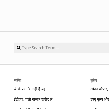
जानिए
बूझिए
ज़ीरो-सम गेम नहीं है यह
ओपन ऑफर, बा
ईटीएफ: चलो बाजार खरीद लें
इश्यू मूल्य और