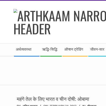
Skip
to
content
।।
Secondary
अर्थकाम।।
अर्थव्यवस्था
ऋद्धि-सिद्धि
ऑप्शन ट्रेडिंग
जीवन-सार
Navigation
Menu
BE
FINANCIALLY
CLEVER!
महंगे तेल के लिए भारत व चीन दोषी: ओबामा
2012-