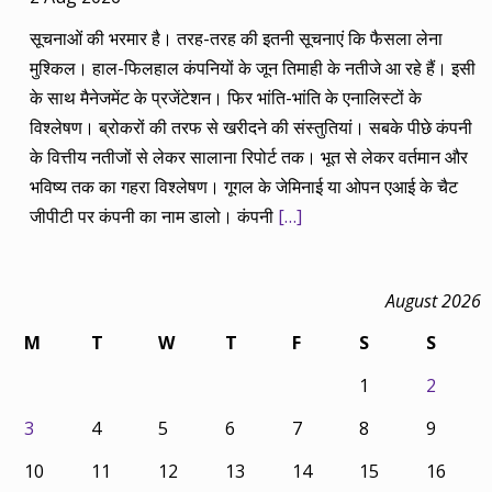
सूचनाओं की भरमार है। तरह-तरह की इतनी सूचनाएं कि फैसला लेना
मुश्किल। हाल-फिलहाल कंपनियों के जून तिमाही के नतीजे आ रहे हैं। इसी
के साथ मैनेजमेंट के प्रजेंटेशन। फिर भांति-भांति के एनालिस्टों के
विश्लेषण। ब्रोकरों की तरफ से खरीदने की संस्तुतियां। सबके पीछे कंपनी
के वित्तीय नतीजों से लेकर सालाना रिपोर्ट तक। भूत से लेकर वर्तमान और
भविष्य तक का गहरा विश्लेषण। गूगल के जेमिनाई या ओपन एआई के चैट
जीपीटी पर कंपनी का नाम डालो। कंपनी
[…]
August 2026
M
T
W
T
F
S
S
1
2
3
4
5
6
7
8
9
10
11
12
13
14
15
16