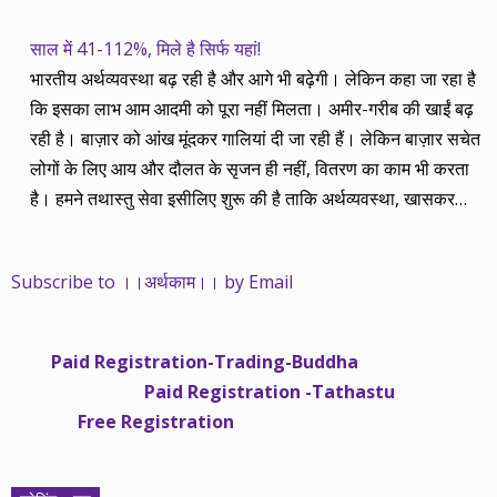
साल में 41-112%, मिले है सिर्फ यहां!
भारतीय अर्थव्यवस्था बढ़ रही है और आगे भी बढ़ेगी। लेकिन कहा जा रहा है
कि इसका लाभ आम आदमी को पूरा नहीं मिलता। अमीर-गरीब की खाईं बढ़
रही है। बाज़ार को आंख मूंदकर गालियां दी जा रही हैं। लेकिन बाज़ार सचेत
लोगों के लिए आय और दौलत के सृजन ही नहीं, वितरण का काम भी करता
है। हमने तथास्तु सेवा इसीलिए शुरू की है ताकि अर्थव्यवस्था, खासकर
कंपनियों के बढ़ने का लाभ निपट गरीबी से ऊपर रहनेवाले लोगों तक पहुंचाया
जा सके। वे जिन्हें बैंक बहुत हुआ तो 9 प्रतिशत देता है, जबकि वास्तविक
Subscribe to ।।अर्थकाम।। by Email
महंगाई की दर 10 प्रतिशत से ऊपर रहती है। वे भागकर जाते हैं सोने और
रीयल एस्टेट में चले जाते हैं तो उनकी बचत लॉक हो जाती है। देश के काम
नहीं आती। खुद उनके कितने काम आएगी, यह भी पक्का नहीं। जो पिछले
Paid Registration-Trading-Buddha
साढ़े चार सालों से अर्थकाम से जुड़े हैं, वे हमारी ईमानदारी और सत्यनिष्ठा से
Paid Registration -Tathastu
भलीभांति वाकिफ हैं। शुरू में हम भी कच्चे थे तो बाज़ार के उस्तादों के जाल
Free Registration
में फंस गए। गलतियां कीं। लेकिन जैसे ही समझ में आया, खटाक से उनसे
किनारा कस लिया। करीब सवा साल पहले से नए सिरे से शुरू किया तो