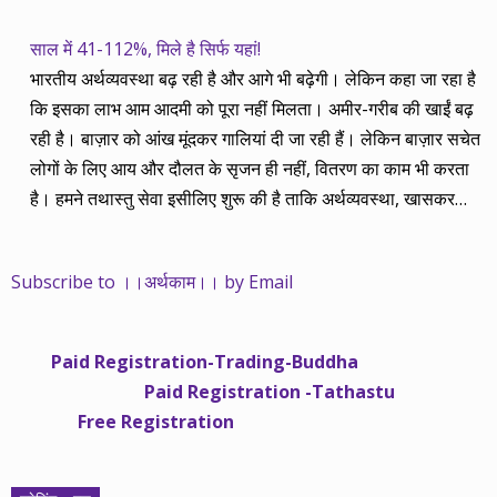
साल में 41-112%, मिले है सिर्फ यहां!
भारतीय अर्थव्यवस्था बढ़ रही है और आगे भी बढ़ेगी। लेकिन कहा जा रहा है
कि इसका लाभ आम आदमी को पूरा नहीं मिलता। अमीर-गरीब की खाईं बढ़
रही है। बाज़ार को आंख मूंदकर गालियां दी जा रही हैं। लेकिन बाज़ार सचेत
लोगों के लिए आय और दौलत के सृजन ही नहीं, वितरण का काम भी करता
है। हमने तथास्तु सेवा इसीलिए शुरू की है ताकि अर्थव्यवस्था, खासकर
कंपनियों के बढ़ने का लाभ निपट गरीबी से ऊपर रहनेवाले लोगों तक पहुंचाया
जा सके। वे जिन्हें बैंक बहुत हुआ तो 9 प्रतिशत देता है, जबकि वास्तविक
Subscribe to ।।अर्थकाम।। by Email
महंगाई की दर 10 प्रतिशत से ऊपर रहती है। वे भागकर जाते हैं सोने और
रीयल एस्टेट में चले जाते हैं तो उनकी बचत लॉक हो जाती है। देश के काम
नहीं आती। खुद उनके कितने काम आएगी, यह भी पक्का नहीं। जो पिछले
Paid Registration-Trading-Buddha
साढ़े चार सालों से अर्थकाम से जुड़े हैं, वे हमारी ईमानदारी और सत्यनिष्ठा से
Paid Registration -Tathastu
भलीभांति वाकिफ हैं। शुरू में हम भी कच्चे थे तो बाज़ार के उस्तादों के जाल
Free Registration
में फंस गए। गलतियां कीं। लेकिन जैसे ही समझ में आया, खटाक से उनसे
किनारा कस लिया। करीब सवा साल पहले से नए सिरे से शुरू किया तो