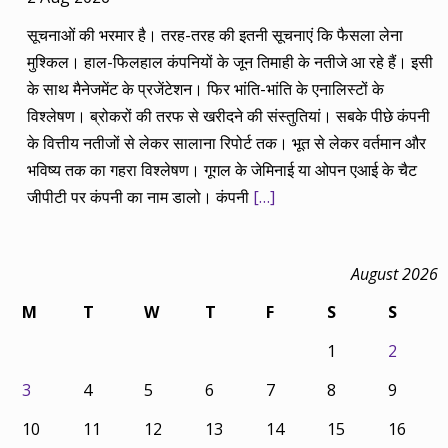
सूचनाओं की भरमार है। तरह-तरह की इतनी सूचनाएं कि फैसला लेना
मुश्किल। हाल-फिलहाल कंपनियों के जून तिमाही के नतीजे आ रहे हैं। इसी
के साथ मैनेजमेंट के प्रजेंटेशन। फिर भांति-भांति के एनालिस्टों के
विश्लेषण। ब्रोकरों की तरफ से खरीदने की संस्तुतियां। सबके पीछे कंपनी
के वित्तीय नतीजों से लेकर सालाना रिपोर्ट तक। भूत से लेकर वर्तमान और
भविष्य तक का गहरा विश्लेषण। गूगल के जेमिनाई या ओपन एआई के चैट
जीपीटी पर कंपनी का नाम डालो। कंपनी
[…]
August 2026
M
T
W
T
F
S
S
1
2
3
4
5
6
7
8
9
10
11
12
13
14
15
16