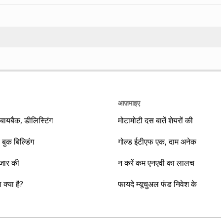
Search
आज़माइए
यबैक, डीलिस्टिंग
मोटामोटी दस बातें शेयरों की
 बुक बिल्डिंग
गोल्ड ईटीएफ एक, दाम अनेक
ाजार की
न करें कम एनएवी का लालच
क्या है?
फायदे म्यूचुअल फंड निवेश के