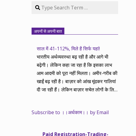
Search
अपनों से अपनी बात
साल में 41-112%, मिले है सिर्फ यहां!
भारतीय अर्थव्यवस्था बढ़ रही है और आगे भी
बढ़ेगी। लेकिन कहा जा रहा है कि इसका लाभ
आम आदमी को पूरा नहीं मिलता। अमीर-गरीब की
खाईं बढ़ रही है। बाज़ार को आंख मूंदकर गालियां
दी जा रही हैं। लेकिन बाज़ार सचेत लोगों के लिए
आय और दौलत के सृजन ही नहीं, वितरण का
काम भी करता है। हमने तथास्तु सेवा इसीलिए
Subscribe to ।।अर्थकाम।। by Email
शुरू की है ताकि अर्थव्यवस्था, खासकर कंपनियों
के बढ़ने का लाभ निपट गरीबी से ऊपर रहनेवाले
लोगों तक पहुंचाया जा सके। वे जिन्हें बैंक बहुत
Paid Registration-Trading-