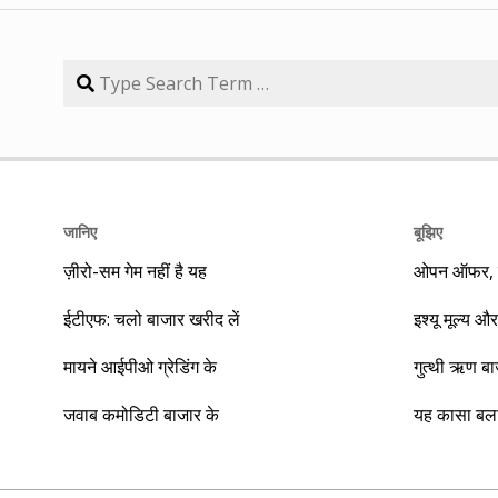
जानिए
बूझिए
ज़ीरो-सम गेम नहीं है यह
ओपन ऑफर, बा
ईटीएफ: चलो बाजार खरीद लें
इश्यू मूल्य और
मायने आईपीओ ग्रेडिंग के
गुत्थी ऋण ब
जवाब कमोडिटी बाजार के
यह कासा बला 