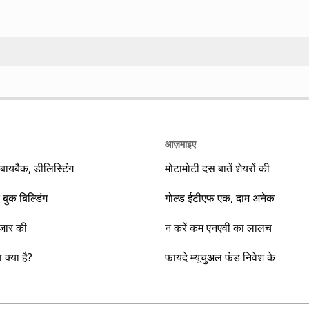
Search
आज़माइए
यबैक, डीलिस्टिंग
मोटामोटी दस बातें शेयरों की
 बुक बिल्डिंग
गोल्ड ईटीएफ एक, दाम अनेक
ाजार की
न करें कम एनएवी का लालच
क्या है?
फायदे म्यूचुअल फंड निवेश के