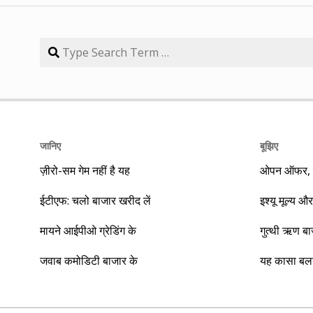
जानिए
बूझिए
ज़ीरो-सम गेम नहीं है यह
ओपन ऑफर, बा
ईटीएफ: चलो बाजार खरीद लें
इश्यू मूल्य और
मायने आईपीओ ग्रेडिंग के
गुत्थी ऋण ब
जवाब कमोडिटी बाजार के
यह कासा बला 