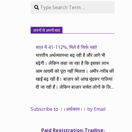
Search
अपनों से अपनी बात
साल में 41-112%, मिले है सिर्फ यहां!
भारतीय अर्थव्यवस्था बढ़ रही है और आगे भी
बढ़ेगी। लेकिन कहा जा रहा है कि इसका लाभ
आम आदमी को पूरा नहीं मिलता। अमीर-गरीब की
खाईं बढ़ रही है। बाज़ार को आंख मूंदकर गालियां
दी जा रही हैं। लेकिन बाज़ार सचेत लोगों के लिए
आय और दौलत के सृजन ही नहीं, वितरण का
काम भी करता है। हमने तथास्तु सेवा इसीलिए
Subscribe to ।।अर्थकाम।। by Email
शुरू की है ताकि अर्थव्यवस्था, खासकर कंपनियों
के बढ़ने का लाभ निपट गरीबी से ऊपर रहनेवाले
लोगों तक पहुंचाया जा सके। वे जिन्हें बैंक बहुत
Paid Registration-Trading-