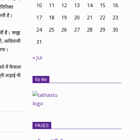
10
11
12
13
14
15
16
तिरिक्त
कती है।
17
18
19
20
21
22
23
24
25
26
27
28
29
30
जी हैं। समूह
्मा, आदिवासी
31
लिया।
« Jul
ले में फैसला
नी लड़ाई भी
पेड सेवा
PAGES