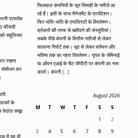
फिलहाल कंपनियों के जून तिमाही के नतीजे आ
रहे हैं। इसी के साथ मैनेजमेंट के प्रजेंटेशन।
ंपनी प्रवर्तक
फिर भांति-भांति के एनालिस्टों के विश्लेषण।
 26 फीसदी
ब्रोकरों की तरफ से खरीदने की संस्तुतियां।
ों को सहूलियत
सबके पीछे कंपनी के वित्तीय नतीजों से लेकर
सालाना रिपोर्ट तक। भूत से लेकर वर्तमान और
भविष्य तक का गहरा विश्लेषण। गूगल के जेमिनाई
करार रखना
या ओपन एआई के चैट जीपीटी पर कंपनी का नाम
सा संशोधन कर
डालो। कंपनी
[…]
।
दगी
August 2026
इलाकों के
M
T
W
T
F
S
S
वेदांता समूह
1
2
3
4
5
6
7
8
9
यक में यह भी