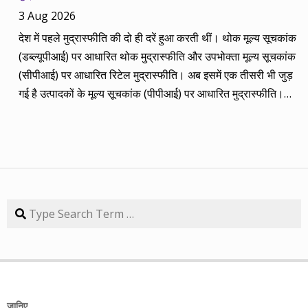
2014 की बानगी पेश है। सितंबर 2013 में पांच रविवार थे तो पांच
3 Aug 2026
कंपनियां। आप नीचे की सारिणी से देख सकते हैं कि पांच में चार ने अपना
देश में पहले मुद्रास्फीति की दो ही दरें हुआ करती थीं। थोक मूल्य सूचकांक
(तीन से पांच साल का) लक्ष्य साल भर में ही पूरा कर लिया है, जबकि एक
(डब्ल्यूपीआई) पर आधारित थोक मुद्रास्फीति और उपभोक्ता मूल्य सूचकांक
कंपनी 84.57 प्रतिशत रिटर्न के साथ लक्ष्य से ज़रा-सा पीछे है। तारीख
(सीपीआई) पर आधारित रिटेल मुद्रास्फीति। अब इसमें एक तीसरी भी जुड़
कंपनी तब का भाव समय लक्ष्य 30/09/14 का भाव रिटर्न (%) 01/09/13
गई है उत्पादकों के मूल्य सूचकांक (पीपीआई) पर आधारित मुद्रास्फीति।
डॉ. रेड्डीज़ लैब 2292.90 3 साल 2815 3229.60 40.85 08/09/13
लेकिन ये सभी बैंकिंग, कॉरपोरेट क्षेत्र और वित्तीय तंत्र के लिए मायने रखती
एचडीएफसी बैंक 616.20 3 साल 850 872.65 41.62 15/09/13
हैं, जबकि देश के आमजन के लिए इनका कोई खास मतलब नहीं। उसके लिए
अतुल ऑटो 173.65 5 साल 260 367.90 111.86 22/09/13 कमिन्स
तो सालों-साल से ‘महंगाई डायन खाये जात है’ की स्थिति बनी हुई है।
इंडिया 409.25 3 साल 474 671.05 63.97 29/09/13 नवनीत
मुद्रास्फीति जितनी बढ़ती है, उससे ज्यादा कमाई बढ़ जाए तो किसी को
एजुकेशन 53.15 3 साल 110 98.10 84.57 यहां यह भी गौर करने की
महंगाई से फर्क नहीं पड़ता। लेकिन जब कमाई ठहरी या घट रही हो तब
बात है कि हम आमतौर पर हर महीने लार्जकैप, मिडकैप और स्मॉल कैप का
मुद्रास्फीति का 4% बढ़ना भी घर-गृहस्थी की कमर तोड़ देता है। सरकार
Search
संतुलन बनाकर चलते हैं। यह भी बताते हैं कि कहां पर एंट्री करें और आपके
कहती है कि उसने तो पिछले बारह सालों में मुद्रास्फीति को काबू में कर रखा
पास कुल एक लाख रुपए हों तो उस हफ्ते की कंपनी में कितना लगाना चाहिए,
है। रिजर्व बैंक ने अगस्त 2016 से फ्लेक्सिबल इनफ्लेशन टार्गेटिंग
उसके कितने शेयर खरीदने चाहिए। मसलन, सितंबर 2013 में हमने तीन
(एफआईटी) फ्रेमवर्क के तहत रिटेल मुद्रास्फीति के लिए 4% को बीच में
लार्जकैप, एक मिडकैप और एक स्मॉल कैप कंपनी आपके निवेश के लिए पेश
रखकर 2% ऊपर-नीचे यानी 2% से 6% की जो रेंज घोषित की है, वो अभी
की थी। इसमें से लार्ज कैप कंपनियों में डॉ. रेड्डीज़ लैब का शेयर लक्ष्य
तक टूटी नहीं है। यह फ्रेमवर्क हर पांच साल पर बढ़ाया जाता है। अभी इसे
हासिल कर चुका है और यही नहीं, 24 सितंबर 2014 को 3356.60 रुपए
जानिए