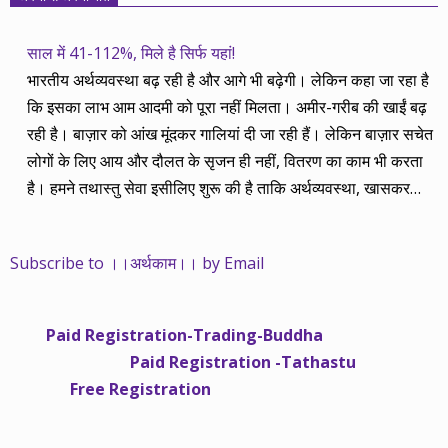
साल में 41-112%, मिले है सिर्फ यहां!
भारतीय अर्थव्यवस्था बढ़ रही है और आगे भी बढ़ेगी। लेकिन कहा जा रहा है
कि इसका लाभ आम आदमी को पूरा नहीं मिलता। अमीर-गरीब की खाईं बढ़
रही है। बाज़ार को आंख मूंदकर गालियां दी जा रही हैं। लेकिन बाज़ार सचेत
लोगों के लिए आय और दौलत के सृजन ही नहीं, वितरण का काम भी करता
है। हमने तथास्तु सेवा इसीलिए शुरू की है ताकि अर्थव्यवस्था, खासकर
कंपनियों के बढ़ने का लाभ निपट गरीबी से ऊपर रहनेवाले लोगों तक पहुंचाया
जा सके। वे जिन्हें बैंक बहुत हुआ तो 9 प्रतिशत देता है, जबकि वास्तविक
Subscribe to ।।अर्थकाम।। by Email
महंगाई की दर 10 प्रतिशत से ऊपर रहती है। वे भागकर जाते हैं सोने और
रीयल एस्टेट में चले जाते हैं तो उनकी बचत लॉक हो जाती है। देश के काम
नहीं आती। खुद उनके कितने काम आएगी, यह भी पक्का नहीं। जो पिछले
Paid Registration-Trading-Buddha
साढ़े चार सालों से अर्थकाम से जुड़े हैं, वे हमारी ईमानदारी और सत्यनिष्ठा से
Paid Registration -Tathastu
भलीभांति वाकिफ हैं। शुरू में हम भी कच्चे थे तो बाज़ार के उस्तादों के जाल
Free Registration
में फंस गए। गलतियां कीं। लेकिन जैसे ही समझ में आया, खटाक से उनसे
किनारा कस लिया। करीब सवा साल पहले से नए सिरे से शुरू किया तो