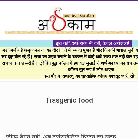
Skip
to
content
।।
झूठ नहीं, अर्ध-सत्य भी नहीं, केवल अर्थसत्य!
अर्थकाम।।
बड़ा अजीब है अमृतकाल का यह दौर। जो भी ज्यादा मुखर हैं और जिनकी आवाज़ सुनी या 
सब झूठ बोल रहे हैं। सत्ता का अमृत चखने के चक्कर में कोई अर्ध-सत्य तक नहीं बोल रहा। 
सच जानना ज़रूरी है। ‘ट्रेडिंग बुद्ध’ कॉलम में हम 13 जुलाई से अर्थव्यवस्था का सच उ
BE
कॉलम मूल रूप में लौट आएगा।
इस दौरान ‘तथास्तु’ का साप्ताहिक कॉलम बदस्तूर जारी रहेग
FINANCIALLY
Secondary
Navigation
Trasgenic food
CLEVER!
Menu
जीएम बैगन नहीं, अब ट्रांसजेनिक चिकन का लुत्फ