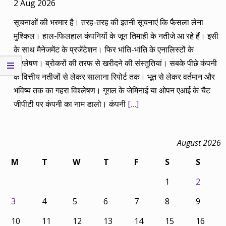
2 Aug 2026
सूचनाओं की भरमार है। तरह-तरह की इतनी सूचनाएं कि फैसला लेना
मुश्किल। हाल-फिलहाल कंपनियों के जून तिमाही के नतीजे आ रहे हैं। इसी
के साथ मैनेजमेंट के प्रजेंटेशन। फिर भांति-भांति के एनालिस्टों के
विश्लेषण। ब्रोकरों की तरफ से खरीदने की संस्तुतियां। सबके पीछे कंपनी
के वित्तीय नतीजों से लेकर सालाना रिपोर्ट तक। भूत से लेकर वर्तमान और
भविष्य तक का गहरा विश्लेषण। गूगल के जेमिनाई या ओपन एआई के चैट
जीपीटी पर कंपनी का नाम डालो। कंपनी
[…]
August 2026
M
T
W
T
F
S
S
1
2
3
4
5
6
7
8
9
10
11
12
13
14
15
16