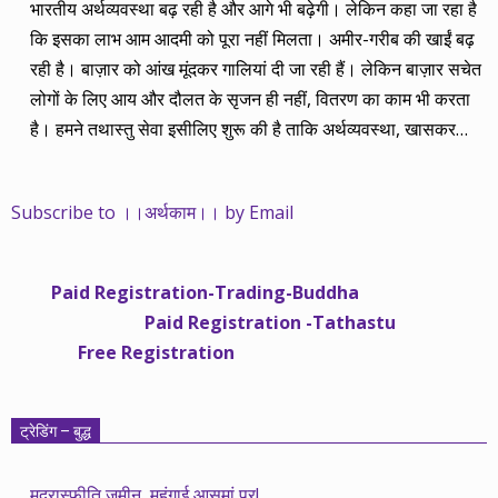
भारतीय अर्थव्यवस्था बढ़ रही है और आगे भी बढ़ेगी। लेकिन कहा जा रहा है
कि इसका लाभ आम आदमी को पूरा नहीं मिलता। अमीर-गरीब की खाईं बढ़
रही है। बाज़ार को आंख मूंदकर गालियां दी जा रही हैं। लेकिन बाज़ार सचेत
लोगों के लिए आय और दौलत के सृजन ही नहीं, वितरण का काम भी करता
है। हमने तथास्तु सेवा इसीलिए शुरू की है ताकि अर्थव्यवस्था, खासकर
कंपनियों के बढ़ने का लाभ निपट गरीबी से ऊपर रहनेवाले लोगों तक पहुंचाया
जा सके। वे जिन्हें बैंक बहुत हुआ तो 9 प्रतिशत देता है, जबकि वास्तविक
Subscribe to ।।अर्थकाम।। by Email
महंगाई की दर 10 प्रतिशत से ऊपर रहती है। वे भागकर जाते हैं सोने और
रीयल एस्टेट में चले जाते हैं तो उनकी बचत लॉक हो जाती है। देश के काम
नहीं आती। खुद उनके कितने काम आएगी, यह भी पक्का नहीं। जो पिछले
Paid Registration-Trading-Buddha
साढ़े चार सालों से अर्थकाम से जुड़े हैं, वे हमारी ईमानदारी और सत्यनिष्ठा से
Paid Registration -Tathastu
भलीभांति वाकिफ हैं। शुरू में हम भी कच्चे थे तो बाज़ार के उस्तादों के जाल
Free Registration
में फंस गए। गलतियां कीं। लेकिन जैसे ही समझ में आया, खटाक से उनसे
किनारा कस लिया। करीब सवा साल पहले से नए सिरे से शुरू किया तो
मजबूत आधार और गहन रिसर्च के साथ। उसी का नतीजा है कि हमारी
ट्रेडिंग – बुद्ध
सलाहें शानदार-जानदार रिटर्न दे रही हैं। पिछली बार हमने अगस्त 2013 से
अगस्त 2014 तक का लेखाजोखा रखा था। अब सितंबर 2013 से सितंबर
मुद्रास्फीति ज़मीन, महंगाई आसमां पर!