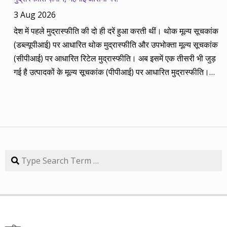
2014 की बानगी पेश है। सितंबर 2013 में पांच रविवार थे तो पांच
3 Aug 2026
कंपनियां। आप नीचे की सारिणी से देख सकते हैं कि पांच में चार ने अपना
देश में पहले मुद्रास्फीति की दो ही दरें हुआ करती थीं। थोक मूल्य सूचकांक
(तीन से पांच साल का) लक्ष्य साल भर में ही पूरा कर लिया है, जबकि एक
(डब्ल्यूपीआई) पर आधारित थोक मुद्रास्फीति और उपभोक्ता मूल्य सूचकांक
कंपनी 84.57 प्रतिशत रिटर्न के साथ लक्ष्य से ज़रा-सा पीछे है। तारीख
(सीपीआई) पर आधारित रिटेल मुद्रास्फीति। अब इसमें एक तीसरी भी जुड़
कंपनी तब का भाव समय लक्ष्य 30/09/14 का भाव रिटर्न (%) 01/09/13
गई है उत्पादकों के मूल्य सूचकांक (पीपीआई) पर आधारित मुद्रास्फीति।
डॉ. रेड्डीज़ लैब 2292.90 3 साल 2815 3229.60 40.85 08/09/13
लेकिन ये सभी बैंकिंग, कॉरपोरेट क्षेत्र और वित्तीय तंत्र के लिए मायने रखती
एचडीएफसी बैंक 616.20 3 साल 850 872.65 41.62 15/09/13
हैं, जबकि देश के आमजन के लिए इनका कोई खास मतलब नहीं। उसके लिए
अतुल ऑटो 173.65 5 साल 260 367.90 111.86 22/09/13 कमिन्स
तो सालों-साल से ‘महंगाई डायन खाये जात है’ की स्थिति बनी हुई है।
इंडिया 409.25 3 साल 474 671.05 63.97 29/09/13 नवनीत
मुद्रास्फीति जितनी बढ़ती है, उससे ज्यादा कमाई बढ़ जाए तो किसी को
एजुकेशन 53.15 3 साल 110 98.10 84.57 यहां यह भी गौर करने की
महंगाई से फर्क नहीं पड़ता। लेकिन जब कमाई ठहरी या घट रही हो तब
बात है कि हम आमतौर पर हर महीने लार्जकैप, मिडकैप और स्मॉल कैप का
मुद्रास्फीति का 4% बढ़ना भी घर-गृहस्थी की कमर तोड़ देता है। सरकार
Search
संतुलन बनाकर चलते हैं। यह भी बताते हैं कि कहां पर एंट्री करें और आपके
कहती है कि उसने तो पिछले बारह सालों में मुद्रास्फीति को काबू में कर रखा
पास कुल एक लाख रुपए हों तो उस हफ्ते की कंपनी में कितना लगाना चाहिए,
है। रिजर्व बैंक ने अगस्त 2016 से फ्लेक्सिबल इनफ्लेशन टार्गेटिंग
उसके कितने शेयर खरीदने चाहिए। मसलन, सितंबर 2013 में हमने तीन
(एफआईटी) फ्रेमवर्क के तहत रिटेल मुद्रास्फीति के लिए 4% को बीच में
लार्जकैप, एक मिडकैप और एक स्मॉल कैप कंपनी आपके निवेश के लिए पेश
रखकर 2% ऊपर-नीचे यानी 2% से 6% की जो रेंज घोषित की है, वो अभी
की थी। इसमें से लार्ज कैप कंपनियों में डॉ. रेड्डीज़ लैब का शेयर लक्ष्य
तक टूटी नहीं है। यह फ्रेमवर्क हर पांच साल पर बढ़ाया जाता है। अभी इसे