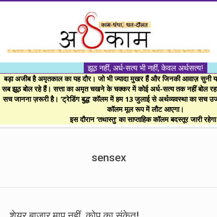
Skip
to
content
।।
झूठ नहीं, अर्ध-सत्य भी नहीं, केवल अर्थसत्य!
अर्थकाम।।
बड़ा अजीब है अमृतकाल का यह दौर। जो भी ज्यादा मुखर हैं और जिनकी आवाज़ सुनी या 
सब झूठ बोल रहे हैं। सत्ता का अमृत चखने के चक्कर में कोई अर्ध-सत्य तक नहीं बोल रहा। 
सच जानना ज़रूरी है। ‘ट्रेडिंग बुद्ध’ कॉलम में हम 13 जुलाई से अर्थव्यवस्था का सच उ
BE
कॉलम मूल रूप में लौट आएगा।
इस दौरान ‘तथास्तु’ का साप्ताहिक कॉलम बदस्तूर जारी रहेग
FINANCIALLY
Secondary
Navigation
sensex
CLEVER!
Menu
शेयर बाज़ार माप नहीं, कोप का संकेत!