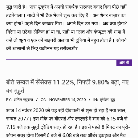
02-
युद्ध जारी है। रूस यूक्रेन में अपनी समर्थक सरकार बनाए बिना पीछे नहीं
27
हटनेवाला। नाटो ने भी टैंक भेजने शुरू कर दिए हैं। अब शेयर बाज़ार का
क्या होगा? पहले दिन जमकर गिरा। अगले दिन उठ गया। अब क्या होगा?
गिरेगा या उठेगा! लेकिन हां या ना, सही या गलत और कंप्यूटर की भाषा में
कहें तो शून्य व एक की बाइनरी अलावा भी दुनिया में बहुत होता है। सोचने
की आसानी से लिए यकीनन यह तरीकाऔर
और भी
बीते सम्वत में सेंसेक्स 11.22%, निफ्टी 9.80% बढ़ा, नए
का मुहूर्त
2020-
BY:
अनिल रघुराज
ON:
NOVEMBER 14, 2020
IN:
ट्रेडिंग-बुद्ध
11-
आज 14 नवंबर 2020 को पड़ रही दीवापली से शुरू हो रहा है नया साल,
14
सम्वत 2077। इस मौके पर बीएसई और एनएसई में शाम को 6.15 बजे से
7.15 बजे तक मुहूर्त ट्रेडिंग सत्र हो रहा है। इससे पहले 8 मिनट का प्री-
ओपन सत्र होगा जिसमें 6 बजे से 6.08 बजे तक ऑर्डर इकट्ठा और मैच