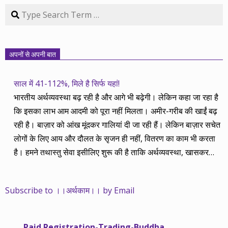
Search
अपनों से अपनी बात
साल में 41-112%, मिले है सिर्फ यहां!
भारतीय अर्थव्यवस्था बढ़ रही है और आगे भी बढ़ेगी। लेकिन कहा जा रहा है
कि इसका लाभ आम आदमी को पूरा नहीं मिलता। अमीर-गरीब की खाईं बढ़
रही है। बाज़ार को आंख मूंदकर गालियां दी जा रही हैं। लेकिन बाज़ार सचेत
लोगों के लिए आय और दौलत के सृजन ही नहीं, वितरण का काम भी करता
है। हमने तथास्तु सेवा इसीलिए शुरू की है ताकि अर्थव्यवस्था, खासकर
कंपनियों के बढ़ने का लाभ निपट गरीबी से ऊपर रहनेवाले लोगों तक पहुंचाया
जा सके। वे जिन्हें बैंक बहुत हुआ तो 9 प्रतिशत देता है, जबकि वास्तविक
Subscribe to ।।अर्थकाम।। by Email
महंगाई की दर 10 प्रतिशत से ऊपर रहती है। वे भागकर जाते हैं सोने और
रीयल एस्टेट में चले जाते हैं तो उनकी बचत लॉक हो जाती है। देश के काम
नहीं आती। खुद उनके कितने काम आएगी, यह भी पक्का नहीं। जो पिछले
Paid Registration-Trading-Buddha