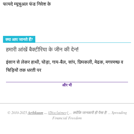
फायदे म्यूचुअल फंड निवेश के
कर्महीन नर पावत नाहीं। आपके हिस्से का कुछ कर्म हम कर दे रहे हैं। बाकी
तो आपको ही करना पड़ेगा। इसलिए…. सोचिए। समझिए। फैसला
कीजिए। तथास्तु!!!
क्या आप जानते हैं?
हमारी आंखें बैक्टीरिया के जीन की देन!
इंसान से लेकर हाथी, घोड़ा, गाय-बैल, सांप, छिपकली, मेढक, मगरमच्छ व
चिड़ियों तक धरती पर
और भी
Arthkaam
...
© 2010-2025
{Disclaimer}
... क्योंकि जानकारी ही पैसा है! ... Spreading
Financial Freedom