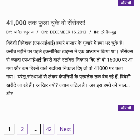
और भी
41,000 तक फुला चुके वो सेंसेक्स!
2013-
BY:
अनिल रघुराज
ON:
DECEMBER 16, 2013
IN:
ट्रेडिंग-बुद्ध
12-
विदेशी निवेशक (एफआईआई) हमारे बाज़ार के गुब्बारे में हवा भर चुके हैं।
16
करीब महीने पर पहले इकनॉमिक टाइम्स ने एक अध्ययन किया था। सेंसेक्स
से ज्यादा एफआईआई हिस्से वाले स्टॉक्स निकाल दिए तो वो 16000 पर आ
गया और कम हिस्से वाले स्टॉक्स निकाल दिए तो वो 41000 पर चला
गया। घरेलू संस्थाओं से लेकर कंपनियों के प्रवर्तक तक बेच रहे हैं, विदेशी
खरीदे जा रहे हैं। आखिर क्यों? जवाब जटिल है। अब इस हफ्ते की चाल…
और
और भी
Posts
1
2
…
42
Next
pagination