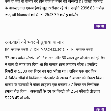
उन्हें दो बजे से बाजार बंद होने तक ही बेचने की जरूरत है। तीखी गिरावट
के बावजूद कल एफआईआई शुद्ध खरीदार रहे थे। उन्होंने 2396.83 करोड़
रुपए की बिकवाली की थी तो 2643.39 करोड़ कीऔर
और भी
अफवाहों की भंवर में डुबाया बाजार
2012-
BY:
चमत्कार चक्री
ON:
MARCH 22, 2012
IN:
चमत्कार चक्री
03-
33 लाख कॉल ऑप्शंस को निकालना और 30 लाख पुट ऑप्शंस की ट्रेडिंग
22
ने कल ही साफ कर दिया था कि बाजार आज कमजोर रहेगा। इसलिए
निफ्टी के 5330 तक गिरने का पूरा अंदेशा था। लेकिन एक बार फिर
डेरिवेटिव सौदों में फिजिकल सेटलमेंट के अभाव ने बाजार को निपटा दिया।
बाजार के उस्तादों ने मौका ताड़कर एक बजकर 57 मिनट पर निर्णायक
हमला बोल दिया। अफवाहों के दम पर निफ्टी को 2.54 फीसदी तोड़कर
5228.45 औरऔर
और भी