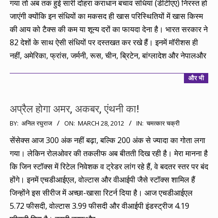
गया तो अब तक हुई सारी दोहरा कराधान बचाव संधियां (डीटीएए) निरस्त हो
जाएंगी क्योंकि इन संधियों का मकसद ही खास परिस्थितियों में खास किस्म
की आय को टैक्स की कम या शून्य दरों का फायदा देना है। भारत सरकार ने
82 देशों के साथ ऐसी संधियों पर दस्तखत कर रखे हैं। इनमें मॉरीशस ही
नहीं, अमेरिका, फ्रांस, जर्मनी, रूस, चीन, ब्रिटेन, बांग्लादेश और नेपालऔर
और भी
अप्रैल होगा अमर, अकबर, एंथनी का!
2012-
BY:
अनिल रघुराज
ON:
MARCH 28, 2012
IN:
चमत्कार चक्री
03-
सेंसेक्स आज 300 अंक नहीं बढ़ा, बल्कि 200 अंक से ज्यादा का गोता लगा
28
गया। लेकिन रोलओवर की तकलीफ अब बीतती दिख रही है। मेरा मानना है
कि जिन स्टॉक्स में रिटेल निवेशक व ट्रेडर लांग रहे हैं, वे बदतर स्तर पर बंद
होंगे। इनमें एचडीआईएल, वोल्टास और वीआईपी जैसे स्टॉक्स शामिल हैं
जिन्होंने इस सीरीज में अच्छा-खासा रिटर्न दिया है। आज एचडीआईएल
5.72 फीसदी, वोल्टास 3.99 फीसदी और वीआईपी इंडस्ट्रीज 4.19