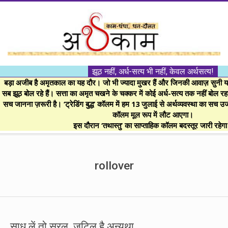
Skip
to
content
।।
झूठ नहीं, अर्ध-सत्य भी नहीं, केवल अर्थसत्य!
अर्थकाम।।
बड़ा अजीब है अमृतकाल का यह दौर। जो भी ज्यादा मुखर हैं और जिनकी आवाज़ सुनी या 
सब झूठ बोल रहे हैं। सत्ता का अमृत चखने के चक्कर में कोई अर्ध-सत्य तक नहीं बोल रहा। 
सच जानना ज़रूरी है। ‘ट्रेडिंग बुद्ध’ कॉलम में हम 13 जुलाई से अर्थव्यवस्था का सच उ
BE
कॉलम मूल रूप में लौट आएगा।
इस दौरान ‘तथास्तु’ का साप्ताहिक कॉलम बदस्तूर जारी रहेग
FINANCIALLY
Secondary
Navigation
rollover
CLEVER!
Menu
साध लें तो सरल, जटिल है अन्यथा