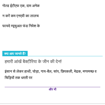
नहीं, दस साल में अपनी बचत से दस गुना दौलत बनाने के मौके बहुत सारे
गोल्ड ईटीएफ एक, दाम अनेक
आएंगे। दूसरे आपको बस उल्लू बनाएंगे। केवल हम ही हैं जो पूरी ईमानदारी
और सत्यनिष्ठा से आपके लिए निवेश के हर रविवार को शानदार मौके लेकर
न करें कम एनएवी का लालच
आते रहेंगे। तुलसीदास की चौपाई याद कीजिए – सकल पदारथ है जन मांही,
फायदे म्यूचुअल फंड निवेश के
कर्महीन नर पावत नाहीं। आपके हिस्से का कुछ कर्म हम कर दे रहे हैं। बाकी
तो आपको ही करना पड़ेगा। इसलिए…. सोचिए। समझिए। फैसला
कीजिए। तथास्तु!!!
क्या आप जानते हैं?
हमारी आंखें बैक्टीरिया के जीन की देन!
इंसान से लेकर हाथी, घोड़ा, गाय-बैल, सांप, छिपकली, मेढक, मगरमच्छ व
चिड़ियों तक धरती पर
और भी