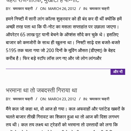
चेहरा राजनीतिक, मुखौटा है पी-नोट
2012-
BY:
चमत्कार चक्री
ON:
MARCH 26, 2012
IN:
चमत्कार चक्री
03-
हमने निफ्टी में सारी लांग कॉल्स शुक्रवार को ही बंद कर दी थीं क्योंकि हमें
26
अच्छी तरह पता था कि पी-नोट का मसला सप्ताहांत पर उछाला जाएगा।
ऑपरेटर 65 लाख पुट यानी बेचने के ऑप्शंस सौदे कर चुके थे। इसलिए
बाजार को कमजोरी के साथ ही खुलना था। निफ्टी साढ़े दस बजते-बजते
5195 तक चला गया जो 200 दिनों के मूविंग औसत (डीएमए) के बेहद
करीब है। फिर बड़े स्टॉप लॉस लग गए और जो लोग लांगऔर
और भी
भरमाना था तो जबदस्ती गिराया था
2012-
BY:
चमत्कार चक्री
ON:
MARCH 23, 2012
IN:
चमत्कार चक्री
03-
मैंने कल जो कहा था, वो आज हो गया। कल अफवाहों और प्लांटेड खबरों के
23
चलते बाजार तीखी गिरावट का शिकार हुआ था तो आज की दिशा लगभग
तय थी। कल तय लक्ष्य था ट्रेडरों को भरमाना तो उस्तादों को लगा कि