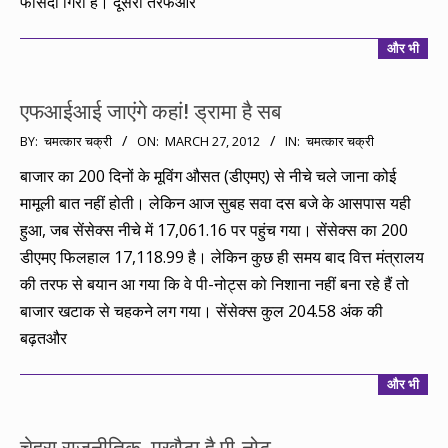
फीसदी गिरा है। दूसरी तरफऔर
और भी
एफआईआई जाएंगे कहां! ड्रामा है सब
2012-
BY:
चमत्कार चक्री
ON:
MARCH 27, 2012
IN:
चमत्कार चक्री
03-
बाजार का 200 दिनों के मूविंग औसत (डीएमए) से नीचे चले जाना कोई
27
मामूली बात नहीं होती। लेकिन आज सुबह सवा दस बजे के आसपास यही
हुआ, जब सेंसेक्स नीचे में 17,061.16 पर पहुंच गया। सेंसेक्स का 200
डीएमए फिलहाल 17,118.99 है। लेकिन कुछ ही समय बाद वित्त मंत्रालय
की तरफ से बयान आ गया कि वे पी-नोट्स को निशाना नहीं बना रहे हैं तो
बाजार खटाक से चहकने लग गया। सेंसेक्स कुल 204.58 अंक की
बढ़तऔर
और भी