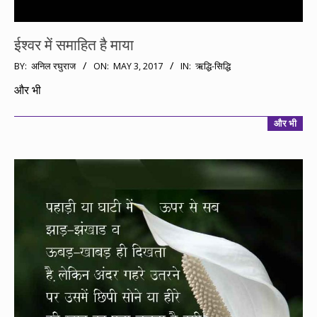
ईश्वर में समाहित है माया
2017-
BY:
अनिल रघुराज
ON:
MAY 3, 2017
IN:
ऋद्धि-सिद्धि
05-
और भी
03
और भी