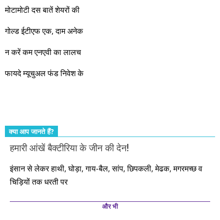
जबरदस्त प्रगति के साल होने जा रहे हैं। इस दौरान एक साल में दोगुना ही
मोटामोटी दस बातें शेयरों की
नहीं, दस साल में अपनी बचत से दस गुना दौलत बनाने के मौके बहुत सारे
गोल्ड ईटीएफ एक, दाम अनेक
आएंगे। दूसरे आपको बस उल्लू बनाएंगे। केवल हम ही हैं जो पूरी ईमानदारी
और सत्यनिष्ठा से आपके लिए निवेश के हर रविवार को शानदार मौके लेकर
न करें कम एनएवी का लालच
आते रहेंगे। तुलसीदास की चौपाई याद कीजिए – सकल पदारथ है जन मांही,
फायदे म्यूचुअल फंड निवेश के
कर्महीन नर पावत नाहीं। आपके हिस्से का कुछ कर्म हम कर दे रहे हैं। बाकी
तो आपको ही करना पड़ेगा। इसलिए…. सोचिए। समझिए। फैसला
कीजिए। तथास्तु!!!
क्या आप जानते हैं?
हमारी आंखें बैक्टीरिया के जीन की देन!
इंसान से लेकर हाथी, घोड़ा, गाय-बैल, सांप, छिपकली, मेढक, मगरमच्छ व
चिड़ियों तक धरती पर
और भी