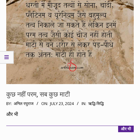
कुछ नहीं परम, सब कुछ माटी
2024-
BY:
अनिल रघुराज
ON:
JULY 23, 2024
IN:
ऋद्धि-सिद्धि
07-
और भी
23
और भी