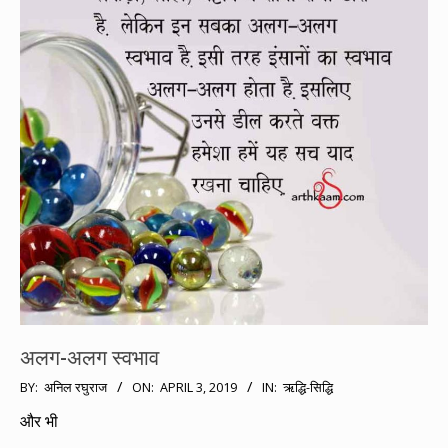
अलग-अलग स्वभाव
2019-
BY:
अनिल रघुराज
ON:
APRIL 3, 2019
IN:
ऋद्धि-सिद्धि
04-
और भी
03