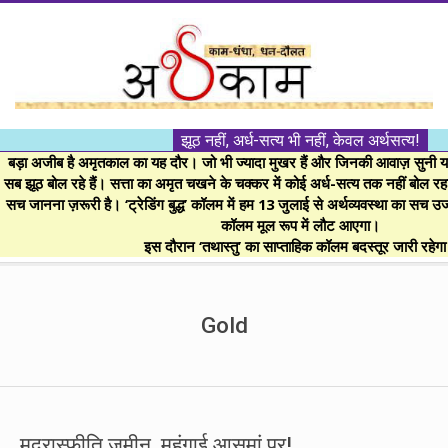
Skip
to
content
।।
झूठ नहीं, अर्ध-सत्य भी नहीं, केवल अर्थसत्य!
अर्थकाम।।
बड़ा अजीब है अमृतकाल का यह दौर। जो भी ज्यादा मुखर हैं और जिनकी आवाज़ सुनी या 
सब झूठ बोल रहे हैं। सत्ता का अमृत चखने के चक्कर में कोई अर्ध-सत्य तक नहीं बोल रहा। 
सच जानना ज़रूरी है। ‘ट्रेडिंग बुद्ध’ कॉलम में हम 13 जुलाई से अर्थव्यवस्था का सच उ
BE
कॉलम मूल रूप में लौट आएगा।
इस दौरान ‘तथास्तु’ का साप्ताहिक कॉलम बदस्तूर जारी रहेग
FINANCIALLY
Secondary
Navigation
Gold
CLEVER!
Menu
मुद्रास्फीति ज़मीन, महंगाई आसमां पर!