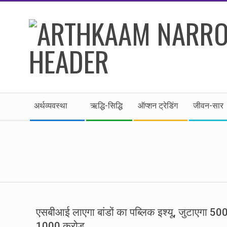
Skip
to
content
।।
Secondary
अर्थकाम।।
अर्थव्यवस्था
ऋद्धि-सिद्धि
ऑप्शन ट्रेडिंग
जीवन-सार
Navigation
Menu
BE
FINANCIALLY
CLEVER!
एसबीआई लाएगा बांडों का पब्लिक इश्यू, जुटाएगा 50
1000 करोड़