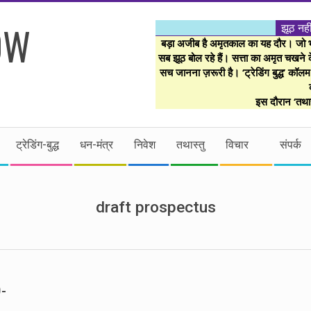
झूठ नही
बड़ा अजीब है अमृतकाल का यह दौर। जो भी 
सब झूठ बोल रहे हैं। सत्ता का अमृत चखने के
सच जानना ज़रूरी है। ‘ट्रेडिंग बुद्ध’ कॉल
इस दौरान ‘तथास
ट्रेडिंग-बुद्ध
धन-मंत्र
निवेश
तथास्तु
विचार
संपर्क
draft prospectus
0-