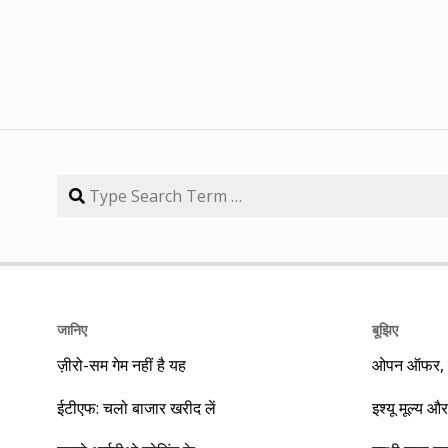
जानिए
बूझिए
ज़ीरो-सम गेम नहीं है यह
ओपन ऑफर, बा
ईटीएफ: चलो बाजार खरीद लें
इश्यू मूल्य और