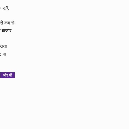
ा-जूनी
,
 से कम से
ी बाजार
प्तता
टाना
और भी