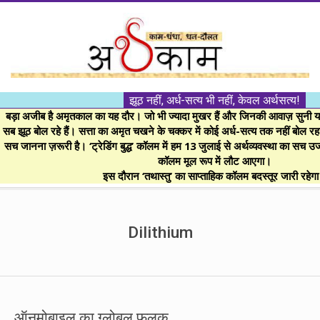
Skip
to
content
।।
झूठ नहीं, अर्ध-सत्य भी नहीं, केवल अर्थसत्य!
अर्थकाम।।
बड़ा अजीब है अमृतकाल का यह दौर। जो भी ज्यादा मुखर हैं और जिनकी आवाज़ सुनी या 
सब झूठ बोल रहे हैं। सत्ता का अमृत चखने के चक्कर में कोई अर्ध-सत्य तक नहीं बोल रहा। 
सच जानना ज़रूरी है। ‘ट्रेडिंग बुद्ध’ कॉलम में हम 13 जुलाई से अर्थव्यवस्था का सच उ
BE
कॉलम मूल रूप में लौट आएगा।
इस दौरान ‘तथास्तु’ का साप्ताहिक कॉलम बदस्तूर जारी रहेग
FINANCIALLY
Secondary
Navigation
Dilithium
CLEVER!
Menu
ऑनमोबाइल का ग्लोबल फलक