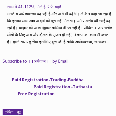
साल में 41-112%, मिले है सिर्फ यहां!
भारतीय अर्थव्यवस्था बढ़ रही है और आगे भी बढ़ेगी। लेकिन कहा जा रहा है
कि इसका लाभ आम आदमी को पूरा नहीं मिलता। अमीर-गरीब की खाईं बढ़
रही है। बाज़ार को आंख मूंदकर गालियां दी जा रही हैं। लेकिन बाज़ार सचेत
लोगों के लिए आय और दौलत के सृजन ही नहीं, वितरण का काम भी करता
है। हमने तथास्तु सेवा इसीलिए शुरू की है ताकि अर्थव्यवस्था, खासकर
कंपनियों के बढ़ने का लाभ निपट गरीबी से ऊपर रहनेवाले लोगों तक पहुंचाया
जा सके। वे जिन्हें बैंक बहुत हुआ तो 9 प्रतिशत देता है, जबकि वास्तविक
Subscribe to ।।अर्थकाम।। by Email
महंगाई की दर 10 प्रतिशत से ऊपर रहती है। वे भागकर जाते हैं सोने और
रीयल एस्टेट में चले जाते हैं तो उनकी बचत लॉक हो जाती है। देश के काम
नहीं आती। खुद उनके कितने काम आएगी, यह भी पक्का नहीं। जो पिछले
Paid Registration-Trading-Buddha
साढ़े चार सालों से अर्थकाम से जुड़े हैं, वे हमारी ईमानदारी और सत्यनिष्ठा से
Paid Registration -Tathastu
भलीभांति वाकिफ हैं। शुरू में हम भी कच्चे थे तो बाज़ार के उस्तादों के जाल
Free Registration
में फंस गए। गलतियां कीं। लेकिन जैसे ही समझ में आया, खटाक से उनसे
किनारा कस लिया। करीब सवा साल पहले से नए सिरे से शुरू किया तो
मजबूत आधार और गहन रिसर्च के साथ। उसी का नतीजा है कि हमारी
ट्रेडिंग – बुद्ध