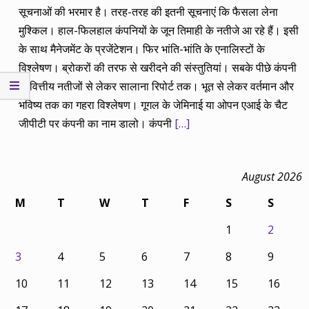
सूचनाओं की भरमार है। तरह-तरह की इतनी सूचनाएं कि फैसला लेना
मुश्किल। हाल-फिलहाल कंपनियों के जून तिमाही के नतीजे आ रहे हैं। इसी
के साथ मैनेजमेंट के प्रजेंटेशन। फिर भांति-भांति के एनालिस्टों के
विश्लेषण। ब्रोकरों की तरफ से खरीदने की संस्तुतियां। सबके पीछे कंपनी
के वित्तीय नतीजों से लेकर सालाना रिपोर्ट तक। भूत से लेकर वर्तमान और
भविष्य तक का गहरा विश्लेषण। गूगल के जेमिनाई या ओपन एआई के चैट
जीपीटी पर कंपनी का नाम डालो। कंपनी
[…]
August 2026
M
T
W
T
F
S
S
1
2
3
4
5
6
7
8
9
10
11
12
13
14
15
16