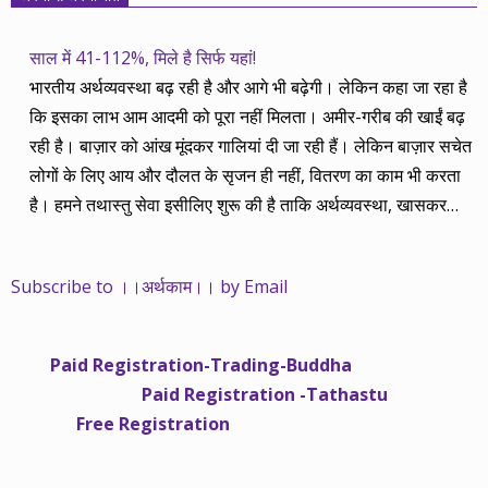
साल में 41-112%, मिले है सिर्फ यहां!
भारतीय अर्थव्यवस्था बढ़ रही है और आगे भी बढ़ेगी। लेकिन कहा जा रहा है
कि इसका लाभ आम आदमी को पूरा नहीं मिलता। अमीर-गरीब की खाईं बढ़
रही है। बाज़ार को आंख मूंदकर गालियां दी जा रही हैं। लेकिन बाज़ार सचेत
लोगों के लिए आय और दौलत के सृजन ही नहीं, वितरण का काम भी करता
है। हमने तथास्तु सेवा इसीलिए शुरू की है ताकि अर्थव्यवस्था, खासकर
कंपनियों के बढ़ने का लाभ निपट गरीबी से ऊपर रहनेवाले लोगों तक पहुंचाया
जा सके। वे जिन्हें बैंक बहुत हुआ तो 9 प्रतिशत देता है, जबकि वास्तविक
Subscribe to ।।अर्थकाम।। by Email
महंगाई की दर 10 प्रतिशत से ऊपर रहती है। वे भागकर जाते हैं सोने और
रीयल एस्टेट में चले जाते हैं तो उनकी बचत लॉक हो जाती है। देश के काम
नहीं आती। खुद उनके कितने काम आएगी, यह भी पक्का नहीं। जो पिछले
Paid Registration-Trading-Buddha
साढ़े चार सालों से अर्थकाम से जुड़े हैं, वे हमारी ईमानदारी और सत्यनिष्ठा से
Paid Registration -Tathastu
भलीभांति वाकिफ हैं। शुरू में हम भी कच्चे थे तो बाज़ार के उस्तादों के जाल
Free Registration
में फंस गए। गलतियां कीं। लेकिन जैसे ही समझ में आया, खटाक से उनसे
किनारा कस लिया। करीब सवा साल पहले से नए सिरे से शुरू किया तो