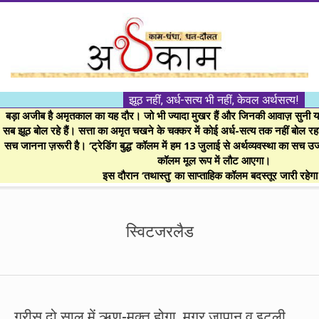
Skip
to
content
।।
झूठ नहीं, अर्ध-सत्य भी नहीं, केवल अर्थसत्य!
अर्थकाम।।
बड़ा अजीब है अमृतकाल का यह दौर। जो भी ज्यादा मुखर हैं और जिनकी आवाज़ सुनी या 
सब झूठ बोल रहे हैं। सत्ता का अमृत चखने के चक्कर में कोई अर्ध-सत्य तक नहीं बोल रहा। 
सच जानना ज़रूरी है। ‘ट्रेडिंग बुद्ध’ कॉलम में हम 13 जुलाई से अर्थव्यवस्था का सच उ
BE
कॉलम मूल रूप में लौट आएगा।
इस दौरान ‘तथास्तु’ का साप्ताहिक कॉलम बदस्तूर जारी रहेग
FINANCIALLY
Secondary
Navigation
स्विटजरलैड
CLEVER!
Menu
ग्रीस दो साल में ऋण-मुक्त होगा, मगर जापान व इटली