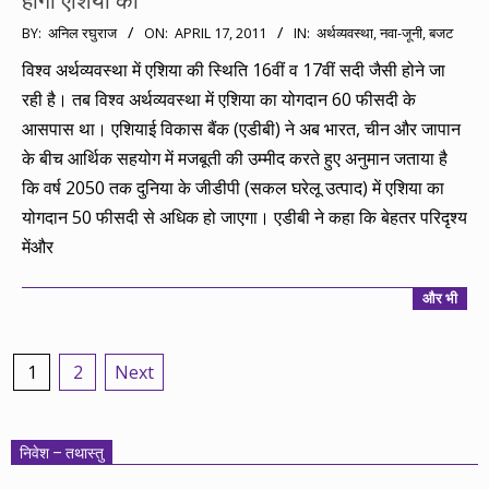
होगी एशिया की
2011-
BY:
अनिल रघुराज
ON:
APRIL 17, 2011
IN:
अर्थव्यवस्था
,
नवा-जूनी
,
बजट
04-
विश्व अर्थव्यवस्था में एशिया की स्थिति 16वीं व 17वीं सदी जैसी होने जा
17
रही है। तब विश्व अर्थव्यवस्था में एशिया का योगदान 60 फीसदी के
आसपास था। एशियाई विकास बैंक (एडीबी) ने अब भारत, चीन और जापान
के बीच आर्थिक सहयोग में मजबूती की उम्मीद करते हुए अनुमान जताया है
कि वर्ष 2050 तक दुनिया के जीडीपी (सकल घरेलू उत्पाद) में एशिया का
योगदान 50 फीसदी से अधिक हो जाएगा। एडीबी ने कहा कि बेहतर परिदृश्य
मेंऔर
और भी
Posts
1
2
Next
pagination
निवेश – तथास्तु