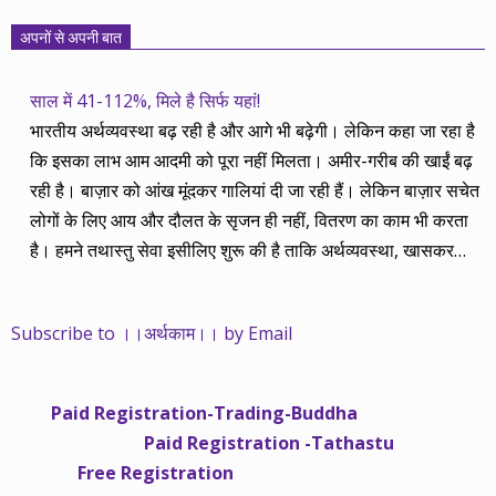
अपनों से अपनी बात
साल में 41-112%, मिले है सिर्फ यहां!
भारतीय अर्थव्यवस्था बढ़ रही है और आगे भी बढ़ेगी। लेकिन कहा जा रहा है
कि इसका लाभ आम आदमी को पूरा नहीं मिलता। अमीर-गरीब की खाईं बढ़
रही है। बाज़ार को आंख मूंदकर गालियां दी जा रही हैं। लेकिन बाज़ार सचेत
लोगों के लिए आय और दौलत के सृजन ही नहीं, वितरण का काम भी करता
है। हमने तथास्तु सेवा इसीलिए शुरू की है ताकि अर्थव्यवस्था, खासकर
कंपनियों के बढ़ने का लाभ निपट गरीबी से ऊपर रहनेवाले लोगों तक पहुंचाया
जा सके। वे जिन्हें बैंक बहुत हुआ तो 9 प्रतिशत देता है, जबकि वास्तविक
Subscribe to ।।अर्थकाम।। by Email
महंगाई की दर 10 प्रतिशत से ऊपर रहती है। वे भागकर जाते हैं सोने और
रीयल एस्टेट में चले जाते हैं तो उनकी बचत लॉक हो जाती है। देश के काम
नहीं आती। खुद उनके कितने काम आएगी, यह भी पक्का नहीं। जो पिछले
Paid Registration-Trading-Buddha
साढ़े चार सालों से अर्थकाम से जुड़े हैं, वे हमारी ईमानदारी और सत्यनिष्ठा से
Paid Registration -Tathastu
भलीभांति वाकिफ हैं। शुरू में हम भी कच्चे थे तो बाज़ार के उस्तादों के जाल
Free Registration
में फंस गए। गलतियां कीं। लेकिन जैसे ही समझ में आया, खटाक से उनसे