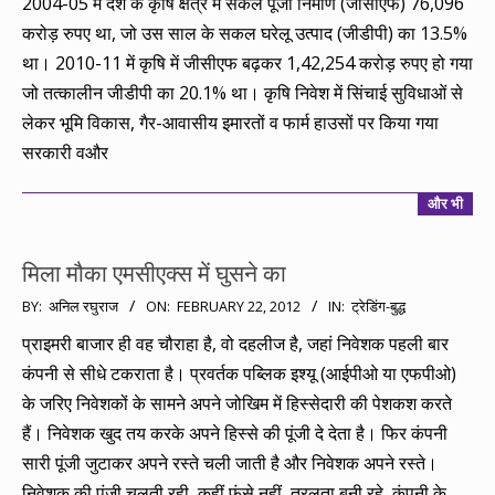
2004-05 में देश के कृषि क्षेत्र में सकल पूंजी निर्माण (जीसीएफ) 76,096
करोड़ रुपए था, जो उस साल के सकल घरेलू उत्पाद (जीडीपी) का 13.5%
था। 2010-11 में कृषि में जीसीएफ बढ़कर 1,42,254 करोड़ रुपए हो गया
जो तत्कालीन जीडीपी का 20.1% था। कृषि निवेश में सिंचाई सुविधाओं से
लेकर भूमि विकास, गैर-आवासीय इमारतों व फार्म हाउसों पर किया गया
सरकारी वऔर
और भी
मिला मौका एमसीएक्स में घुसने का
2012-
BY:
अनिल रघुराज
ON:
FEBRUARY 22, 2012
IN:
ट्रेडिंग-बुद्ध
02-
प्राइमरी बाजार ही वह चौराहा है, वो दहलीज है, जहां निवेशक पहली बार
22
कंपनी से सीधे टकराता है। प्रवर्तक पब्लिक इश्यू (आईपीओ या एफपीओ)
के जरिए निवेशकों के सामने अपने जोखिम में हिस्सेदारी की पेशकश करते
हैं। निवेशक खुद तय करके अपने हिस्से की पूंजी दे देता है। फिर कंपनी
सारी पूंजी जुटाकर अपने रस्ते चली जाती है और निवेशक अपने रस्ते।
निवेशक की पूंजी चलती रही, कहीं फंसे नहीं, तरलता बनी रहे, कंपनी के