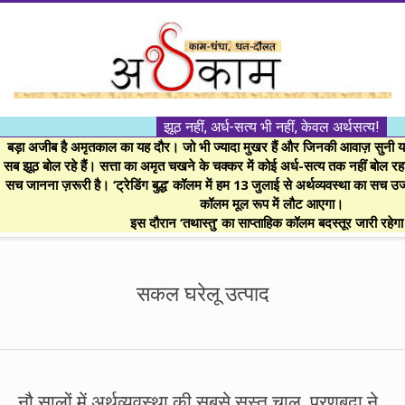
Skip
to
content
।।
झूठ नहीं, अर्ध-सत्य भी नहीं, केवल अर्थसत्य!
अर्थकाम।।
बड़ा अजीब है अमृतकाल का यह दौर। जो भी ज्यादा मुखर हैं और जिनकी आवाज़ सुनी या 
सब झूठ बोल रहे हैं। सत्ता का अमृत चखने के चक्कर में कोई अर्ध-सत्य तक नहीं बोल रहा। 
सच जानना ज़रूरी है। ‘ट्रेडिंग बुद्ध’ कॉलम में हम 13 जुलाई से अर्थव्यवस्था का सच उ
BE
कॉलम मूल रूप में लौट आएगा।
इस दौरान ‘तथास्तु’ का साप्ताहिक कॉलम बदस्तूर जारी रहेग
FINANCIALLY
Secondary
Navigation
सकल घरेलू उत्पाद
CLEVER!
Menu
नौ सालों में अर्थव्यवस्था की सबसे सुस्त चाल, प्रणबदा ने