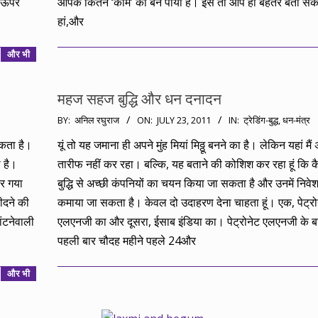
े ऊपर
आपके कितने ‘काम’ का बन पाया है। इसे तो आप ही बेहतर बता सकत
हां,और
और भी
महज सहज बुद्धि और धन दनादन
2011-
BY:
अनिल रघुराज
ON:
JULY 23, 2011
IN:
ट्रेडिंग-बुद्ध
,
धन-मंत्र
07-
सकता है।
यूं तो यह जमाना ही अपने मुंह मियां मिठ्ठू बनने का है। लेकिन यहां मैं
23
ा है।
तारीफ नहीं कर रहा। बल्कि, यह बताने की कोशिश कर रहा हूं कि 
पर गया
बुद्धि से अच्छी कंपनियों का चयन किया जा सकता है और उनमें निवे
ीदने की
कमाया जा सकता है। केवल दो उदाहरण देना चाहता हूं। एक, पेट्रो
ंटनेवाली
एलएनजी का और दूसरा, ईसाब इंडिया का। पेट्रोनेट एलएनजी के बारे
पहली बार चौदह महीने पहले 24और
और भी