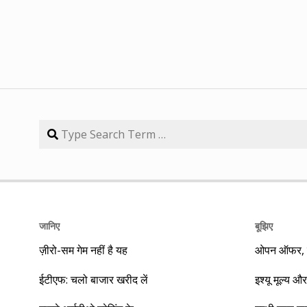
जानिए
बूझिए
ज़ीरो-सम गेम नहीं है यह
ओपन ऑफर, बा
ईटीएफ: चलो बाजार खरीद लें
इश्यू मूल्य और