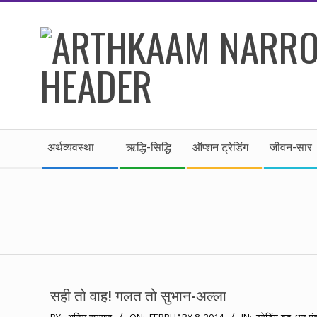
Skip
to
content
।।
Secondary
अर्थकाम।।
अर्थव्यवस्था
ऋद्धि-सिद्धि
ऑप्शन ट्रेडिंग
जीवन-सार
Navigation
Menu
BE
FINANCIALLY
CLEVER!
सही तो वाह! गलत तो सुभान-अल्ला
2014-