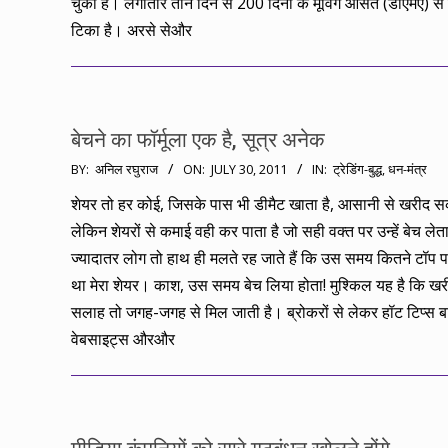
चुका है। लगातार तीन दिन से 200 दिनों के मूविंग औसत (डीएमए) स
टिका है। अरसे सेऔर
बेचने का फॉर्मूला एक है, सूत्र अनेक
2011-
BY:
अनिल रघुराज
ON:
JULY 30, 2011
IN:
ट्रेडिंग-बुद्ध
,
धन-मंत्र
07-
शेयर तो हर कोई, जिसके पास भी डीमैट खाता है, आसानी से खरीद 
30
लेकिन शेयरों से कमाई वही कर पाता है जो सही वक्त पर उन्हें बेच लेत
ज्यादातर लोग तो हाथ ही मलते रह जाते हैं कि उस समय कितने टॉप 
था मेरा शेयर। काश, उस समय बेच लिया होता! मुश्किल यह है कि खर
सलाह तो जगह-जगह से मिल जाती है। ब्रोकरों से लेकर हॉट टिप्स बा
वेबसाइट्स औरऔर