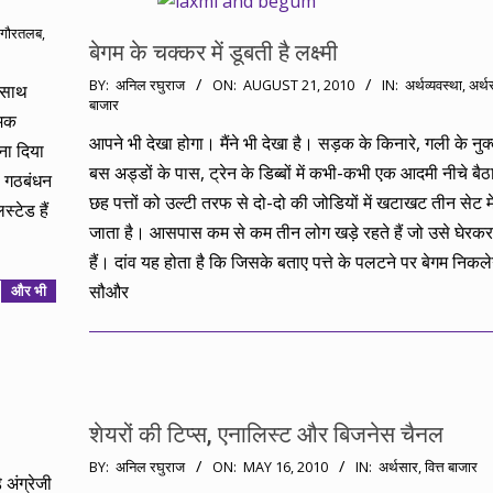
गौरतलब
,
बेगम के चक्कर में डूबती है लक्ष्मी
2010-
BY:
अनिल रघुराज
ON:
AUGUST 21, 2010
IN:
अर्थव्यवस्था
,
अर्थ
े साथ
बाजार
08-
ामक
21
आपने भी देखा होगा। मैंने भी देखा है। सड़क के किनारे, गली के नुक
ना दिया
बस अड्डों के पास, ट्रेन के डिब्बों में कभी-कभी एक आदमी नीचे बैठ
थ गठबंधन
छह पत्तों को उल्टी तरफ से दो-दो की जोडियों में खटाखट तीन सेट म
्टेड हैं
जाता है। आसपास कम से कम तीन लोग खड़े रहते हैं जो उसे घेरकर 
हैं। दांव यह होता है कि जिसके बताए पत्ते के पलटने पर बेगम निकल
सौऔर
और भी
शेयरों की टिप्स, एनालिस्ट और बिजनेस चैनल
2010-
BY:
अनिल रघुराज
ON:
MAY 16, 2010
IN:
अर्थसार
,
वित्त बाजार
 अंग्रेजी