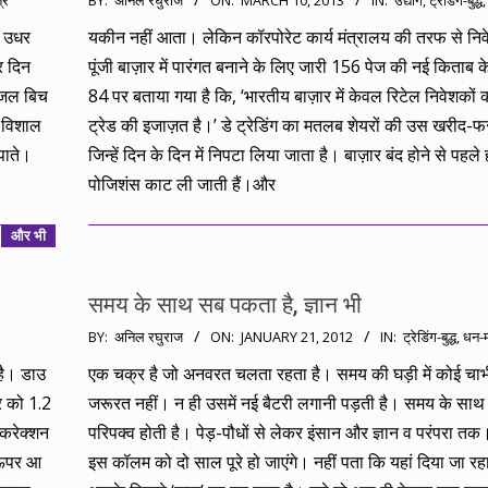
्र
BY:
अनिल रघुराज
ON:
MARCH 10, 2013
IN:
उद्योग
,
ट्रेडिंग-बुद्ध
03-
े उधर
यकीन नहीं आता। लेकिन कॉरपोरेट कार्य मंत्रालय की तरफ से निव
10
र दिन
पूंजी बाज़ार में पारंगत बनाने के लिए जारी 156 पेज की नई किताब क
 ‘जल बिच
84 पर बताया गया है कि, ‘भारतीय बाज़ार में केवल रिटेल निवेशकों क
े विशाल
ट्रेड की इजाज़त है।’ डे ट्रेडिंग का मतलब शेयरों की उस खरीद-फरो
पाते।
जिन्हें दिन के दिन में निपटा लिया जाता है। बाज़ार बंद होने से पहले
पोजिशंस काट ली जाती हैं।और
और भी
समय के साथ सब पकता है, ज्ञान भी
2012-
BY:
अनिल रघुराज
ON:
JANUARY 21, 2012
IN:
ट्रेडिंग-बुद्ध
,
धन-म
01-
 है। डाउ
एक चक्र है जो अनवरत चलता रहता है। समय की घड़ी में कोई चाभ
21
र को 1.2
जरूरत नहीं। न ही उसमें नई बैटरी लगानी पड़ती है। समय के सा
करेक्शन
परिपक्व होती है। पेड़-पौधों से लेकर इंसान और ज्ञान व परंपरा तक। 
र ऊपर आ
इस कॉलम को दो साल पूरे हो जाएंगे। नहीं पता कि यहां दिया जा रहा 