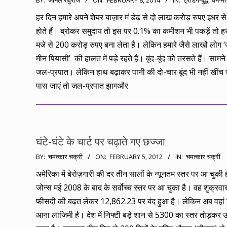
BY:
अनिल रघुराज
ON:
FEBRUARY 8, 2014
IN:
ट्रेडिंग-बुद्ध
,
धन-मंत
02-
हर दिन हमारे अपने शेयर बाज़ार मं डेढ़ से दो लाख करोड़ रुपए इधर स
08
होते हैं। ब्रोकर समुदाय तो इस पर 0.1% का कमीशन भी पकड़ें तो ह
मजे से 200 करोड़ रुपए बना लेता है। लेकिन हमारे जैसे लाखों लोग
मीन पियासी’ की हालत में पड़े रहते हैं। बूंद-बूंद को तरसते हैं। सामन
जल-प्रपात। लेकिन हाथ बढ़ाकर पानी की दो-चार बूंद भी नहीं खींच 
पास जाएं तो जल-प्रपात झागऔर
घंटे-घंटे के चार्ट पर चढ़ाते गए छज्जा
2012-
BY:
चमत्कार चक्री
ON:
FEBRUARY 5, 2012
IN:
चमत्कार चक्री
02-
अमेरिका में बेरोज़गारी की दर तीन सालों के न्यूनतम स्तर पर आ चुकी
05
जोन्स मई 2008 के बाद के सर्वोच्च स्तर पर आ चुका है। वह शुक्रवा
फीसदी की बढ़त लेकर 12,862.23 पर बंद हुआ है। लेकिन अब वहां 
आना लाजिमी है। देश में निफ्टी बड़े शान से 5300 का स्तर तोड़क