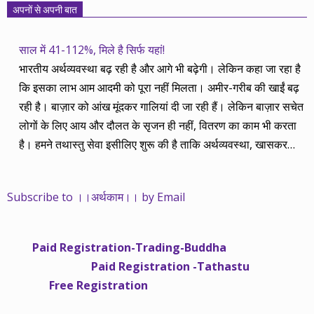
अपनों से अपनी बात
साल में 41-112%, मिले है सिर्फ यहां!
भारतीय अर्थव्यवस्था बढ़ रही है और आगे भी बढ़ेगी। लेकिन कहा जा रहा है
कि इसका लाभ आम आदमी को पूरा नहीं मिलता। अमीर-गरीब की खाईं बढ़
रही है। बाज़ार को आंख मूंदकर गालियां दी जा रही हैं। लेकिन बाज़ार सचेत
लोगों के लिए आय और दौलत के सृजन ही नहीं, वितरण का काम भी करता
है। हमने तथास्तु सेवा इसीलिए शुरू की है ताकि अर्थव्यवस्था, खासकर
कंपनियों के बढ़ने का लाभ निपट गरीबी से ऊपर रहनेवाले लोगों तक पहुंचाया
जा सके। वे जिन्हें बैंक बहुत हुआ तो 9 प्रतिशत देता है, जबकि वास्तविक
Subscribe to ।।अर्थकाम।। by Email
महंगाई की दर 10 प्रतिशत से ऊपर रहती है। वे भागकर जाते हैं सोने और
रीयल एस्टेट में चले जाते हैं तो उनकी बचत लॉक हो जाती है। देश के काम
नहीं आती। खुद उनके कितने काम आएगी, यह भी पक्का नहीं। जो पिछले
Paid Registration-Trading-Buddha
साढ़े चार सालों से अर्थकाम से जुड़े हैं, वे हमारी ईमानदारी और सत्यनिष्ठा से
Paid Registration -Tathastu
भलीभांति वाकिफ हैं। शुरू में हम भी कच्चे थे तो बाज़ार के उस्तादों के जाल
Free Registration
में फंस गए। गलतियां कीं। लेकिन जैसे ही समझ में आया, खटाक से उनसे