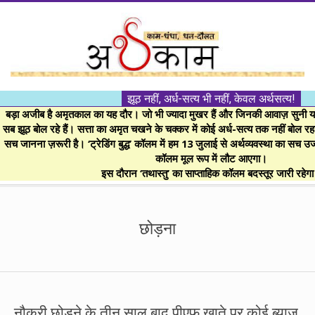
Skip
to
content
।।
झूठ नहीं, अर्ध-सत्य भी नहीं, केवल अर्थसत्य!
अर्थकाम।।
बड़ा अजीब है अमृतकाल का यह दौर। जो भी ज्यादा मुखर हैं और जिनकी आवाज़ सुनी या 
सब झूठ बोल रहे हैं। सत्ता का अमृत चखने के चक्कर में कोई अर्ध-सत्य तक नहीं बोल रहा। 
सच जानना ज़रूरी है। ‘ट्रेडिंग बुद्ध’ कॉलम में हम 13 जुलाई से अर्थव्यवस्था का सच उ
BE
कॉलम मूल रूप में लौट आएगा।
इस दौरान ‘तथास्तु’ का साप्ताहिक कॉलम बदस्तूर जारी रहेग
FINANCIALLY
Secondary
Navigation
छोड़ना
CLEVER!
Menu
नौकरी छोड़ने के तीन साल बाद पीएफ खाते पर कोई ब्याज