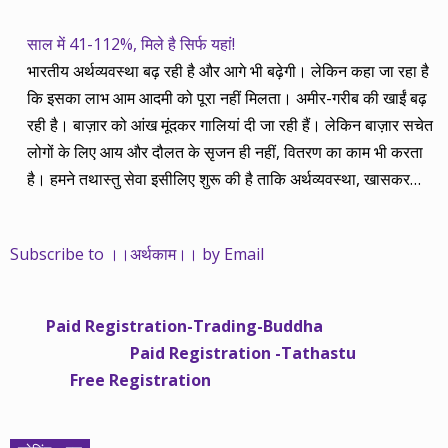
साल में 41-112%, मिले है सिर्फ यहां!
भारतीय अर्थव्यवस्था बढ़ रही है और आगे भी बढ़ेगी। लेकिन कहा जा रहा है
कि इसका लाभ आम आदमी को पूरा नहीं मिलता। अमीर-गरीब की खाईं बढ़
रही है। बाज़ार को आंख मूंदकर गालियां दी जा रही हैं। लेकिन बाज़ार सचेत
लोगों के लिए आय और दौलत के सृजन ही नहीं, वितरण का काम भी करता
है। हमने तथास्तु सेवा इसीलिए शुरू की है ताकि अर्थव्यवस्था, खासकर
कंपनियों के बढ़ने का लाभ निपट गरीबी से ऊपर रहनेवाले लोगों तक पहुंचाया
जा सके। वे जिन्हें बैंक बहुत हुआ तो 9 प्रतिशत देता है, जबकि वास्तविक
Subscribe to ।।अर्थकाम।। by Email
महंगाई की दर 10 प्रतिशत से ऊपर रहती है। वे भागकर जाते हैं सोने और
रीयल एस्टेट में चले जाते हैं तो उनकी बचत लॉक हो जाती है। देश के काम
नहीं आती। खुद उनके कितने काम आएगी, यह भी पक्का नहीं। जो पिछले
Paid Registration-Trading-Buddha
साढ़े चार सालों से अर्थकाम से जुड़े हैं, वे हमारी ईमानदारी और सत्यनिष्ठा से
Paid Registration -Tathastu
भलीभांति वाकिफ हैं। शुरू में हम भी कच्चे थे तो बाज़ार के उस्तादों के जाल
Free Registration
में फंस गए। गलतियां कीं। लेकिन जैसे ही समझ में आया, खटाक से उनसे
किनारा कस लिया। करीब सवा साल पहले से नए सिरे से शुरू किया तो