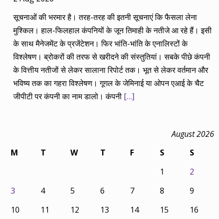
सूचनाओं की भरमार है। तरह-तरह की इतनी सूचनाएं कि फैसला लेना
मुश्किल। हाल-फिलहाल कंपनियों के जून तिमाही के नतीजे आ रहे हैं। इसी
के साथ मैनेजमेंट के प्रजेंटेशन। फिर भांति-भांति के एनालिस्टों के
विश्लेषण। ब्रोकरों की तरफ से खरीदने की संस्तुतियां। सबके पीछे कंपनी
के वित्तीय नतीजों से लेकर सालाना रिपोर्ट तक। भूत से लेकर वर्तमान और
भविष्य तक का गहरा विश्लेषण। गूगल के जेमिनाई या ओपन एआई के चैट
जीपीटी पर कंपनी का नाम डालो। कंपनी
[…]
August 2026
M
T
W
T
F
S
S
1
2
3
4
5
6
7
8
9
10
11
12
13
14
15
16