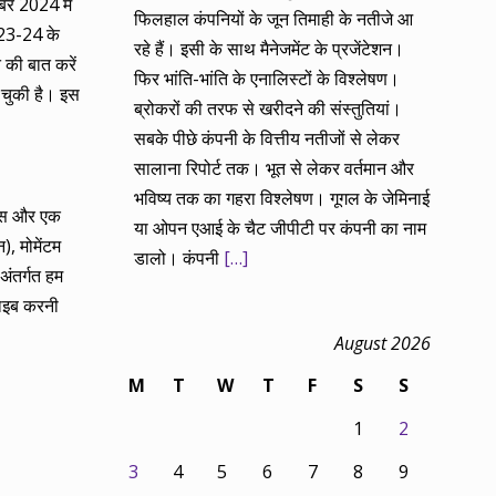
र 2024 में
फिलहाल कंपनियों के जून तिमाही के नतीजे आ
23-24 के
रहे हैं। इसी के साथ मैनेजमेंट के प्रजेंटेशन।
की बात करें
फिर भांति-भांति के एनालिस्टों के विश्लेषण।
 चुकी है। इस
ब्रोकरों की तरफ से खरीदने की संस्तुतियां।
सबके पीछे कंपनी के वित्तीय नतीजों से लेकर
सालाना रिपोर्ट तक। भूत से लेकर वर्तमान और
भविष्य तक का गहरा विश्लेषण। गूगल के जेमिनाई
्यास और एक
या ओपन एआई के चैट जीपीटी पर कंपनी का नाम
), मोमेंटम
डालो। कंपनी
[…]
अंतर्गत हम
राइब करनी
August 2026
M
T
W
T
F
S
S
1
2
3
4
5
6
7
8
9