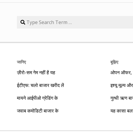
जानिए
बूझिए
ज़ीरो-सम गेम नहीं है यह
ओपन ऑफर, बा
ईटीएफ: चलो बाजार खरीद लें
इश्यू मूल्य और
मायने आईपीओ ग्रेडिंग के
गुत्थी ऋण ब
जवाब कमोडिटी बाजार के
यह कासा बला 