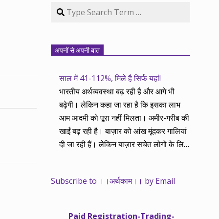
Search
अपनों से अपनी बात
साल में 41-112%, मिले है सिर्फ यहां!
भारतीय अर्थव्यवस्था बढ़ रही है और आगे भी
बढ़ेगी। लेकिन कहा जा रहा है कि इसका लाभ
आम आदमी को पूरा नहीं मिलता। अमीर-गरीब की
खाईं बढ़ रही है। बाज़ार को आंख मूंदकर गालियां
दी जा रही हैं। लेकिन बाज़ार सचेत लोगों के लिए
आय और दौलत के सृजन ही नहीं, वितरण का
काम भी करता है। हमने तथास्तु सेवा इसीलिए
Subscribe to ।।अर्थकाम।। by Email
शुरू की है ताकि अर्थव्यवस्था, खासकर कंपनियों
के बढ़ने का लाभ निपट गरीबी से ऊपर रहनेवाले
लोगों तक पहुंचाया जा सके। वे जिन्हें बैंक बहुत
Paid Registration-Trading-