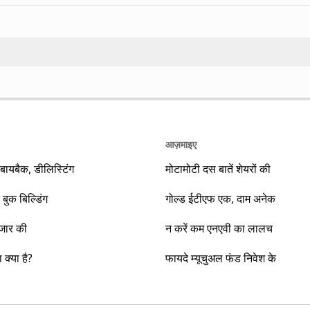
Search
आज़माइए
यबैक, डीलिस्टिंग
मोटामोटी दस बातें शेयरों की
 बुक बिल्डिंग
गोल्ड ईटीएफ एक, दाम अनेक
ाजार की
न करें कम एनएवी का लालच
क्या है?
फायदे म्यूचुअल फंड निवेश के