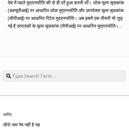
देश में पहले मुद्रास्फीति की दो ही दरें हुआ करती थीं। थोक मूल्य सूचकांक
(तीन से पांच साल का) लक्ष्य साल भर में ही पूरा कर लिया है, जबकि एक
(डब्ल्यूपीआई) पर आधारित थोक मुद्रास्फीति और उपभोक्ता मूल्य सूचकांक
कंपनी 84.57 प्रतिशत रिटर्न के साथ लक्ष्य से ज़रा-सा पीछे है। तारीख
(सीपीआई) पर आधारित रिटेल मुद्रास्फीति। अब इसमें एक तीसरी भी जुड़
कंपनी तब का भाव समय लक्ष्य 30/09/14 का भाव रिटर्न (%) 01/09/13
गई है उत्पादकों के मूल्य सूचकांक (पीपीआई) पर आधारित मुद्रास्फीति।
डॉ. रेड्डीज़ लैब 2292.90 3 साल 2815 3229.60 40.85 08/09/13
लेकिन ये सभी बैंकिंग, कॉरपोरेट क्षेत्र और वित्तीय तंत्र के लिए मायने रखती
एचडीएफसी बैंक 616.20 3 साल 850 872.65 41.62 15/09/13
हैं, जबकि देश के आमजन के लिए इनका कोई खास मतलब नहीं। उसके लिए
अतुल ऑटो 173.65 5 साल 260 367.90 111.86 22/09/13 कमिन्स
तो सालों-साल से ‘महंगाई डायन खाये जात है’ की स्थिति बनी हुई है।
इंडिया 409.25 3 साल 474 671.05 63.97 29/09/13 नवनीत
मुद्रास्फीति जितनी बढ़ती है, उससे ज्यादा कमाई बढ़ जाए तो किसी को
एजुकेशन 53.15 3 साल 110 98.10 84.57 यहां यह भी गौर करने की
महंगाई से फर्क नहीं पड़ता। लेकिन जब कमाई ठहरी या घट रही हो तब
बात है कि हम आमतौर पर हर महीने लार्जकैप, मिडकैप और स्मॉल कैप का
मुद्रास्फीति का 4% बढ़ना भी घर-गृहस्थी की कमर तोड़ देता है। सरकार
Search
संतुलन बनाकर चलते हैं। यह भी बताते हैं कि कहां पर एंट्री करें और आपके
कहती है कि उसने तो पिछले बारह सालों में मुद्रास्फीति को काबू में कर रखा
पास कुल एक लाख रुपए हों तो उस हफ्ते की कंपनी में कितना लगाना चाहिए,
है। रिजर्व बैंक ने अगस्त 2016 से फ्लेक्सिबल इनफ्लेशन टार्गेटिंग
उसके कितने शेयर खरीदने चाहिए। मसलन, सितंबर 2013 में हमने तीन
(एफआईटी) फ्रेमवर्क के तहत रिटेल मुद्रास्फीति के लिए 4% को बीच में
लार्जकैप, एक मिडकैप और एक स्मॉल कैप कंपनी आपके निवेश के लिए पेश
रखकर 2% ऊपर-नीचे यानी 2% से 6% की जो रेंज घोषित की है, वो अभी
की थी। इसमें से लार्ज कैप कंपनियों में डॉ. रेड्डीज़ लैब का शेयर लक्ष्य
तक टूटी नहीं है। यह फ्रेमवर्क हर पांच साल पर बढ़ाया जाता है। अभी इसे
हासिल कर चुका है और यही नहीं, 24 सितंबर 2014 को 3356.60 रुपए
जानिए
31 मार्च 2031 तक बढ़ा दिया गया है। जून में रिटेल मुद्रास्फीति की दर
पर 52 हफ्ते का शिखर पकड़ चुका है। एचडीएफसी बैंक भी लक्ष्य हासिल
ज़ीरो-सम गेम नहीं है यह
17 महीनों के शिखर 4.38% पर पहुंच गई। फिर भी रिजर्व बैंक की निर्धारित