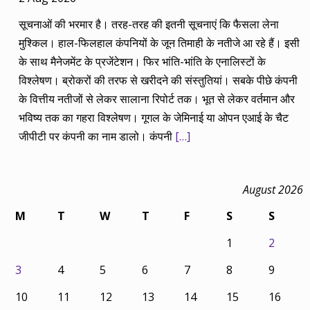
सूचनाओं की भरमार है। तरह-तरह की इतनी सूचनाएं कि फैसला लेना
मुश्किल। हाल-फिलहाल कंपनियों के जून तिमाही के नतीजे आ रहे हैं। इसी
के साथ मैनेजमेंट के प्रजेंटेशन। फिर भांति-भांति के एनालिस्टों के
विश्लेषण। ब्रोकरों की तरफ से खरीदने की संस्तुतियां। सबके पीछे कंपनी
के वित्तीय नतीजों से लेकर सालाना रिपोर्ट तक। भूत से लेकर वर्तमान और
भविष्य तक का गहरा विश्लेषण। गूगल के जेमिनाई या ओपन एआई के चैट
जीपीटी पर कंपनी का नाम डालो। कंपनी
[…]
August 2026
M
T
W
T
F
S
S
1
2
3
4
5
6
7
8
9
10
11
12
13
14
15
16