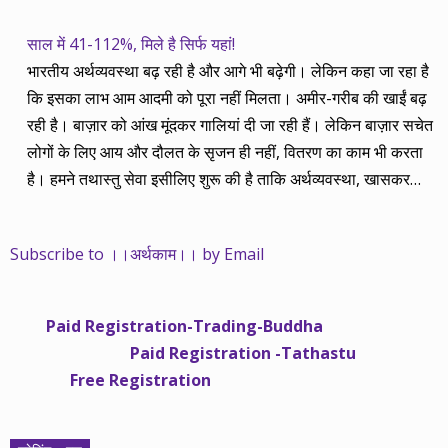
साल में 41-112%, मिले है सिर्फ यहां!
भारतीय अर्थव्यवस्था बढ़ रही है और आगे भी बढ़ेगी। लेकिन कहा जा रहा है
कि इसका लाभ आम आदमी को पूरा नहीं मिलता। अमीर-गरीब की खाईं बढ़
रही है। बाज़ार को आंख मूंदकर गालियां दी जा रही हैं। लेकिन बाज़ार सचेत
लोगों के लिए आय और दौलत के सृजन ही नहीं, वितरण का काम भी करता
है। हमने तथास्तु सेवा इसीलिए शुरू की है ताकि अर्थव्यवस्था, खासकर
कंपनियों के बढ़ने का लाभ निपट गरीबी से ऊपर रहनेवाले लोगों तक पहुंचाया
जा सके। वे जिन्हें बैंक बहुत हुआ तो 9 प्रतिशत देता है, जबकि वास्तविक
Subscribe to ।।अर्थकाम।। by Email
महंगाई की दर 10 प्रतिशत से ऊपर रहती है। वे भागकर जाते हैं सोने और
रीयल एस्टेट में चले जाते हैं तो उनकी बचत लॉक हो जाती है। देश के काम
नहीं आती। खुद उनके कितने काम आएगी, यह भी पक्का नहीं। जो पिछले
Paid Registration-Trading-Buddha
साढ़े चार सालों से अर्थकाम से जुड़े हैं, वे हमारी ईमानदारी और सत्यनिष्ठा से
Paid Registration -Tathastu
भलीभांति वाकिफ हैं। शुरू में हम भी कच्चे थे तो बाज़ार के उस्तादों के जाल
Free Registration
में फंस गए। गलतियां कीं। लेकिन जैसे ही समझ में आया, खटाक से उनसे
किनारा कस लिया। करीब सवा साल पहले से नए सिरे से शुरू किया तो