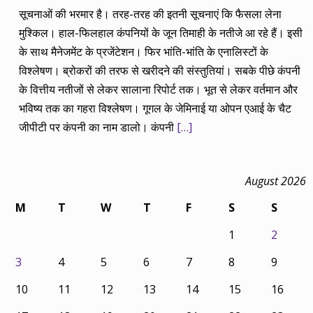
सूचनाओं की भरमार है। तरह-तरह की इतनी सूचनाएं कि फैसला लेना
मुश्किल। हाल-फिलहाल कंपनियों के जून तिमाही के नतीजे आ रहे हैं। इसी
के साथ मैनेजमेंट के प्रजेंटेशन। फिर भांति-भांति के एनालिस्टों के
विश्लेषण। ब्रोकरों की तरफ से खरीदने की संस्तुतियां। सबके पीछे कंपनी
के वित्तीय नतीजों से लेकर सालाना रिपोर्ट तक। भूत से लेकर वर्तमान और
भविष्य तक का गहरा विश्लेषण। गूगल के जेमिनाई या ओपन एआई के चैट
जीपीटी पर कंपनी का नाम डालो। कंपनी
[…]
August 2026
M
T
W
T
F
S
S
1
2
3
4
5
6
7
8
9
10
11
12
13
14
15
16