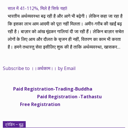
साल में 41-112%, मिले है सिर्फ यहां!
भारतीय अर्थव्यवस्था बढ़ रही है और आगे भी बढ़ेगी। लेकिन कहा जा रहा है
कि इसका लाभ आम आदमी को पूरा नहीं मिलता। अमीर-गरीब की खाईं बढ़
रही है। बाज़ार को आंख मूंदकर गालियां दी जा रही हैं। लेकिन बाज़ार सचेत
लोगों के लिए आय और दौलत के सृजन ही नहीं, वितरण का काम भी करता
है। हमने तथास्तु सेवा इसीलिए शुरू की है ताकि अर्थव्यवस्था, खासकर
कंपनियों के बढ़ने का लाभ निपट गरीबी से ऊपर रहनेवाले लोगों तक पहुंचाया
जा सके। वे जिन्हें बैंक बहुत हुआ तो 9 प्रतिशत देता है, जबकि वास्तविक
Subscribe to ।।अर्थकाम।। by Email
महंगाई की दर 10 प्रतिशत से ऊपर रहती है। वे भागकर जाते हैं सोने और
रीयल एस्टेट में चले जाते हैं तो उनकी बचत लॉक हो जाती है। देश के काम
नहीं आती। खुद उनके कितने काम आएगी, यह भी पक्का नहीं। जो पिछले
Paid Registration-Trading-Buddha
साढ़े चार सालों से अर्थकाम से जुड़े हैं, वे हमारी ईमानदारी और सत्यनिष्ठा से
Paid Registration -Tathastu
भलीभांति वाकिफ हैं। शुरू में हम भी कच्चे थे तो बाज़ार के उस्तादों के जाल
Free Registration
में फंस गए। गलतियां कीं। लेकिन जैसे ही समझ में आया, खटाक से उनसे
किनारा कस लिया। करीब सवा साल पहले से नए सिरे से शुरू किया तो
मजबूत आधार और गहन रिसर्च के साथ। उसी का नतीजा है कि हमारी
ट्रेडिंग – बुद्ध