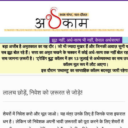
Skip
to
content
।।
झूठ नहीं, अर्ध-सत्य भी नहीं, केवल अर्थसत्य!
अर्थकाम।।
बड़ा अजीब है अमृतकाल का यह दौर। जो भी ज्यादा मुखर हैं और जिनकी आवाज़ सुनी या 
सब झूठ बोल रहे हैं। सत्ता का अमृत चखने के चक्कर में कोई अर्ध-सत्य तक नहीं बोल रहा। 
सच जानना ज़रूरी है। ‘ट्रेडिंग बुद्ध’ कॉलम में हम 13 जुलाई से अर्थव्यवस्था का सच उ
BE
कॉलम मूल रूप में लौट आएगा।
इस दौरान ‘तथास्तु’ का साप्ताहिक कॉलम बदस्तूर जारी रहेग
FINANCIALLY
Secondary
Navigation
लालच छोड़ें, निवेश को ज़रूरत से जोड़े!
CLEVER!
Menu
शेयरों में निवेश करो और भूल जाओ। यह मंत्र उनके लिए है जिनके पास इफरात
धन है। लेकिन जो निवेशक अपनी भावी ज़रूरतों को पूरा करने के लिए शेयरों में