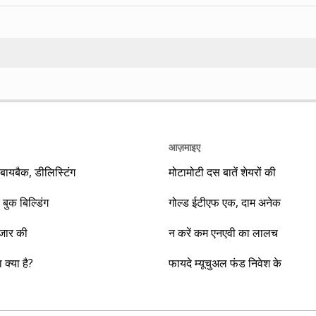
Search
आज़माइए
यबैक, डीलिस्टिंग
मोटामोटी दस बातें शेयरों की
 बुक बिल्डिंग
गोल्ड ईटीएफ एक, दाम अनेक
ाजार की
न करें कम एनएवी का लालच
क्या है?
फायदे म्यूचुअल फंड निवेश के