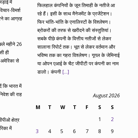
़ाई में
फिलहाल कंपनियों के जून तिमाही के नतीजे आ
िचार-विमर्श
रहे हैं। इसी के साथ मैनेजमेंट के प्रजेंटेशन।
रने का आग्रह
फिर भांति-भांति के एनालिस्टों के विश्लेषण।
ब्रोकरों की तरफ से खरीदने की संस्तुतियां।
सबके पीछे कंपनी के वित्तीय नतीजों से लेकर
छले महीने 26
सालाना रिपोर्ट तक। भूत से लेकर वर्तमान और
सी ही
भविष्य तक का गहरा विश्लेषण। गूगल के जेमिनाई
 अमेरिका से
या ओपन एआई के चैट जीपीटी पर कंपनी का नाम
डालो। कंपनी
[…]
ं कि भारत में
 निवेश की राह
August 2026
M
T
W
T
F
S
S
1
2
पीओ क्षेत्र
िका में
3
4
5
6
7
8
9