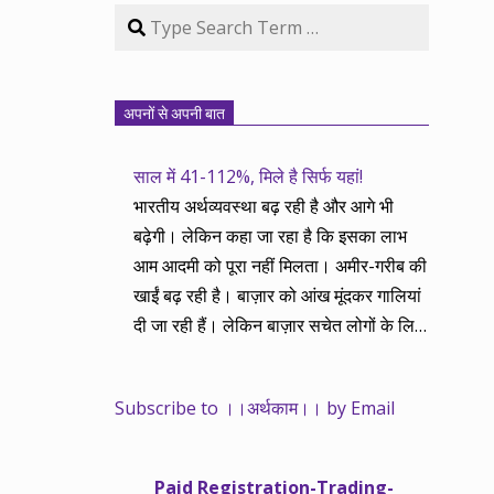
Search
अपनों से अपनी बात
साल में 41-112%, मिले है सिर्फ यहां!
भारतीय अर्थव्यवस्था बढ़ रही है और आगे भी
बढ़ेगी। लेकिन कहा जा रहा है कि इसका लाभ
आम आदमी को पूरा नहीं मिलता। अमीर-गरीब की
खाईं बढ़ रही है। बाज़ार को आंख मूंदकर गालियां
दी जा रही हैं। लेकिन बाज़ार सचेत लोगों के लिए
आय और दौलत के सृजन ही नहीं, वितरण का
काम भी करता है। हमने तथास्तु सेवा इसीलिए
Subscribe to ।।अर्थकाम।। by Email
शुरू की है ताकि अर्थव्यवस्था, खासकर कंपनियों
के बढ़ने का लाभ निपट गरीबी से ऊपर रहनेवाले
लोगों तक पहुंचाया जा सके। वे जिन्हें बैंक बहुत
Paid Registration-Trading-