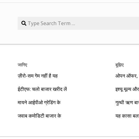
जानिए
बूझिए
ज़ीरो-सम गेम नहीं है यह
ओपन ऑफर, बा
ईटीएफ: चलो बाजार खरीद लें
इश्यू मूल्य और
मायने आईपीओ ग्रेडिंग के
गुत्थी ऋण ब
जवाब कमोडिटी बाजार के
यह कासा बला 