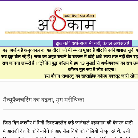
Skip
to
content
।।
झूठ नहीं, अर्ध-सत्य भी नहीं, केवल अर्थसत्य!
अर्थकाम।।
बड़ा अजीब है अमृतकाल का यह दौर। जो भी ज्यादा मुखर हैं और जिनकी आवाज़ सुनी या 
सब झूठ बोल रहे हैं। सत्ता का अमृत चखने के चक्कर में कोई अर्ध-सत्य तक नहीं बोल रहा। 
सच जानना ज़रूरी है। ‘ट्रेडिंग बुद्ध’ कॉलम में हम 13 जुलाई से अर्थव्यवस्था का सच उ
BE
कॉलम मूल रूप में लौट आएगा।
इस दौरान ‘तथास्तु’ का साप्ताहिक कॉलम बदस्तूर जारी रहेग
FINANCIALLY
Secondary
Navigation
मैन्यूफैक्चरिंग का बढ़ना, मृग मरीचिका
CLEVER!
Menu
जिस दिन कश्मीर में मिनी स्विटज़रलैंड कहे जानेवाले पहलगाम की बैसरन घाटी
में आतंकी देश के कोने-कोने से आए सैलानियों को गोलियों से भून रहे थे, उसी