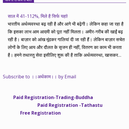
साल में 41-112%, मिले है सिर्फ यहां!
भारतीय अर्थव्यवस्था बढ़ रही है और आगे भी बढ़ेगी। लेकिन कहा जा रहा है
कि इसका लाभ आम आदमी को पूरा नहीं मिलता। अमीर-गरीब की खाईं बढ़
रही है। बाज़ार को आंख मूंदकर गालियां दी जा रही हैं। लेकिन बाज़ार सचेत
लोगों के लिए आय और दौलत के सृजन ही नहीं, वितरण का काम भी करता
है। हमने तथास्तु सेवा इसीलिए शुरू की है ताकि अर्थव्यवस्था, खासकर
कंपनियों के बढ़ने का लाभ निपट गरीबी से ऊपर रहनेवाले लोगों तक पहुंचाया
जा सके। वे जिन्हें बैंक बहुत हुआ तो 9 प्रतिशत देता है, जबकि वास्तविक
Subscribe to ।।अर्थकाम।। by Email
महंगाई की दर 10 प्रतिशत से ऊपर रहती है। वे भागकर जाते हैं सोने और
रीयल एस्टेट में चले जाते हैं तो उनकी बचत लॉक हो जाती है। देश के काम
नहीं आती। खुद उनके कितने काम आएगी, यह भी पक्का नहीं। जो पिछले
Paid Registration-Trading-Buddha
साढ़े चार सालों से अर्थकाम से जुड़े हैं, वे हमारी ईमानदारी और सत्यनिष्ठा से
Paid Registration -Tathastu
भलीभांति वाकिफ हैं। शुरू में हम भी कच्चे थे तो बाज़ार के उस्तादों के जाल
Free Registration
में फंस गए। गलतियां कीं। लेकिन जैसे ही समझ में आया, खटाक से उनसे
किनारा कस लिया। करीब सवा साल पहले से नए सिरे से शुरू किया तो