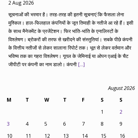
2 Aug 2026
सूचनाओं की भरमार है। तरह-तरह की इतनी सूचनाएं कि फैसला लेना
मुश्किल। हाल-फिलहाल कंपनियों के जून तिमाही के नतीजे आ रहे हैं। इसी
के साथ मैनेजमेंट के प्रजेंटेशन। फिर भांति-भांति के एनालिस्टों के
विश्लेषण। ब्रोकरों की तरफ से खरीदने की संस्तुतियां। सबके पीछे कंपनी
के वित्तीय नतीजों से लेकर सालाना रिपोर्ट तक। भूत से लेकर वर्तमान और
भविष्य तक का गहरा विश्लेषण। गूगल के जेमिनाई या ओपन एआई के चैट
जीपीटी पर कंपनी का नाम डालो। कंपनी
[…]
August 2026
M
T
W
T
F
S
S
1
2
3
4
5
6
7
8
9
10
11
12
13
14
15
16