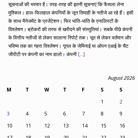
सूचनाओं की भरमार है। तरह-तरह की इतनी सूचनाएं कि फैसला लेना
मुश्किल। हाल-फिलहाल कंपनियों के जून तिमाही के नतीजे आ रहे हैं। इसी
के साथ मैनेजमेंट के प्रजेंटेशन। फिर भांति-भांति के एनालिस्टों के
विश्लेषण। ब्रोकरों की तरफ से खरीदने की संस्तुतियां। सबके पीछे कंपनी
के वित्तीय नतीजों से लेकर सालाना रिपोर्ट तक। भूत से लेकर वर्तमान और
भविष्य तक का गहरा विश्लेषण। गूगल के जेमिनाई या ओपन एआई के चैट
जीपीटी पर कंपनी का नाम डालो। कंपनी
[…]
August 2026
M
T
W
T
F
S
S
1
2
3
4
5
6
7
8
9
10
11
12
13
14
15
16
17
18
19
20
21
22
23