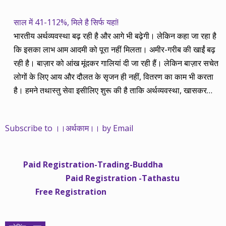
साल में 41-112%, मिले है सिर्फ यहां!
भारतीय अर्थव्यवस्था बढ़ रही है और आगे भी बढ़ेगी। लेकिन कहा जा रहा है
कि इसका लाभ आम आदमी को पूरा नहीं मिलता। अमीर-गरीब की खाईं बढ़
रही है। बाज़ार को आंख मूंदकर गालियां दी जा रही हैं। लेकिन बाज़ार सचेत
लोगों के लिए आय और दौलत के सृजन ही नहीं, वितरण का काम भी करता
है। हमने तथास्तु सेवा इसीलिए शुरू की है ताकि अर्थव्यवस्था, खासकर
कंपनियों के बढ़ने का लाभ निपट गरीबी से ऊपर रहनेवाले लोगों तक पहुंचाया
जा सके। वे जिन्हें बैंक बहुत हुआ तो 9 प्रतिशत देता है, जबकि वास्तविक
Subscribe to ।।अर्थकाम।। by Email
महंगाई की दर 10 प्रतिशत से ऊपर रहती है। वे भागकर जाते हैं सोने और
रीयल एस्टेट में चले जाते हैं तो उनकी बचत लॉक हो जाती है। देश के काम
नहीं आती। खुद उनके कितने काम आएगी, यह भी पक्का नहीं। जो पिछले
Paid Registration-Trading-Buddha
साढ़े चार सालों से अर्थकाम से जुड़े हैं, वे हमारी ईमानदारी और सत्यनिष्ठा से
Paid Registration -Tathastu
भलीभांति वाकिफ हैं। शुरू में हम भी कच्चे थे तो बाज़ार के उस्तादों के जाल
Free Registration
में फंस गए। गलतियां कीं। लेकिन जैसे ही समझ में आया, खटाक से उनसे
किनारा कस लिया। करीब सवा साल पहले से नए सिरे से शुरू किया तो