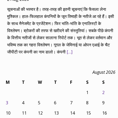
सूचनाओं की भरमार है। तरह-तरह की इतनी सूचनाएं कि फैसला लेना
मुश्किल। हाल-फिलहाल कंपनियों के जून तिमाही के नतीजे आ रहे हैं। इसी
के साथ मैनेजमेंट के प्रजेंटेशन। फिर भांति-भांति के एनालिस्टों के
विश्लेषण। ब्रोकरों की तरफ से खरीदने की संस्तुतियां। सबके पीछे कंपनी
के वित्तीय नतीजों से लेकर सालाना रिपोर्ट तक। भूत से लेकर वर्तमान और
भविष्य तक का गहरा विश्लेषण। गूगल के जेमिनाई या ओपन एआई के चैट
जीपीटी पर कंपनी का नाम डालो। कंपनी
[…]
August 2026
M
T
W
T
F
S
S
1
2
3
4
5
6
7
8
9
10
11
12
13
14
15
16