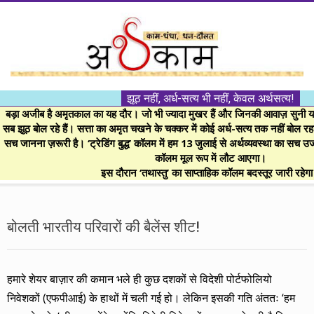
Skip
to
content
।।
झूठ नहीं, अर्ध-सत्य भी नहीं, केवल अर्थसत्य!
अर्थकाम।।
बड़ा अजीब है अमृतकाल का यह दौर। जो भी ज्यादा मुखर हैं और जिनकी आवाज़ सुनी या 
सब झूठ बोल रहे हैं। सत्ता का अमृत चखने के चक्कर में कोई अर्ध-सत्य तक नहीं बोल रहा। 
सच जानना ज़रूरी है। ‘ट्रेडिंग बुद्ध’ कॉलम में हम 13 जुलाई से अर्थव्यवस्था का सच उ
BE
कॉलम मूल रूप में लौट आएगा।
इस दौरान ‘तथास्तु’ का साप्ताहिक कॉलम बदस्तूर जारी रहेग
FINANCIALLY
Secondary
Navigation
बोलती भारतीय परिवारों की बैलेंस शीट!
CLEVER!
Menu
हमारे शेयर बाज़ार की कमान भले ही कुछ दशकों से विदेशी पोर्टफोलियो
निवेशकों (एफपीआई) के हाथों में चली गई हो। लेकिन इसकी गति अंततः ‘हम