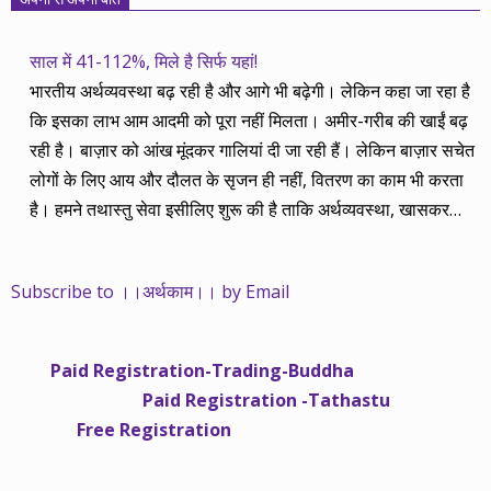
साल में 41-112%, मिले है सिर्फ यहां!
भारतीय अर्थव्यवस्था बढ़ रही है और आगे भी बढ़ेगी। लेकिन कहा जा रहा है
कि इसका लाभ आम आदमी को पूरा नहीं मिलता। अमीर-गरीब की खाईं बढ़
रही है। बाज़ार को आंख मूंदकर गालियां दी जा रही हैं। लेकिन बाज़ार सचेत
लोगों के लिए आय और दौलत के सृजन ही नहीं, वितरण का काम भी करता
है। हमने तथास्तु सेवा इसीलिए शुरू की है ताकि अर्थव्यवस्था, खासकर
कंपनियों के बढ़ने का लाभ निपट गरीबी से ऊपर रहनेवाले लोगों तक पहुंचाया
जा सके। वे जिन्हें बैंक बहुत हुआ तो 9 प्रतिशत देता है, जबकि वास्तविक
Subscribe to ।।अर्थकाम।। by Email
महंगाई की दर 10 प्रतिशत से ऊपर रहती है। वे भागकर जाते हैं सोने और
रीयल एस्टेट में चले जाते हैं तो उनकी बचत लॉक हो जाती है। देश के काम
नहीं आती। खुद उनके कितने काम आएगी, यह भी पक्का नहीं। जो पिछले
Paid Registration-Trading-Buddha
साढ़े चार सालों से अर्थकाम से जुड़े हैं, वे हमारी ईमानदारी और सत्यनिष्ठा से
Paid Registration -Tathastu
भलीभांति वाकिफ हैं। शुरू में हम भी कच्चे थे तो बाज़ार के उस्तादों के जाल
Free Registration
में फंस गए। गलतियां कीं। लेकिन जैसे ही समझ में आया, खटाक से उनसे
किनारा कस लिया। करीब सवा साल पहले से नए सिरे से शुरू किया तो