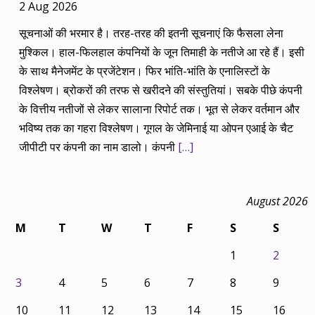
2 Aug 2026
सूचनाओं की भरमार है। तरह-तरह की इतनी सूचनाएं कि फैसला लेना
मुश्किल। हाल-फिलहाल कंपनियों के जून तिमाही के नतीजे आ रहे हैं। इसी
के साथ मैनेजमेंट के प्रजेंटेशन। फिर भांति-भांति के एनालिस्टों के
विश्लेषण। ब्रोकरों की तरफ से खरीदने की संस्तुतियां। सबके पीछे कंपनी
के वित्तीय नतीजों से लेकर सालाना रिपोर्ट तक। भूत से लेकर वर्तमान और
भविष्य तक का गहरा विश्लेषण। गूगल के जेमिनाई या ओपन एआई के चैट
जीपीटी पर कंपनी का नाम डालो। कंपनी
[…]
August 2026
M
T
W
T
F
S
S
1
2
3
4
5
6
7
8
9
10
11
12
13
14
15
16