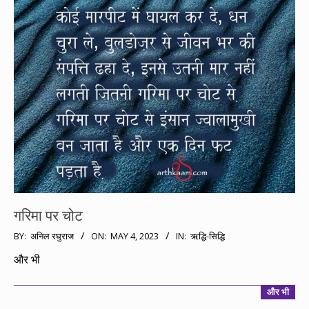
गरिमा पर चोट
2023-
BY:
अनिल रघुराज
ON:
MAY 4, 2023
IN:
ऋद्धि-सिद्धि
05-
और भी
04
और भी