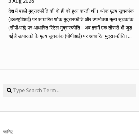
3 Aug 2026
कंपनियां। आप नीचे की सारिणी से देख सकते हैं कि पांच में चार ने अपना
देश में पहले मुद्रास्फीति की दो ही दरें हुआ करती थीं। थोक मूल्य सूचकांक
(तीन से पांच साल का) लक्ष्य साल भर में ही पूरा कर लिया है, जबकि एक
(डब्ल्यूपीआई) पर आधारित थोक मुद्रास्फीति और उपभोक्ता मूल्य सूचकांक
कंपनी 84.57 प्रतिशत रिटर्न के साथ लक्ष्य से ज़रा-सा पीछे है। तारीख
(सीपीआई) पर आधारित रिटेल मुद्रास्फीति। अब इसमें एक तीसरी भी जुड़
कंपनी तब का भाव समय लक्ष्य 30/09/14 का भाव रिटर्न (%) 01/09/13
गई है उत्पादकों के मूल्य सूचकांक (पीपीआई) पर आधारित मुद्रास्फीति।
डॉ. रेड्डीज़ लैब 2292.90 3 साल 2815 3229.60 40.85 08/09/13
लेकिन ये सभी बैंकिंग, कॉरपोरेट क्षेत्र और वित्तीय तंत्र के लिए मायने रखती
एचडीएफसी बैंक 616.20 3 साल 850 872.65 41.62 15/09/13
हैं, जबकि देश के आमजन के लिए इनका कोई खास मतलब नहीं। उसके लिए
अतुल ऑटो 173.65 5 साल 260 367.90 111.86 22/09/13 कमिन्स
तो सालों-साल से ‘महंगाई डायन खाये जात है’ की स्थिति बनी हुई है।
इंडिया 409.25 3 साल 474 671.05 63.97 29/09/13 नवनीत
मुद्रास्फीति जितनी बढ़ती है, उससे ज्यादा कमाई बढ़ जाए तो किसी को
एजुकेशन 53.15 3 साल 110 98.10 84.57 यहां यह भी गौर करने की
महंगाई से फर्क नहीं पड़ता। लेकिन जब कमाई ठहरी या घट रही हो तब
बात है कि हम आमतौर पर हर महीने लार्जकैप, मिडकैप और स्मॉल कैप का
मुद्रास्फीति का 4% बढ़ना भी घर-गृहस्थी की कमर तोड़ देता है। सरकार
Search
संतुलन बनाकर चलते हैं। यह भी बताते हैं कि कहां पर एंट्री करें और आपके
कहती है कि उसने तो पिछले बारह सालों में मुद्रास्फीति को काबू में कर रखा
पास कुल एक लाख रुपए हों तो उस हफ्ते की कंपनी में कितना लगाना चाहिए,
है। रिजर्व बैंक ने अगस्त 2016 से फ्लेक्सिबल इनफ्लेशन टार्गेटिंग
उसके कितने शेयर खरीदने चाहिए। मसलन, सितंबर 2013 में हमने तीन
(एफआईटी) फ्रेमवर्क के तहत रिटेल मुद्रास्फीति के लिए 4% को बीच में
लार्जकैप, एक मिडकैप और एक स्मॉल कैप कंपनी आपके निवेश के लिए पेश
रखकर 2% ऊपर-नीचे यानी 2% से 6% की जो रेंज घोषित की है, वो अभी
की थी। इसमें से लार्ज कैप कंपनियों में डॉ. रेड्डीज़ लैब का शेयर लक्ष्य
तक टूटी नहीं है। यह फ्रेमवर्क हर पांच साल पर बढ़ाया जाता है। अभी इसे
हासिल कर चुका है और यही नहीं, 24 सितंबर 2014 को 3356.60 रुपए
जानिए
31 मार्च 2031 तक बढ़ा दिया गया है। जून में रिटेल मुद्रास्फीति की दर