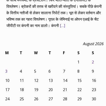
के साथ मैनेजमेंट के प्रजेंटेशन। फिर भांति-भांति के एनालिस्टों के
विश्लेषण। ब्रोकरों की तरफ से खरीदने की संस्तुतियां। सबके पीछे कंपनी
के वित्तीय नतीजों से लेकर सालाना रिपोर्ट तक। भूत से लेकर वर्तमान और
भविष्य तक का गहरा विश्लेषण। गूगल के जेमिनाई या ओपन एआई के चैट
जीपीटी पर कंपनी का नाम डालो। कंपनी
[…]
August 2026
M
T
W
T
F
S
S
1
2
3
4
5
6
7
8
9
10
11
12
13
14
15
16
17
18
19
20
21
22
23
24
25
26
27
28
29
30