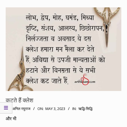
कटते हैं क्लेश
2023-
BY:
अनिल रघुराज
ON:
MAY 3, 2023
IN:
ऋद्धि-सिद्धि
05-
और भी
03