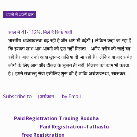
अपनों से अपनी बात
साल में 41-112%, मिले है सिर्फ यहां!
भारतीय अर्थव्यवस्था बढ़ रही है और आगे भी बढ़ेगी। लेकिन कहा जा रहा है
कि इसका लाभ आम आदमी को पूरा नहीं मिलता। अमीर-गरीब की खाईं बढ़
रही है। बाज़ार को आंख मूंदकर गालियां दी जा रही हैं। लेकिन बाज़ार सचेत
लोगों के लिए आय और दौलत के सृजन ही नहीं, वितरण का काम भी करता
है। हमने तथास्तु सेवा इसीलिए शुरू की है ताकि अर्थव्यवस्था, खासकर
कंपनियों के बढ़ने का लाभ निपट गरीबी से ऊपर रहनेवाले लोगों तक पहुंचाया
जा सके। वे जिन्हें बैंक बहुत हुआ तो 9 प्रतिशत देता है, जबकि वास्तविक
Subscribe to ।।अर्थकाम।। by Email
महंगाई की दर 10 प्रतिशत से ऊपर रहती है। वे भागकर जाते हैं सोने और
रीयल एस्टेट में चले जाते हैं तो उनकी बचत लॉक हो जाती है। देश के काम
नहीं आती। खुद उनके कितने काम आएगी, यह भी पक्का नहीं। जो पिछले
Paid Registration-Trading-Buddha
साढ़े चार सालों से अर्थकाम से जुड़े हैं, वे हमारी ईमानदारी और सत्यनिष्ठा से
Paid Registration -Tathastu
भलीभांति वाकिफ हैं। शुरू में हम भी कच्चे थे तो बाज़ार के उस्तादों के जाल
Free Registration