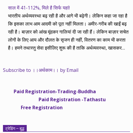
साल में 41-112%, मिले है सिर्फ यहां!
भारतीय अर्थव्यवस्था बढ़ रही है और आगे भी बढ़ेगी। लेकिन कहा जा रहा है
कि इसका लाभ आम आदमी को पूरा नहीं मिलता। अमीर-गरीब की खाईं बढ़
रही है। बाज़ार को आंख मूंदकर गालियां दी जा रही हैं। लेकिन बाज़ार सचेत
लोगों के लिए आय और दौलत के सृजन ही नहीं, वितरण का काम भी करता
है। हमने तथास्तु सेवा इसीलिए शुरू की है ताकि अर्थव्यवस्था, खासकर
कंपनियों के बढ़ने का लाभ निपट गरीबी से ऊपर रहनेवाले लोगों तक पहुंचाया
जा सके। वे जिन्हें बैंक बहुत हुआ तो 9 प्रतिशत देता है, जबकि वास्तविक
Subscribe to ।।अर्थकाम।। by Email
महंगाई की दर 10 प्रतिशत से ऊपर रहती है। वे भागकर जाते हैं सोने और
रीयल एस्टेट में चले जाते हैं तो उनकी बचत लॉक हो जाती है। देश के काम
नहीं आती। खुद उनके कितने काम आएगी, यह भी पक्का नहीं। जो पिछले
Paid Registration-Trading-Buddha
साढ़े चार सालों से अर्थकाम से जुड़े हैं, वे हमारी ईमानदारी और सत्यनिष्ठा से
Paid Registration -Tathastu
भलीभांति वाकिफ हैं। शुरू में हम भी कच्चे थे तो बाज़ार के उस्तादों के जाल
Free Registration
में फंस गए। गलतियां कीं। लेकिन जैसे ही समझ में आया, खटाक से उनसे
किनारा कस लिया। करीब सवा साल पहले से नए सिरे से शुरू किया तो
मजबूत आधार और गहन रिसर्च के साथ। उसी का नतीजा है कि हमारी
ट्रेडिंग – बुद्ध