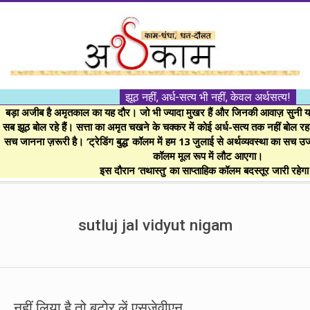
Skip
to
content
।।
झूठ नहीं, अर्ध-सत्य भी नहीं, केवल अर्थसत्य!
अर्थकाम।।
बड़ा अजीब है अमृतकाल का यह दौर। जो भी ज्यादा मुखर हैं और जिनकी आवाज़ सुनी या 
सब झूठ बोल रहे हैं। सत्ता का अमृत चखने के चक्कर में कोई अर्ध-सत्य तक नहीं बोल रहा। 
सच जानना ज़रूरी है। ‘ट्रेडिंग बुद्ध’ कॉलम में हम 13 जुलाई से अर्थव्यवस्था का सच उ
BE
कॉलम मूल रूप में लौट आएगा।
इस दौरान ‘तथास्तु’ का साप्ताहिक कॉलम बदस्तूर जारी रहेग
FINANCIALLY
Secondary
Navigation
sutluj jal vidyut nigam
CLEVER!
Menu
नहीं लिया है तो बटोर लें एसजेवीएन