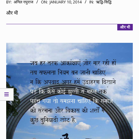
2014-
BY:
अनिल रघुराज
ON:
JANUARY 10, 2014
IN:
ऋद्धि-सिद्धि
01-
और भी
10
और भी