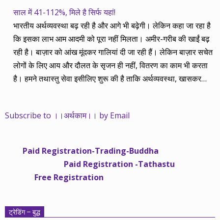
साल में 41-112%, मिले है सिर्फ यहां!
भारतीय अर्थव्यवस्था बढ़ रही है और आगे भी बढ़ेगी। लेकिन कहा जा रहा है
कि इसका लाभ आम आदमी को पूरा नहीं मिलता। अमीर-गरीब की खाईं बढ़
रही है। बाज़ार को आंख मूंदकर गालियां दी जा रही हैं। लेकिन बाज़ार सचेत
लोगों के लिए आय और दौलत के सृजन ही नहीं, वितरण का काम भी करता
है। हमने तथास्तु सेवा इसीलिए शुरू की है ताकि अर्थव्यवस्था, खासकर
कंपनियों के बढ़ने का लाभ निपट गरीबी से ऊपर रहनेवाले लोगों तक पहुंचाया
जा सके। वे जिन्हें बैंक बहुत हुआ तो 9 प्रतिशत देता है, जबकि वास्तविक
Subscribe to ।।अर्थकाम।। by Email
महंगाई की दर 10 प्रतिशत से ऊपर रहती है। वे भागकर जाते हैं सोने और
रीयल एस्टेट में चले जाते हैं तो उनकी बचत लॉक हो जाती है। देश के काम
नहीं आती। खुद उनके कितने काम आएगी, यह भी पक्का नहीं। जो पिछले
Paid Registration-Trading-Buddha
साढ़े चार सालों से अर्थकाम से जुड़े हैं, वे हमारी ईमानदारी और सत्यनिष्ठा से
Paid Registration -Tathastu
भलीभांति वाकिफ हैं। शुरू में हम भी कच्चे थे तो बाज़ार के उस्तादों के जाल
Free Registration
में फंस गए। गलतियां कीं। लेकिन जैसे ही समझ में आया, खटाक से उनसे
किनारा कस लिया। करीब सवा साल पहले से नए सिरे से शुरू किया तो
मजबूत आधार और गहन रिसर्च के साथ। उसी का नतीजा है कि हमारी
ट्रेडिंग – बुद्ध