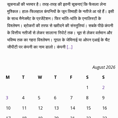
सूचनाओं की भरमार है। तरह-तरह की इतनी सूचनाएं कि फैसला लेना
मुश्किल। हाल-फिलहाल कंपनियों के जून तिमाही के नतीजे आ रहे हैं। इसी
के साथ मैनेजमेंट के प्रजेंटेशन। फिर भांति-भांति के एनालिस्टों के
विश्लेषण। ब्रोकरों की तरफ से खरीदने की संस्तुतियां। सबके पीछे कंपनी
के वित्तीय नतीजों से लेकर सालाना रिपोर्ट तक। भूत से लेकर वर्तमान और
भविष्य तक का गहरा विश्लेषण। गूगल के जेमिनाई या ओपन एआई के चैट
जीपीटी पर कंपनी का नाम डालो। कंपनी
[…]
August 2026
M
T
W
T
F
S
S
1
2
3
4
5
6
7
8
9
10
11
12
13
14
15
16