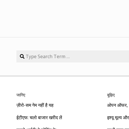
जानिए
बूझिए
ज़ीरो-सम गेम नहीं है यह
ओपन ऑफर, बा
ईटीएफ: चलो बाजार खरीद लें
इश्यू मूल्य और