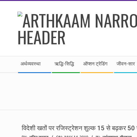
Skip
to
content
।।
Secondary
अर्थकाम।।
अर्थव्यवस्था
ऋद्धि-सिद्धि
ऑप्शन ट्रेडिंग
जीवन-सार
Navigation
Menu
BE
FINANCIALLY
CLEVER!
विदेशी खतों पर रजिस्ट्रेशन शुल्क 15 से बढ़कर 50 
2010-