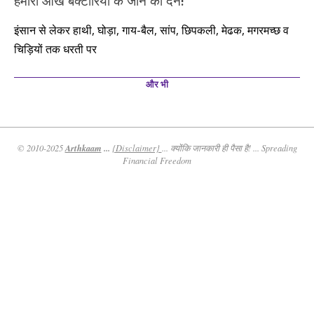
हमारी आंखें बैक्टीरिया के जीन की देन!
इंसान से लेकर हाथी, घोड़ा, गाय-बैल, सांप, छिपकली, मेढक, मगरमच्छ व
चिड़ियों तक धरती पर
और भी
Arthkaam
...
© 2010-2025
{Disclaimer}
... क्योंकि जानकारी ही पैसा है! ... Spreading
Financial Freedom