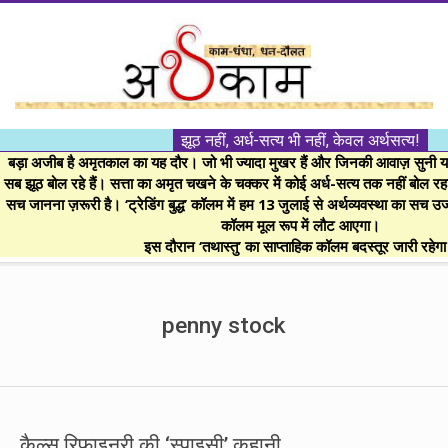
Skip
to
content
।।
झूठ नहीं, अर्ध-सत्य भी नहीं, केवल अर्थसत्य!
अर्थकाम।।
बड़ा अजीब है अमृतकाल का यह दौर। जो भी ज्यादा मुखर हैं और जिनकी आवाज़ सुनी या 
सब झूठ बोल रहे हैं। सत्ता का अमृत चखने के चक्कर में कोई अर्ध-सत्य तक नहीं बोल रहा। 
सच जानना ज़रूरी है। ‘ट्रेडिंग बुद्ध’ कॉलम में हम 13 जुलाई से अर्थव्यवस्था का सच उ
BE
कॉलम मूल रूप में लौट आएगा।
इस दौरान ‘तथास्तु’ का साप्ताहिक कॉलम बदस्तूर जारी रहेग
FINANCIALLY
Secondary
Navigation
penny stock
CLEVER!
Menu
कैल्स रिफाइनरी की ‘स्पाइसी’ कहानी