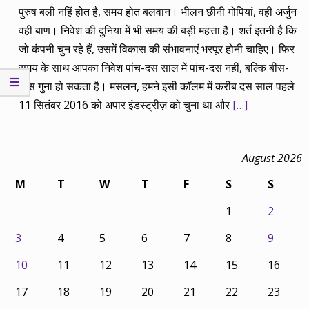
पुरुष बली नहिं होत है, समय होत बलवान। भीलन छीनी गोपियां, वही अर्जुन
वही बाण। निवेश की दुनिया में भी समय की बड़ी महत्ता है। शर्त इतनी है कि
जो कंपनी चुन रहे हैं, उसमें विकास की संभावनाएं भरपूर होनी चाहिए। फिर
समय के साथ आपका निवेश पांच-दस साल में पांच-दस नहीं, बल्कि बीस-
तीस गुना हो सकता है। मसलन, हमने इसी कॉलम में करीब दस साल पहले
11 सितंबर 2016 को अपार इंडस्ट्रीज़ को चुना था और
[…]
August 2026
M
T
W
T
F
S
S
1
2
3
4
5
6
7
8
9
10
11
12
13
14
15
16
17
18
19
20
21
22
23