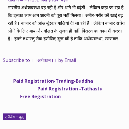
भारतीय अर्थव्यवस्था बढ़ रही है और आगे भी बढ़ेगी। लेकिन कहा जा रहा है
कि इसका लाभ आम आदमी को पूरा नहीं मिलता। अमीर-गरीब की खाईं बढ़
रही है। बाज़ार को आंख मूंदकर गालियां दी जा रही हैं। लेकिन बाज़ार सचेत
लोगों के लिए आय और दौलत के सृजन ही नहीं, वितरण का काम भी करता
है। हमने तथास्तु सेवा इसीलिए शुरू की है ताकि अर्थव्यवस्था, खासकर
कंपनियों के बढ़ने का लाभ निपट गरीबी से ऊपर रहनेवाले लोगों तक पहुंचाया
जा सके। वे जिन्हें बैंक बहुत हुआ तो 9 प्रतिशत देता है, जबकि वास्तविक
Subscribe to ।।अर्थकाम।। by Email
महंगाई की दर 10 प्रतिशत से ऊपर रहती है। वे भागकर जाते हैं सोने और
रीयल एस्टेट में चले जाते हैं तो उनकी बचत लॉक हो जाती है। देश के काम
नहीं आती। खुद उनके कितने काम आएगी, यह भी पक्का नहीं। जो पिछले
Paid Registration-Trading-Buddha
साढ़े चार सालों से अर्थकाम से जुड़े हैं, वे हमारी ईमानदारी और सत्यनिष्ठा से
Paid Registration -Tathastu
भलीभांति वाकिफ हैं। शुरू में हम भी कच्चे थे तो बाज़ार के उस्तादों के जाल
Free Registration
में फंस गए। गलतियां कीं। लेकिन जैसे ही समझ में आया, खटाक से उनसे
किनारा कस लिया। करीब सवा साल पहले से नए सिरे से शुरू किया तो
मजबूत आधार और गहन रिसर्च के साथ। उसी का नतीजा है कि हमारी
ट्रेडिंग – बुद्ध
सलाहें शानदार-जानदार रिटर्न दे रही हैं। पिछली बार हमने अगस्त 2013 से