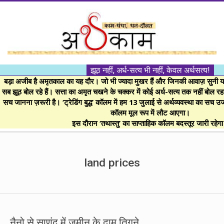
Skip
to
content
।।
झूठ नहीं, अर्ध-सत्य भी नहीं, केवल अर्थसत्य!
अर्थकाम।।
बड़ा अजीब है अमृतकाल का यह दौर। जो भी ज्यादा मुखर हैं और जिनकी आवाज़ सुनी या 
सब झूठ बोल रहे हैं। सत्ता का अमृत चखने के चक्कर में कोई अर्ध-सत्य तक नहीं बोल रहा। 
सच जानना ज़रूरी है। ‘ट्रेडिंग बुद्ध’ कॉलम में हम 13 जुलाई से अर्थव्यवस्था का सच उ
BE
कॉलम मूल रूप में लौट आएगा।
इस दौरान ‘तथास्तु’ का साप्ताहिक कॉलम बदस्तूर जारी रहेग
FINANCIALLY
Secondary
Navigation
land prices
CLEVER!
Menu
नैनो से साणंद में जमीन के दाम तिगुने