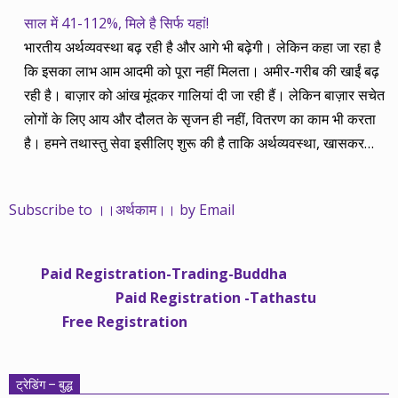
साल में 41-112%, मिले है सिर्फ यहां!
भारतीय अर्थव्यवस्था बढ़ रही है और आगे भी बढ़ेगी। लेकिन कहा जा रहा है
कि इसका लाभ आम आदमी को पूरा नहीं मिलता। अमीर-गरीब की खाईं बढ़
रही है। बाज़ार को आंख मूंदकर गालियां दी जा रही हैं। लेकिन बाज़ार सचेत
लोगों के लिए आय और दौलत के सृजन ही नहीं, वितरण का काम भी करता
है। हमने तथास्तु सेवा इसीलिए शुरू की है ताकि अर्थव्यवस्था, खासकर
कंपनियों के बढ़ने का लाभ निपट गरीबी से ऊपर रहनेवाले लोगों तक पहुंचाया
जा सके। वे जिन्हें बैंक बहुत हुआ तो 9 प्रतिशत देता है, जबकि वास्तविक
Subscribe to ।।अर्थकाम।। by Email
महंगाई की दर 10 प्रतिशत से ऊपर रहती है। वे भागकर जाते हैं सोने और
रीयल एस्टेट में चले जाते हैं तो उनकी बचत लॉक हो जाती है। देश के काम
नहीं आती। खुद उनके कितने काम आएगी, यह भी पक्का नहीं। जो पिछले
Paid Registration-Trading-Buddha
साढ़े चार सालों से अर्थकाम से जुड़े हैं, वे हमारी ईमानदारी और सत्यनिष्ठा से
Paid Registration -Tathastu
भलीभांति वाकिफ हैं। शुरू में हम भी कच्चे थे तो बाज़ार के उस्तादों के जाल
Free Registration
में फंस गए। गलतियां कीं। लेकिन जैसे ही समझ में आया, खटाक से उनसे
किनारा कस लिया। करीब सवा साल पहले से नए सिरे से शुरू किया तो
मजबूत आधार और गहन रिसर्च के साथ। उसी का नतीजा है कि हमारी
ट्रेडिंग – बुद्ध