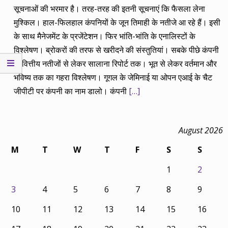
सूचनाओं की भरमार है। तरह-तरह की इतनी सूचनाएं कि फैसला लेना
मुश्किल। हाल-फिलहाल कंपनियों के जून तिमाही के नतीजे आ रहे हैं। इसी
के साथ मैनेजमेंट के प्रजेंटेशन। फिर भांति-भांति के एनालिस्टों के
विश्लेषण। ब्रोकरों की तरफ से खरीदने की संस्तुतियां। सबके पीछे कंपनी
के वित्तीय नतीजों से लेकर सालाना रिपोर्ट तक। भूत से लेकर वर्तमान और
भविष्य तक का गहरा विश्लेषण। गूगल के जेमिनाई या ओपन एआई के चैट
जीपीटी पर कंपनी का नाम डालो। कंपनी
[…]
August 2026
M
T
W
T
F
S
S
1
2
3
4
5
6
7
8
9
10
11
12
13
14
15
16