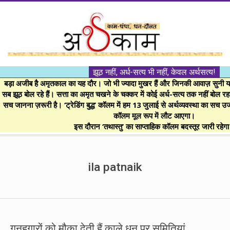
Skip
to
content
।।
झूठ नहीं, अर्ध-सत्य भी नहीं, केवल अर्थसत्य!
अर्थकाम।।
बड़ा अजीब है अमृतकाल का यह दौर। जो भी ज्यादा मुखर हैं और जिनकी आवाज़ सुनी या 
सब झूठ बोल रहे हैं। सत्ता का अमृत चखने के चक्कर में कोई अर्ध-सत्य तक नहीं बोल रहा। 
सच जानना ज़रूरी है। ‘ट्रेडिंग बुद्ध’ कॉलम में हम 13 जुलाई से अर्थव्यवस्था का सच उ
BE
कॉलम मूल रूप में लौट आएगा।
इस दौरान ‘तथास्तु’ का साप्ताहिक कॉलम बदस्तूर जारी रहेग
FINANCIALLY
Secondary
Navigation
ila patnaik
CLEVER!
Menu
गुनहगारों को मौका देती हैं काले धन पर समितियां