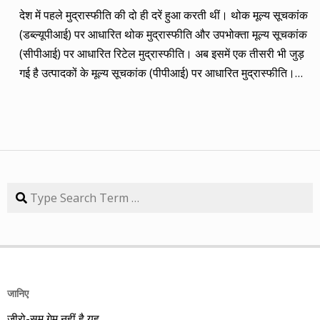
कंपनियां। आप नीचे की सारिणी से देख सकते हैं कि पांच में चार ने अपना
देश में पहले मुद्रास्फीति की दो ही दरें हुआ करती थीं। थोक मूल्य सूचकांक
(तीन से पांच साल का) लक्ष्य साल भर में ही पूरा कर लिया है, जबकि एक
(डब्ल्यूपीआई) पर आधारित थोक मुद्रास्फीति और उपभोक्ता मूल्य सूचकांक
कंपनी 84.57 प्रतिशत रिटर्न के साथ लक्ष्य से ज़रा-सा पीछे है। तारीख
(सीपीआई) पर आधारित रिटेल मुद्रास्फीति। अब इसमें एक तीसरी भी जुड़
कंपनी तब का भाव समय लक्ष्य 30/09/14 का भाव रिटर्न (%) 01/09/13
गई है उत्पादकों के मूल्य सूचकांक (पीपीआई) पर आधारित मुद्रास्फीति।
डॉ. रेड्डीज़ लैब 2292.90 3 साल 2815 3229.60 40.85 08/09/13
लेकिन ये सभी बैंकिंग, कॉरपोरेट क्षेत्र और वित्तीय तंत्र के लिए मायने रखती
एचडीएफसी बैंक 616.20 3 साल 850 872.65 41.62 15/09/13
हैं, जबकि देश के आमजन के लिए इनका कोई खास मतलब नहीं। उसके लिए
अतुल ऑटो 173.65 5 साल 260 367.90 111.86 22/09/13 कमिन्स
तो सालों-साल से ‘महंगाई डायन खाये जात है’ की स्थिति बनी हुई है।
इंडिया 409.25 3 साल 474 671.05 63.97 29/09/13 नवनीत
मुद्रास्फीति जितनी बढ़ती है, उससे ज्यादा कमाई बढ़ जाए तो किसी को
एजुकेशन 53.15 3 साल 110 98.10 84.57 यहां यह भी गौर करने की
महंगाई से फर्क नहीं पड़ता। लेकिन जब कमाई ठहरी या घट रही हो तब
बात है कि हम आमतौर पर हर महीने लार्जकैप, मिडकैप और स्मॉल कैप का
मुद्रास्फीति का 4% बढ़ना भी घर-गृहस्थी की कमर तोड़ देता है। सरकार
Search
संतुलन बनाकर चलते हैं। यह भी बताते हैं कि कहां पर एंट्री करें और आपके
कहती है कि उसने तो पिछले बारह सालों में मुद्रास्फीति को काबू में कर रखा
पास कुल एक लाख रुपए हों तो उस हफ्ते की कंपनी में कितना लगाना चाहिए,
है। रिजर्व बैंक ने अगस्त 2016 से फ्लेक्सिबल इनफ्लेशन टार्गेटिंग
उसके कितने शेयर खरीदने चाहिए। मसलन, सितंबर 2013 में हमने तीन
(एफआईटी) फ्रेमवर्क के तहत रिटेल मुद्रास्फीति के लिए 4% को बीच में
लार्जकैप, एक मिडकैप और एक स्मॉल कैप कंपनी आपके निवेश के लिए पेश
रखकर 2% ऊपर-नीचे यानी 2% से 6% की जो रेंज घोषित की है, वो अभी
की थी। इसमें से लार्ज कैप कंपनियों में डॉ. रेड्डीज़ लैब का शेयर लक्ष्य
तक टूटी नहीं है। यह फ्रेमवर्क हर पांच साल पर बढ़ाया जाता है। अभी इसे
हासिल कर चुका है और यही नहीं, 24 सितंबर 2014 को 3356.60 रुपए
जानिए
31 मार्च 2031 तक बढ़ा दिया गया है। जून में रिटेल मुद्रास्फीति की दर
पर 52 हफ्ते का शिखर पकड़ चुका है। एचडीएफसी बैंक भी लक्ष्य हासिल
ज़ीरो-सम गेम नहीं है यह