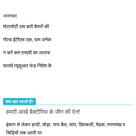
और आपको इस सेवा का लाभ नहीं मिलना चाहिए। बढ़ रही अर्थव्यवस्था का
लाभ उठाइए। यकीन मानिए कि मोदी की सरकार बस एक निमित्त मात्र है।
आज़माइए
वो रहे या कोई और आए, अगले दस साल भारतीय अर्थव्यवस्था के लिए
जबरदस्त प्रगति के साल होने जा रहे हैं। इस दौरान एक साल में दोगुना ही
मोटामोटी दस बातें शेयरों की
नहीं, दस साल में अपनी बचत से दस गुना दौलत बनाने के मौके बहुत सारे
गोल्ड ईटीएफ एक, दाम अनेक
आएंगे। दूसरे आपको बस उल्लू बनाएंगे। केवल हम ही हैं जो पूरी ईमानदारी
और सत्यनिष्ठा से आपके लिए निवेश के हर रविवार को शानदार मौके लेकर
न करें कम एनएवी का लालच
आते रहेंगे। तुलसीदास की चौपाई याद कीजिए – सकल पदारथ है जन मांही,
फायदे म्यूचुअल फंड निवेश के
कर्महीन नर पावत नाहीं। आपके हिस्से का कुछ कर्म हम कर दे रहे हैं। बाकी
तो आपको ही करना पड़ेगा। इसलिए…. सोचिए। समझिए। फैसला
कीजिए। तथास्तु!!!
क्या आप जानते हैं?
हमारी आंखें बैक्टीरिया के जीन की देन!
इंसान से लेकर हाथी, घोड़ा, गाय-बैल, सांप, छिपकली, मेढक, मगरमच्छ व
चिड़ियों तक धरती पर