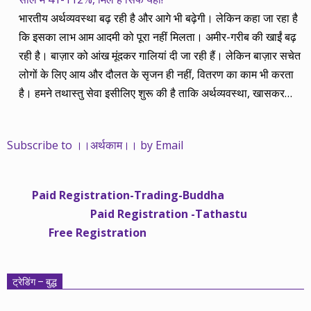
भारतीय अर्थव्यवस्था बढ़ रही है और आगे भी बढ़ेगी। लेकिन कहा जा रहा है
कि इसका लाभ आम आदमी को पूरा नहीं मिलता। अमीर-गरीब की खाईं बढ़
रही है। बाज़ार को आंख मूंदकर गालियां दी जा रही हैं। लेकिन बाज़ार सचेत
लोगों के लिए आय और दौलत के सृजन ही नहीं, वितरण का काम भी करता
है। हमने तथास्तु सेवा इसीलिए शुरू की है ताकि अर्थव्यवस्था, खासकर
कंपनियों के बढ़ने का लाभ निपट गरीबी से ऊपर रहनेवाले लोगों तक पहुंचाया
जा सके। वे जिन्हें बैंक बहुत हुआ तो 9 प्रतिशत देता है, जबकि वास्तविक
Subscribe to ।।अर्थकाम।। by Email
महंगाई की दर 10 प्रतिशत से ऊपर रहती है। वे भागकर जाते हैं सोने और
रीयल एस्टेट में चले जाते हैं तो उनकी बचत लॉक हो जाती है। देश के काम
नहीं आती। खुद उनके कितने काम आएगी, यह भी पक्का नहीं। जो पिछले
Paid Registration-Trading-Buddha
साढ़े चार सालों से अर्थकाम से जुड़े हैं, वे हमारी ईमानदारी और सत्यनिष्ठा से
Paid Registration -Tathastu
भलीभांति वाकिफ हैं। शुरू में हम भी कच्चे थे तो बाज़ार के उस्तादों के जाल
Free Registration
में फंस गए। गलतियां कीं। लेकिन जैसे ही समझ में आया, खटाक से उनसे
किनारा कस लिया। करीब सवा साल पहले से नए सिरे से शुरू किया तो
मजबूत आधार और गहन रिसर्च के साथ। उसी का नतीजा है कि हमारी
ट्रेडिंग – बुद्ध
सलाहें शानदार-जानदार रिटर्न दे रही हैं। पिछली बार हमने अगस्त 2013 से