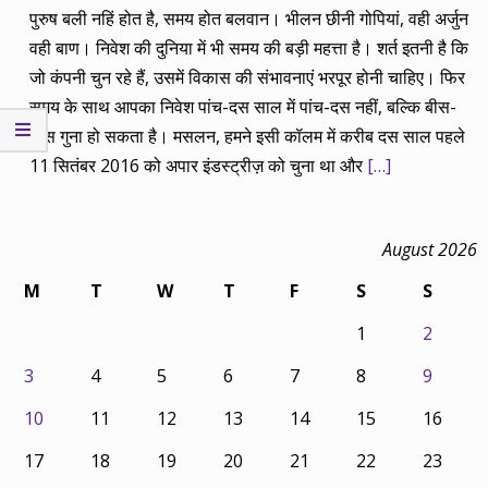
पुरुष बली नहिं होत है, समय होत बलवान। भीलन छीनी गोपियां, वही अर्जुन
वही बाण। निवेश की दुनिया में भी समय की बड़ी महत्ता है। शर्त इतनी है कि
जो कंपनी चुन रहे हैं, उसमें विकास की संभावनाएं भरपूर होनी चाहिए। फिर
समय के साथ आपका निवेश पांच-दस साल में पांच-दस नहीं, बल्कि बीस-
तीस गुना हो सकता है। मसलन, हमने इसी कॉलम में करीब दस साल पहले
11 सितंबर 2016 को अपार इंडस्ट्रीज़ को चुना था और
[…]
August 2026
M
T
W
T
F
S
S
1
2
3
4
5
6
7
8
9
10
11
12
13
14
15
16
17
18
19
20
21
22
23