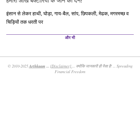
हमारी आंखें बैक्टीरिया के जीन की देन!
इंसान से लेकर हाथी, घोड़ा, गाय-बैल, सांप, छिपकली, मेढक, मगरमच्छ व
चिड़ियों तक धरती पर
और भी
Arthkaam
...
© 2010-2025
{Disclaimer}
... क्योंकि जानकारी ही पैसा है! ... Spreading
Financial Freedom