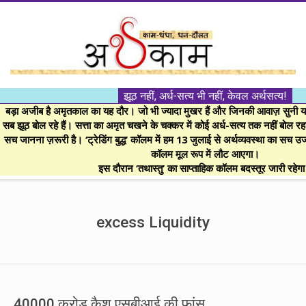
Skip
to
content
।।
झूठ नहीं, अर्ध-सत्य भी नहीं, केवल अर्थसत्य!
अर्थकाम।।
बड़ा अजीब है अमृतकाल का यह दौर। जो भी ज्यादा मुखर हैं और जिनकी आवाज़ सुनी या 
सब झूठ बोल रहे हैं। सत्ता का अमृत चखने के चक्कर में कोई अर्ध-सत्य तक नहीं बोल रहा। 
सच जानना ज़रूरी है। ‘ट्रेडिंग बुद्ध’ कॉलम में हम 13 जुलाई से अर्थव्यवस्था का सच उ
BE
कॉलम मूल रूप में लौट आएगा।
इस दौरान ‘तथास्तु’ का साप्ताहिक कॉलम बदस्तूर जारी रहेग
FINANCIALLY
Secondary
Navigation
excess Liquidity
CLEVER!
Menu
40000 करोड़ कैश एसबीआई की फांस