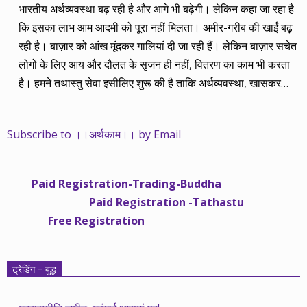
भारतीय अर्थव्यवस्था बढ़ रही है और आगे भी बढ़ेगी। लेकिन कहा जा रहा है
कि इसका लाभ आम आदमी को पूरा नहीं मिलता। अमीर-गरीब की खाईं बढ़
रही है। बाज़ार को आंख मूंदकर गालियां दी जा रही हैं। लेकिन बाज़ार सचेत
लोगों के लिए आय और दौलत के सृजन ही नहीं, वितरण का काम भी करता
है। हमने तथास्तु सेवा इसीलिए शुरू की है ताकि अर्थव्यवस्था, खासकर
कंपनियों के बढ़ने का लाभ निपट गरीबी से ऊपर रहनेवाले लोगों तक पहुंचाया
जा सके। वे जिन्हें बैंक बहुत हुआ तो 9 प्रतिशत देता है, जबकि वास्तविक
Subscribe to ।।अर्थकाम।। by Email
महंगाई की दर 10 प्रतिशत से ऊपर रहती है। वे भागकर जाते हैं सोने और
रीयल एस्टेट में चले जाते हैं तो उनकी बचत लॉक हो जाती है। देश के काम
नहीं आती। खुद उनके कितने काम आएगी, यह भी पक्का नहीं। जो पिछले
Paid Registration-Trading-Buddha
साढ़े चार सालों से अर्थकाम से जुड़े हैं, वे हमारी ईमानदारी और सत्यनिष्ठा से
Paid Registration -Tathastu
भलीभांति वाकिफ हैं। शुरू में हम भी कच्चे थे तो बाज़ार के उस्तादों के जाल
Free Registration
में फंस गए। गलतियां कीं। लेकिन जैसे ही समझ में आया, खटाक से उनसे
किनारा कस लिया। करीब सवा साल पहले से नए सिरे से शुरू किया तो
मजबूत आधार और गहन रिसर्च के साथ। उसी का नतीजा है कि हमारी
ट्रेडिंग – बुद्ध
सलाहें शानदार-जानदार रिटर्न दे रही हैं। पिछली बार हमने अगस्त 2013 से
अगस्त 2014 तक का लेखाजोखा रखा था। अब सितंबर 2013 से सितंबर