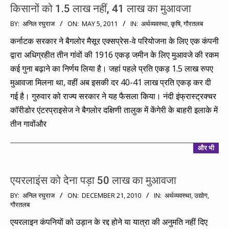
किसानों को 1.5 लाख नहीं, 41 लाख का मुआवजा
2011-
BY:
अनिल रघुराज
ON:
MAY 5, 2011
IN:
अर्थव्यवस्था
,
कृषि
,
गौरतलब
05-
कर्नाटक सरकार ने बैगलोर मैसूर एक्सप्रेस-वे परियोजना के लिए एक कंपनी
05
द्वारा अधिग्रहीत तीन गांवों की 1916 एकड़ जमीन के लिए मुआवजे की रकम
कई गुना बढ़ाने का निर्णय लिया है। जहां पहले प्रति एकड़ 1.5 लाख रुपए
मुआवजा मिलना था, वहीं अब इसकी दर 40-41 लाख प्रति एकड़ कर दी
गई है। गुरुवार को राज्य सरकार ने यह फैसला किया। नंदी इंफ्रास्ट्रक्चर
कॉरीडोर एंटरप्राइसेज ने बैगलोर दक्षिणी तालुक में केंगेरी के बाहरी इलाके में
तीन गावोंऔर
और भी
एयरलाइंस को देना पड़ा 50 लाख का मुआवजा
2010-
BY:
अनिल रघुराज
ON:
DECEMBER 21, 2010
IN:
अर्थव्यवस्था
,
उद्योग
,
गौरतलब
12-
21
एयरलाइन कंपनियों को उड़ान के रद्द होने या यात्रा की अनुमति नहीं दिए