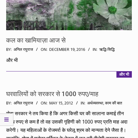
कल का खामियाज़ा आज से
2016-
BY:
अनिल रघुराज
ON:
DECEMBER 19, 2016
IN:
ऋद्धि-सिद्धि
12-
और भी
19
और भी
घरवालियों को सरकार से 1000 रुपए/माह
2012-
BY:
अनिल रघुराज
ON:
MAY 15, 2012
IN:
अर्थव्यवस्था
,
काम की बात
05-
गोवा सरकार ने तय किया है कि अगर किसी घर की सालाना कमाई तीन
15
लाख रुपए से कम है तो वह उसकी गृहिणी को 1000 रुपए प्रति माह अदा
करेगी। यह महिलाओं के रोजमर्रा के घरेलू श्रम को मान्यता देने जैसा है।