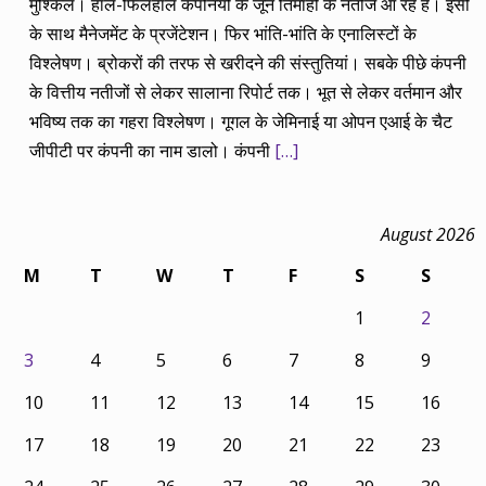
मुश्किल। हाल-फिलहाल कंपनियों के जून तिमाही के नतीजे आ रहे हैं। इसी
के साथ मैनेजमेंट के प्रजेंटेशन। फिर भांति-भांति के एनालिस्टों के
विश्लेषण। ब्रोकरों की तरफ से खरीदने की संस्तुतियां। सबके पीछे कंपनी
के वित्तीय नतीजों से लेकर सालाना रिपोर्ट तक। भूत से लेकर वर्तमान और
भविष्य तक का गहरा विश्लेषण। गूगल के जेमिनाई या ओपन एआई के चैट
जीपीटी पर कंपनी का नाम डालो। कंपनी
[…]
August 2026
M
T
W
T
F
S
S
1
2
3
4
5
6
7
8
9
10
11
12
13
14
15
16
17
18
19
20
21
22
23