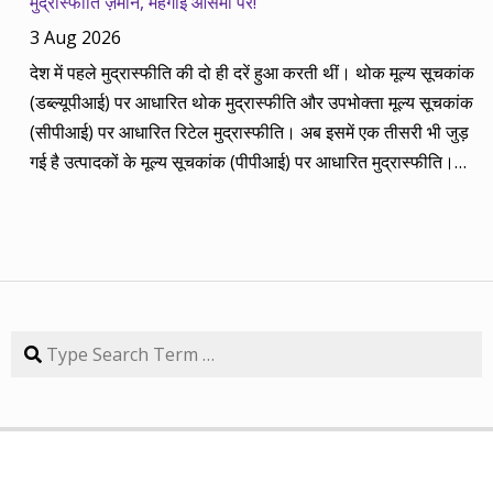
मुद्रास्फीति ज़मीन, महंगाई आसमां पर!
2014 की बानगी पेश है। सितंबर 2013 में पांच रविवार थे तो पांच
3 Aug 2026
कंपनियां। आप नीचे की सारिणी से देख सकते हैं कि पांच में चार ने अपना
देश में पहले मुद्रास्फीति की दो ही दरें हुआ करती थीं। थोक मूल्य सूचकांक
(तीन से पांच साल का) लक्ष्य साल भर में ही पूरा कर लिया है, जबकि एक
(डब्ल्यूपीआई) पर आधारित थोक मुद्रास्फीति और उपभोक्ता मूल्य सूचकांक
कंपनी 84.57 प्रतिशत रिटर्न के साथ लक्ष्य से ज़रा-सा पीछे है। तारीख
(सीपीआई) पर आधारित रिटेल मुद्रास्फीति। अब इसमें एक तीसरी भी जुड़
कंपनी तब का भाव समय लक्ष्य 30/09/14 का भाव रिटर्न (%) 01/09/13
गई है उत्पादकों के मूल्य सूचकांक (पीपीआई) पर आधारित मुद्रास्फीति।
डॉ. रेड्डीज़ लैब 2292.90 3 साल 2815 3229.60 40.85 08/09/13
लेकिन ये सभी बैंकिंग, कॉरपोरेट क्षेत्र और वित्तीय तंत्र के लिए मायने रखती
एचडीएफसी बैंक 616.20 3 साल 850 872.65 41.62 15/09/13
हैं, जबकि देश के आमजन के लिए इनका कोई खास मतलब नहीं। उसके लिए
अतुल ऑटो 173.65 5 साल 260 367.90 111.86 22/09/13 कमिन्स
तो सालों-साल से ‘महंगाई डायन खाये जात है’ की स्थिति बनी हुई है।
इंडिया 409.25 3 साल 474 671.05 63.97 29/09/13 नवनीत
मुद्रास्फीति जितनी बढ़ती है, उससे ज्यादा कमाई बढ़ जाए तो किसी को
एजुकेशन 53.15 3 साल 110 98.10 84.57 यहां यह भी गौर करने की
महंगाई से फर्क नहीं पड़ता। लेकिन जब कमाई ठहरी या घट रही हो तब
बात है कि हम आमतौर पर हर महीने लार्जकैप, मिडकैप और स्मॉल कैप का
मुद्रास्फीति का 4% बढ़ना भी घर-गृहस्थी की कमर तोड़ देता है। सरकार
Search
संतुलन बनाकर चलते हैं। यह भी बताते हैं कि कहां पर एंट्री करें और आपके
कहती है कि उसने तो पिछले बारह सालों में मुद्रास्फीति को काबू में कर रखा
पास कुल एक लाख रुपए हों तो उस हफ्ते की कंपनी में कितना लगाना चाहिए,
है। रिजर्व बैंक ने अगस्त 2016 से फ्लेक्सिबल इनफ्लेशन टार्गेटिंग
उसके कितने शेयर खरीदने चाहिए। मसलन, सितंबर 2013 में हमने तीन
(एफआईटी) फ्रेमवर्क के तहत रिटेल मुद्रास्फीति के लिए 4% को बीच में
लार्जकैप, एक मिडकैप और एक स्मॉल कैप कंपनी आपके निवेश के लिए पेश
रखकर 2% ऊपर-नीचे यानी 2% से 6% की जो रेंज घोषित की है, वो अभी
की थी। इसमें से लार्ज कैप कंपनियों में डॉ. रेड्डीज़ लैब का शेयर लक्ष्य
तक टूटी नहीं है। यह फ्रेमवर्क हर पांच साल पर बढ़ाया जाता है। अभी इसे