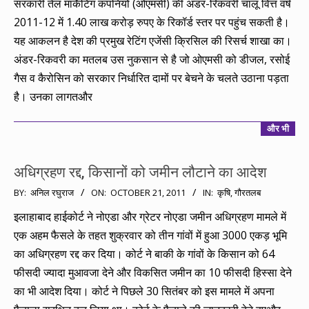
सरकारी तेल मार्केटिंग कंपनियों (ओएमसी) की अंडर-रिकवरी चालू वित्त वर्ष
2011-12 में 1.40 लाख करोड़ रुपए के रिकॉर्ड स्तर पर पहुंच सकती है।
यह आकलन है देश की प्रमुख रेटिंग एजेंसी क्रिसिल की रिसर्च शाखा का।
अंडर-रिकवरी का मतलब उस नुकसान से है जो ओएमसी को डीजल, रसोई
गैस व कैरोसिन को सरकार निर्धारित दामों पर बेचने के चलते उठाना पड़ता
है। उनका लागतऔर
और भी
अधिग्रहण रद्द, किसानों को जमीन लौटाने का आदेश
2011-
BY:
अनिल रघुराज
ON:
OCTOBER 21, 2011
IN:
कृषि
,
गौरतलब
10-
इलाहाबाद हाईकोर्ट ने नोएडा और ग्रेटर नोएडा जमीन अधिग्रहण मामले में
21
एक अहम फैसले के तहत शुक्रवार को तीन गांवों में हुआ 3000 एकड़ भूमि
का अधिग्रहण रद्द कर दिया। कोर्ट ने बाकी के गांवों के किसान को 64
फीसदी ज्यादा मुआवजा देने और विकसित जमीन का 10 फीसदी हिस्सा देने
का भी आदेश दिया। कोर्ट ने पिछले 30 सितंबर को इस मामले में अपना