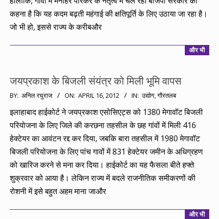
हालांकि, गोवा में मनोहर पर्रिकर के नेतृत्व में चल रही बीजेपी सरकार का
कहना है कि यह कदम बढ़ती महंगाई की क्षतिपूर्ति के लिए उठाया जा रहा है।
जो भी हो, इससे राज्य के करीबऔर
और भी
जयप्रकाश के बिजली संयंत्र को मिली भूमि वापस
2012-
BY:
अनिल रघुराज
ON:
APRIL 16, 2012
IN:
उद्योग
,
गौरतलब
04-
इलाहाबाद हाईकोर्ट ने जयप्रकाश एसोसिएट्स को 1380 मेगावॉट बिजली
16
परियोजना के लिए जिले की करछना तहसील के छह गांवों में मिली 416
हेक्टेयर का आवंटन रद्द कर दिया, जबकि बारा तहसील में 1980 मेगावॉट
बिजली परियोजना के लिए पांच गावों में 831 हेक्टेयर जमीन के अधिग्रहण
को खारिज करने से मना कर दिया। हाईकोर्ट का यह फैसला बीते हफ्ते
शुक्रवार को आया है। लेकिन राज्य में बदले राजनीतिक समीकरणों की
रोशनी में इसे बहुत अहम माना जाऔर
और भी