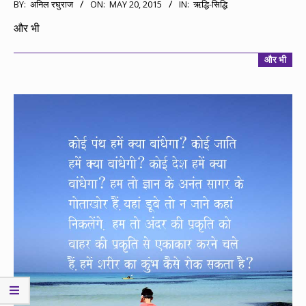
2015-
BY:
अनिल रघुराज
ON:
MAY 20, 2015
IN:
ऋद्धि-सिद्धि
05-
और भी
20
और भी