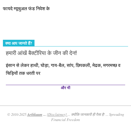
आते रहेंगे। तुलसीदास की चौपाई याद कीजिए – सकल पदारथ है जन मांही,
फायदे म्यूचुअल फंड निवेश के
कर्महीन नर पावत नाहीं। आपके हिस्से का कुछ कर्म हम कर दे रहे हैं। बाकी
तो आपको ही करना पड़ेगा। इसलिए…. सोचिए। समझिए। फैसला
कीजिए। तथास्तु!!!
क्या आप जानते हैं?
हमारी आंखें बैक्टीरिया के जीन की देन!
इंसान से लेकर हाथी, घोड़ा, गाय-बैल, सांप, छिपकली, मेढक, मगरमच्छ व
चिड़ियों तक धरती पर
और भी
Arthkaam
...
© 2010-2025
{Disclaimer}
... क्योंकि जानकारी ही पैसा है! ... Spreading
Financial Freedom