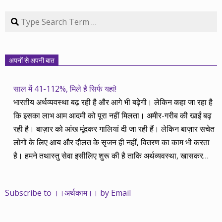
Search
अपनों से अपनी बात
साल में 41-112%, मिले है सिर्फ यहां!
भारतीय अर्थव्यवस्था बढ़ रही है और आगे भी बढ़ेगी। लेकिन कहा जा रहा है
कि इसका लाभ आम आदमी को पूरा नहीं मिलता। अमीर-गरीब की खाईं बढ़
रही है। बाज़ार को आंख मूंदकर गालियां दी जा रही हैं। लेकिन बाज़ार सचेत
लोगों के लिए आय और दौलत के सृजन ही नहीं, वितरण का काम भी करता
है। हमने तथास्तु सेवा इसीलिए शुरू की है ताकि अर्थव्यवस्था, खासकर
कंपनियों के बढ़ने का लाभ निपट गरीबी से ऊपर रहनेवाले लोगों तक पहुंचाया
जा सके। वे जिन्हें बैंक बहुत हुआ तो 9 प्रतिशत देता है, जबकि वास्तविक
Subscribe to ।।अर्थकाम।। by Email
महंगाई की दर 10 प्रतिशत से ऊपर रहती है। वे भागकर जाते हैं सोने और
रीयल एस्टेट में चले जाते हैं तो उनकी बचत लॉक हो जाती है। देश के काम