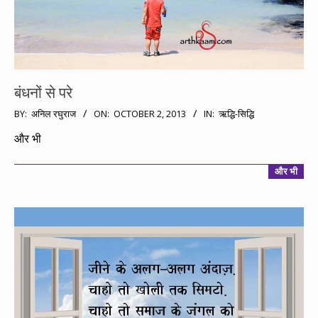
बंधनों से परे
2013-
BY:
अनिल रघुराज
ON:
OCTOBER 2, 2013
IN:
ऋद्धि-सिद्धि
10-
और भी
02
और भी