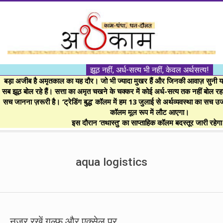
Skip
to
content
।।
झूठ नहीं, अर्ध-सत्य भी नहीं, केवल अर्थसत्य!
अर्थकाम।।
बड़ा अजीब है अमृतकाल का यह दौर। जो भी ज्यादा मुखर हैं और जिनकी आवाज़ सुनी या 
सब झूठ बोल रहे हैं। सत्ता का अमृत चखने के चक्कर में कोई अर्ध-सत्य तक नहीं बोल रहा। 
सच जानना ज़रूरी है। ‘ट्रेडिंग बुद्ध’ कॉलम में हम 13 जुलाई से अर्थव्यवस्था का सच उ
BE
कॉलम मूल रूप में लौट आएगा।
इस दौरान ‘तथास्तु’ का साप्ताहिक कॉलम बदस्तूर जारी रहेग
FINANCIALLY
Secondary
Navigation
aqua logistics
CLEVER!
Menu
नजर रखें गल्फ और एक्सेल पर