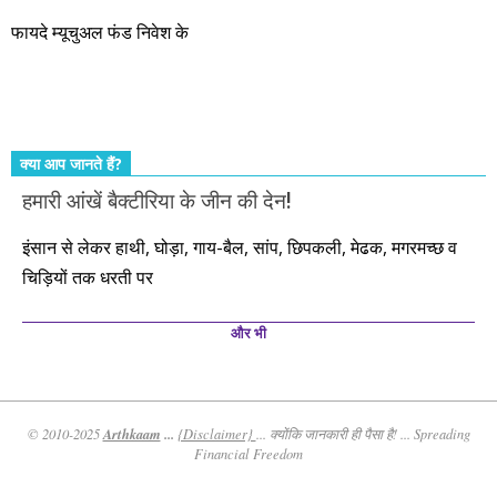
आते रहेंगे। तुलसीदास की चौपाई याद कीजिए – सकल पदारथ है जन मांही,
फायदे म्यूचुअल फंड निवेश के
कर्महीन नर पावत नाहीं। आपके हिस्से का कुछ कर्म हम कर दे रहे हैं। बाकी
तो आपको ही करना पड़ेगा। इसलिए…. सोचिए। समझिए। फैसला
कीजिए। तथास्तु!!!
क्या आप जानते हैं?
हमारी आंखें बैक्टीरिया के जीन की देन!
इंसान से लेकर हाथी, घोड़ा, गाय-बैल, सांप, छिपकली, मेढक, मगरमच्छ व
चिड़ियों तक धरती पर
और भी
Arthkaam
...
© 2010-2025
{Disclaimer}
... क्योंकि जानकारी ही पैसा है! ... Spreading
Financial Freedom