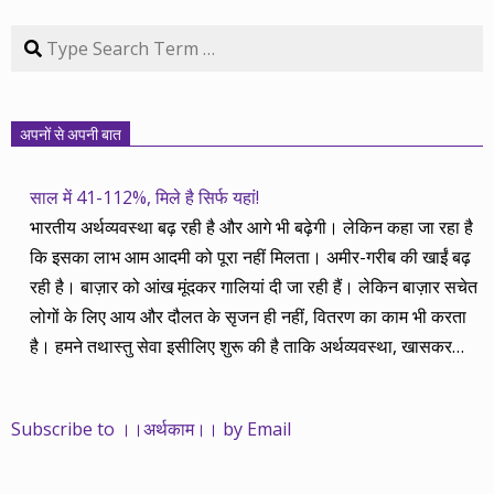
Search
अपनों से अपनी बात
साल में 41-112%, मिले है सिर्फ यहां!
भारतीय अर्थव्यवस्था बढ़ रही है और आगे भी बढ़ेगी। लेकिन कहा जा रहा है
कि इसका लाभ आम आदमी को पूरा नहीं मिलता। अमीर-गरीब की खाईं बढ़
रही है। बाज़ार को आंख मूंदकर गालियां दी जा रही हैं। लेकिन बाज़ार सचेत
लोगों के लिए आय और दौलत के सृजन ही नहीं, वितरण का काम भी करता
है। हमने तथास्तु सेवा इसीलिए शुरू की है ताकि अर्थव्यवस्था, खासकर
कंपनियों के बढ़ने का लाभ निपट गरीबी से ऊपर रहनेवाले लोगों तक पहुंचाया
जा सके। वे जिन्हें बैंक बहुत हुआ तो 9 प्रतिशत देता है, जबकि वास्तविक
Subscribe to ।।अर्थकाम।। by Email
महंगाई की दर 10 प्रतिशत से ऊपर रहती है। वे भागकर जाते हैं सोने और
रीयल एस्टेट में चले जाते हैं तो उनकी बचत लॉक हो जाती है। देश के काम