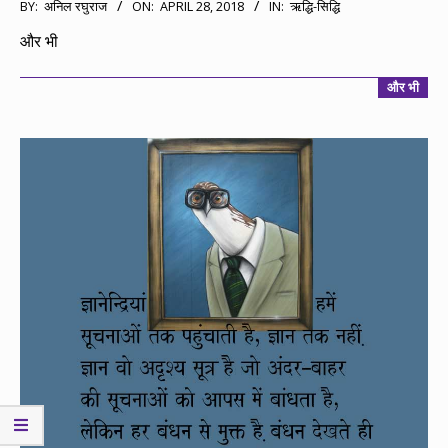
2018-
BY:
अनिल रघुराज
ON:
APRIL 28, 2018
IN:
ऋद्धि-सिद्धि
04-
और भी
28
और भी