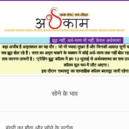
Skip
to
content
।।
झूठ नहीं, अर्ध-सत्य भी नहीं, केवल अर्थसत्य!
अर्थकाम।।
बड़ा अजीब है अमृतकाल का यह दौर। जो भी ज्यादा मुखर हैं और जिनकी आवाज़ सुनी या 
सब झूठ बोल रहे हैं। सत्ता का अमृत चखने के चक्कर में कोई अर्ध-सत्य तक नहीं बोल रहा। 
सच जानना ज़रूरी है। ‘ट्रेडिंग बुद्ध’ कॉलम में हम 13 जुलाई से अर्थव्यवस्था का सच उ
BE
कॉलम मूल रूप में लौट आएगा।
इस दौरान ‘तथास्तु’ का साप्ताहिक कॉलम बदस्तूर जारी रहेग
FINANCIALLY
Secondary
Navigation
सोने के भाव
CLEVER!
Menu
हंगरी का हौवा और सोने के स्टॉक