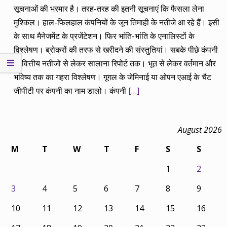
सूचनाओं की भरमार है। तरह-तरह की इतनी सूचनाएं कि फैसला लेना
मुश्किल। हाल-फिलहाल कंपनियों के जून तिमाही के नतीजे आ रहे हैं। इसी
के साथ मैनेजमेंट के प्रजेंटेशन। फिर भांति-भांति के एनालिस्टों के
विश्लेषण। ब्रोकरों की तरफ से खरीदने की संस्तुतियां। सबके पीछे कंपनी
के वित्तीय नतीजों से लेकर सालाना रिपोर्ट तक। भूत से लेकर वर्तमान और
भविष्य तक का गहरा विश्लेषण। गूगल के जेमिनाई या ओपन एआई के चैट
जीपीटी पर कंपनी का नाम डालो। कंपनी
[…]
August 2026
M
T
W
T
F
S
S
1
2
3
4
5
6
7
8
9
10
11
12
13
14
15
16