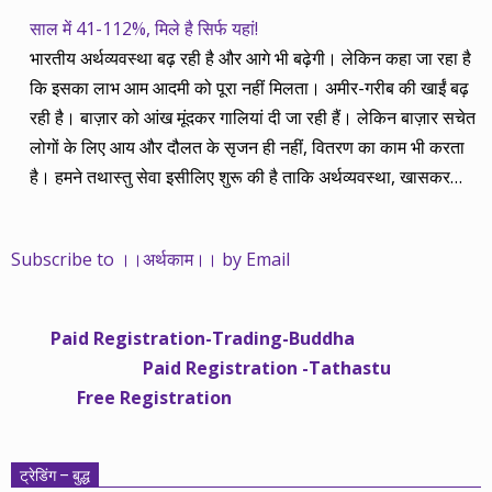
साल में 41-112%, मिले है सिर्फ यहां!
भारतीय अर्थव्यवस्था बढ़ रही है और आगे भी बढ़ेगी। लेकिन कहा जा रहा है
कि इसका लाभ आम आदमी को पूरा नहीं मिलता। अमीर-गरीब की खाईं बढ़
रही है। बाज़ार को आंख मूंदकर गालियां दी जा रही हैं। लेकिन बाज़ार सचेत
लोगों के लिए आय और दौलत के सृजन ही नहीं, वितरण का काम भी करता
है। हमने तथास्तु सेवा इसीलिए शुरू की है ताकि अर्थव्यवस्था, खासकर
कंपनियों के बढ़ने का लाभ निपट गरीबी से ऊपर रहनेवाले लोगों तक पहुंचाया
जा सके। वे जिन्हें बैंक बहुत हुआ तो 9 प्रतिशत देता है, जबकि वास्तविक
Subscribe to ।।अर्थकाम।। by Email
महंगाई की दर 10 प्रतिशत से ऊपर रहती है। वे भागकर जाते हैं सोने और
रीयल एस्टेट में चले जाते हैं तो उनकी बचत लॉक हो जाती है। देश के काम
नहीं आती। खुद उनके कितने काम आएगी, यह भी पक्का नहीं। जो पिछले
Paid Registration-Trading-Buddha
साढ़े चार सालों से अर्थकाम से जुड़े हैं, वे हमारी ईमानदारी और सत्यनिष्ठा से
Paid Registration -Tathastu
भलीभांति वाकिफ हैं। शुरू में हम भी कच्चे थे तो बाज़ार के उस्तादों के जाल
Free Registration
में फंस गए। गलतियां कीं। लेकिन जैसे ही समझ में आया, खटाक से उनसे
किनारा कस लिया। करीब सवा साल पहले से नए सिरे से शुरू किया तो
मजबूत आधार और गहन रिसर्च के साथ। उसी का नतीजा है कि हमारी
ट्रेडिंग – बुद्ध