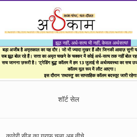
Skip
to
content
।।
झूठ नहीं, अर्ध-सत्य भी नहीं, केवल अर्थसत्य!
अर्थकाम।।
बड़ा अजीब है अमृतकाल का यह दौर। जो भी ज्यादा मुखर हैं और जिनकी आवाज़ सुनी या 
सब झूठ बोल रहे हैं। सत्ता का अमृत चखने के चक्कर में कोई अर्ध-सत्य तक नहीं बोल रहा। 
सच जानना ज़रूरी है। ‘ट्रेडिंग बुद्ध’ कॉलम में हम 13 जुलाई से अर्थव्यवस्था का सच उ
BE
कॉलम मूल रूप में लौट आएगा।
इस दौरान ‘तथास्तु’ का साप्ताहिक कॉलम बदस्तूर जारी रहेग
FINANCIALLY
Secondary
Navigation
शॉर्ट सेल
CLEVER!
Menu
कावेरी सीड का ग्राफ चला अब नीचे