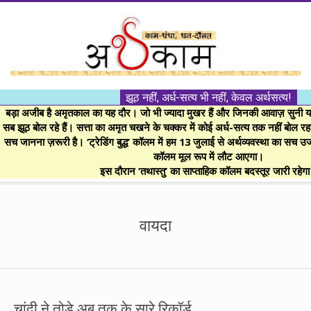
Skip
to
content
।।
झूठ नहीं, अर्ध-सत्य भी नहीं, केवल अर्थसत्य!
अर्थकाम।।
बड़ा अजीब है अमृतकाल का यह दौर। जो भी ज्यादा मुखर हैं और जिनकी आवाज़ सुनी या 
सब झूठ बोल रहे हैं। सत्ता का अमृत चखने के चक्कर में कोई अर्ध-सत्य तक नहीं बोल रहा। 
सच जानना ज़रूरी है। ‘ट्रेडिंग बुद्ध’ कॉलम में हम 13 जुलाई से अर्थव्यवस्था का सच उ
BE
कॉलम मूल रूप में लौट आएगा।
इस दौरान ‘तथास्तु’ का साप्ताहिक कॉलम बदस्तूर जारी रहेग
FINANCIALLY
Secondary
Navigation
वायदा
CLEVER!
Menu
चांदी ने तोड़े अब तक के सारे रिकॉर्ड