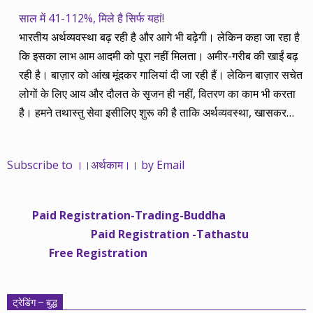
साल में 41-112%, मिले है सिर्फ यहां!
भारतीय अर्थव्यवस्था बढ़ रही है और आगे भी बढ़ेगी। लेकिन कहा जा रहा है
कि इसका लाभ आम आदमी को पूरा नहीं मिलता। अमीर-गरीब की खाईं बढ़
रही है। बाज़ार को आंख मूंदकर गालियां दी जा रही हैं। लेकिन बाज़ार सचेत
लोगों के लिए आय और दौलत के सृजन ही नहीं, वितरण का काम भी करता
है। हमने तथास्तु सेवा इसीलिए शुरू की है ताकि अर्थव्यवस्था, खासकर
कंपनियों के बढ़ने का लाभ निपट गरीबी से ऊपर रहनेवाले लोगों तक पहुंचाया
जा सके। वे जिन्हें बैंक बहुत हुआ तो 9 प्रतिशत देता है, जबकि वास्तविक
Subscribe to ।।अर्थकाम।। by Email
महंगाई की दर 10 प्रतिशत से ऊपर रहती है। वे भागकर जाते हैं सोने और
रीयल एस्टेट में चले जाते हैं तो उनकी बचत लॉक हो जाती है। देश के काम
नहीं आती। खुद उनके कितने काम आएगी, यह भी पक्का नहीं। जो पिछले
Paid Registration-Trading-Buddha
साढ़े चार सालों से अर्थकाम से जुड़े हैं, वे हमारी ईमानदारी और सत्यनिष्ठा से
Paid Registration -Tathastu
भलीभांति वाकिफ हैं। शुरू में हम भी कच्चे थे तो बाज़ार के उस्तादों के जाल
Free Registration
में फंस गए। गलतियां कीं। लेकिन जैसे ही समझ में आया, खटाक से उनसे
किनारा कस लिया। करीब सवा साल पहले से नए सिरे से शुरू किया तो
मजबूत आधार और गहन रिसर्च के साथ। उसी का नतीजा है कि हमारी
ट्रेडिंग – बुद्ध