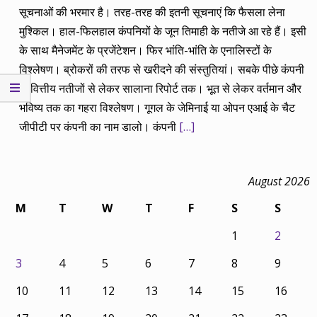
सूचनाओं की भरमार है। तरह-तरह की इतनी सूचनाएं कि फैसला लेना
मुश्किल। हाल-फिलहाल कंपनियों के जून तिमाही के नतीजे आ रहे हैं। इसी
के साथ मैनेजमेंट के प्रजेंटेशन। फिर भांति-भांति के एनालिस्टों के
विश्लेषण। ब्रोकरों की तरफ से खरीदने की संस्तुतियां। सबके पीछे कंपनी
के वित्तीय नतीजों से लेकर सालाना रिपोर्ट तक। भूत से लेकर वर्तमान और
भविष्य तक का गहरा विश्लेषण। गूगल के जेमिनाई या ओपन एआई के चैट
जीपीटी पर कंपनी का नाम डालो। कंपनी
[…]
August 2026
M
T
W
T
F
S
S
1
2
3
4
5
6
7
8
9
10
11
12
13
14
15
16