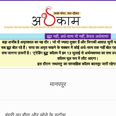
Skip
to
content
।।
झूठ नहीं, अर्ध-सत्य भी नहीं, केवल अर्थसत्य!
अर्थकाम।।
बड़ा अजीब है अमृतकाल का यह दौर। जो भी ज्यादा मुखर हैं और जिनकी आवाज़ सुनी या 
सब झूठ बोल रहे हैं। सत्ता का अमृत चखने के चक्कर में कोई अर्ध-सत्य तक नहीं बोल रहा। 
सच जानना ज़रूरी है। ‘ट्रेडिंग बुद्ध’ कॉलम में हम 13 जुलाई से अर्थव्यवस्था का सच उ
BE
कॉलम मूल रूप में लौट आएगा।
इस दौरान ‘तथास्तु’ का साप्ताहिक कॉलम बदस्तूर जारी रहेग
FINANCIALLY
Secondary
Navigation
मानपपुर
CLEVER!
Menu
हंगरी का हौवा और सोने के स्टॉक