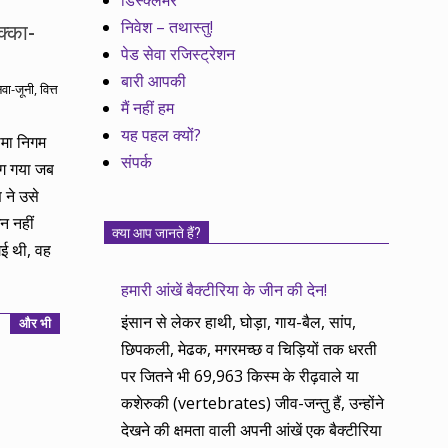
डिस्क्लेमर
निवेश – तथास्तु!
क्का-
पेड सेवा रजिस्ट्रेशन
बारी आपकी
वा-जूनी
,
वित्त
मैं नहीं हम
यह पहल क्यों?
ीमा निगम
संपर्क
लग गया जब
 ने उसे
न नहीं
क्या आप जानते हैं?
ई थी, वह
हमारी आंखें बैक्टीरिया के जीन की देन!
इंसान से लेकर हाथी, घोड़ा, गाय-बैल, सांप,
और भी
छिपकली, मेढक, मगरमच्छ व चिड़ियों तक धरती
पर जितने भी 69,963 किस्म के रीढ़वाले या
कशेरुकी (vertebrates) जीव-जन्तु हैं, उन्होंने
देखने की क्षमता वाली अपनी आंखें एक बैक्टीरिया