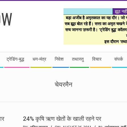
झूठ नही
बड़ा अजीब है अमृतकाल का यह दौर। जो भी 
सब झूठ बोल रहे हैं। सत्ता का अमृत चखने के
सच जानना ज़रूरी है। ‘ट्रेडिंग बुद्ध’ कॉल
इस दौरान ‘तथास
ट्रेडिंग-बुद्ध
धन-मंत्र
निवेश
तथास्तु
विचार
संपर्क
चेयरमैन
कार
24% कृषि ऋण खेतों के खाली रहने पर
2011-