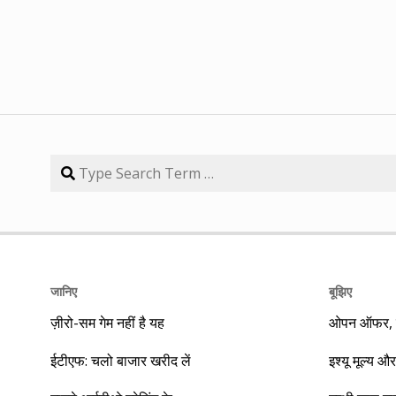
जानिए
बूझिए
ज़ीरो-सम गेम नहीं है यह
ओपन ऑफर, बा
ईटीएफ: चलो बाजार खरीद लें
इश्यू मूल्य और