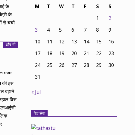
आई के
M
T
W
T
F
S
S
ंत्री के
1
2
 से चर्चा
3
4
5
6
7
8
9
10
11
12
13
14
15
16
और भी
17
18
19
20
21
22
23
24
25
26
27
28
29
30
त्त बाजार
31
श की इस
ल बढ़ाने
« Jul
लहाल वित्त
को एलआईसी
पेड सेवा
ालिक
और