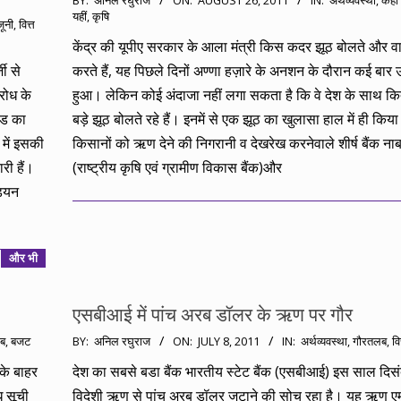
BY:
अनिल रघुराज
ON:
AUGUST 26, 2011
IN:
अर्थव्यवस्था
,
कहीं 
यहीं
,
कृषि
08-
जूनी
,
वित्त
26
केंद्र की यूपीए सरकार के आला मंत्री किस कदर झूठ बोलते और 
जी से
करते हैं, यह पिछले दिनों अण्णा हज़ारे के अनशन के दौरान कई बार
रोध के
हुआ। लेकिन कोई अंदाजा नहीं लगा सकता है कि वे देश के साथ कित
ंड का
बड़े झूठ बोलते रहे हैं। इनमें से एक झूठ का खुलासा हाल में ही किया है
 में इसकी
किसानों को ऋण देने की निगरानी व देखरेख करनेवाले शीर्ष बैंक नाबा
ी हैं।
(राष्ट्रीय कृषि एवं ग्रामीण विकास बैंक)और
डियन
और भी
एसबीआई में पांच अरब डॉलर के ऋण पर गौर
2011-
ब
,
बजट
BY:
अनिल रघुराज
ON:
JULY 8, 2011
IN:
अर्थव्यवस्था
,
गौरतलब
,
वि
07-
सके बाहर
देश का सबसे बडा बैंक भारतीय स्टेट बैंक (एसबीआई) इस साल दि
08
ध सूची
विदेशी ऋण से पांच अरब डॉलर जुटाने की सोच रहा है। यह ऋण ए