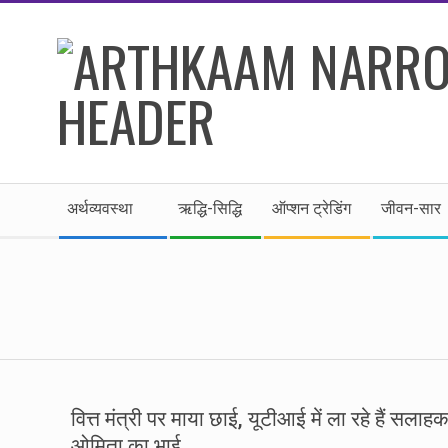
Skip
to
content
।।
Secondary
अर्थकाम।।
अर्थव्यवस्था
ऋद्धि-सिद्धि
ऑप्शन ट्रेडिंग
जीवन-सार
Navigation
Menu
BE
FINANCIALLY
CLEVER!
वित्त मंत्री पर माया छाई, यूटीआई में ला रहे हैं सलाह
ओमिता का भाई