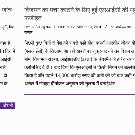
 जांच
विजयन का पत्ता काटने के लिए हुई एलआईसी की थु
फजीहत
2010-
-जूनी
,
वित्त
BY:
अनिल रघुराज
ON:
NOVEMBER 19, 2010
IN:
अर्थव्यवस्था
,
न
बाजार
11-
19
कहा है
पिछले कुछ दिनों से देश की सबसे बड़ी बीमा कंपनी भारतीय जीवन ब
 दिन में
(एलआईसी) के खिलाफ आ रही खबरों पर शुक्रवार को तब विराम 
एलआईसी
बीमा नियामक संस्था, आईआरडीए (इरडा) के चेयरमैन जे हरिनारायण
बसे
क्लीनचिट दे दी। कह दिया कि एलआईसी ने किसी नियम का उल्लंघ
। दो
किया है और पहले 14,000 करोड़ रुपए की कमी की जो बात कही ग
ग के
असल में मौजूदा बीमांकन अनुमान की तुलना में बताईऔर
और भी