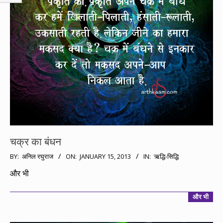
चक्र का बंधन
2013-
BY:
अनिल रघुराज
ON:
JANUARY 15, 2013
IN:
ऋद्धि-सिद्धि
01-
और भी
15
और भी