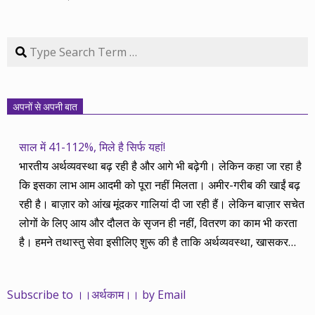
Search
अपनों से अपनी बात
साल में 41-112%, मिले है सिर्फ यहां!
भारतीय अर्थव्यवस्था बढ़ रही है और आगे भी बढ़ेगी। लेकिन कहा जा रहा है
कि इसका लाभ आम आदमी को पूरा नहीं मिलता। अमीर-गरीब की खाईं बढ़
रही है। बाज़ार को आंख मूंदकर गालियां दी जा रही हैं। लेकिन बाज़ार सचेत
लोगों के लिए आय और दौलत के सृजन ही नहीं, वितरण का काम भी करता
है। हमने तथास्तु सेवा इसीलिए शुरू की है ताकि अर्थव्यवस्था, खासकर
कंपनियों के बढ़ने का लाभ निपट गरीबी से ऊपर रहनेवाले लोगों तक पहुंचाया
जा सके। वे जिन्हें बैंक बहुत हुआ तो 9 प्रतिशत देता है, जबकि वास्तविक
Subscribe to ।।अर्थकाम।। by Email
महंगाई की दर 10 प्रतिशत से ऊपर रहती है। वे भागकर जाते हैं सोने और