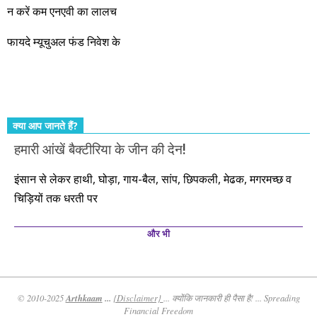
और सत्यनिष्ठा से आपके लिए निवेश के हर रविवार को शानदार मौके लेकर
न करें कम एनएवी का लालच
आते रहेंगे। तुलसीदास की चौपाई याद कीजिए – सकल पदारथ है जन मांही,
फायदे म्यूचुअल फंड निवेश के
कर्महीन नर पावत नाहीं। आपके हिस्से का कुछ कर्म हम कर दे रहे हैं। बाकी
तो आपको ही करना पड़ेगा। इसलिए…. सोचिए। समझिए। फैसला
कीजिए। तथास्तु!!!
क्या आप जानते हैं?
हमारी आंखें बैक्टीरिया के जीन की देन!
इंसान से लेकर हाथी, घोड़ा, गाय-बैल, सांप, छिपकली, मेढक, मगरमच्छ व
चिड़ियों तक धरती पर
और भी
Arthkaam
...
© 2010-2025
{Disclaimer}
... क्योंकि जानकारी ही पैसा है! ... Spreading
Financial Freedom