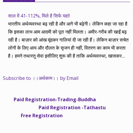
साल में 41-112%, मिले है सिर्फ यहां!
भारतीय अर्थव्यवस्था बढ़ रही है और आगे भी बढ़ेगी। लेकिन कहा जा रहा है
कि इसका लाभ आम आदमी को पूरा नहीं मिलता। अमीर-गरीब की खाईं बढ़
रही है। बाज़ार को आंख मूंदकर गालियां दी जा रही हैं। लेकिन बाज़ार सचेत
लोगों के लिए आय और दौलत के सृजन ही नहीं, वितरण का काम भी करता
है। हमने तथास्तु सेवा इसीलिए शुरू की है ताकि अर्थव्यवस्था, खासकर
कंपनियों के बढ़ने का लाभ निपट गरीबी से ऊपर रहनेवाले लोगों तक पहुंचाया
जा सके। वे जिन्हें बैंक बहुत हुआ तो 9 प्रतिशत देता है, जबकि वास्तविक
Subscribe to ।।अर्थकाम।। by Email
महंगाई की दर 10 प्रतिशत से ऊपर रहती है। वे भागकर जाते हैं सोने और
रीयल एस्टेट में चले जाते हैं तो उनकी बचत लॉक हो जाती है। देश के काम
नहीं आती। खुद उनके कितने काम आएगी, यह भी पक्का नहीं। जो पिछले
Paid Registration-Trading-Buddha
साढ़े चार सालों से अर्थकाम से जुड़े हैं, वे हमारी ईमानदारी और सत्यनिष्ठा से
Paid Registration -Tathastu
भलीभांति वाकिफ हैं। शुरू में हम भी कच्चे थे तो बाज़ार के उस्तादों के जाल
Free Registration
में फंस गए। गलतियां कीं। लेकिन जैसे ही समझ में आया, खटाक से उनसे
किनारा कस लिया। करीब सवा साल पहले से नए सिरे से शुरू किया तो