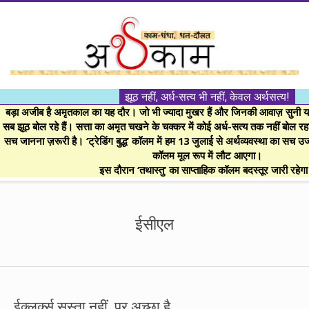
Skip
to
content
।।
झूठ नहीं, अर्ध-सत्य भी नहीं, केवल अर्थसत्य!
अर्थकाम।।
बड़ा अजीब है अमृतकाल का यह दौर। जो भी ज्यादा मुखर हैं और जिनकी आवाज़ सुनी या 
सब झूठ बोल रहे हैं। सत्ता का अमृत चखने के चक्कर में कोई अर्ध-सत्य तक नहीं बोल रहा। 
सच जानना ज़रूरी है। ‘ट्रेडिंग बुद्ध’ कॉलम में हम 13 जुलाई से अर्थव्यवस्था का सच उ
BE
कॉलम मूल रूप में लौट आएगा।
इस दौरान ‘तथास्तु’ का साप्ताहिक कॉलम बदस्तूर जारी रहेग
FINANCIALLY
Secondary
Navigation
ईसीएल
CLEVER!
Menu
ईक्लर्क्स सस्ता नहीं, पर अच्छा है