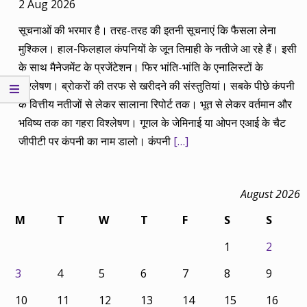
2 Aug 2026
सूचनाओं की भरमार है। तरह-तरह की इतनी सूचनाएं कि फैसला लेना
मुश्किल। हाल-फिलहाल कंपनियों के जून तिमाही के नतीजे आ रहे हैं। इसी
के साथ मैनेजमेंट के प्रजेंटेशन। फिर भांति-भांति के एनालिस्टों के
विश्लेषण। ब्रोकरों की तरफ से खरीदने की संस्तुतियां। सबके पीछे कंपनी
के वित्तीय नतीजों से लेकर सालाना रिपोर्ट तक। भूत से लेकर वर्तमान और
भविष्य तक का गहरा विश्लेषण। गूगल के जेमिनाई या ओपन एआई के चैट
जीपीटी पर कंपनी का नाम डालो। कंपनी
[…]
August 2026
M
T
W
T
F
S
S
1
2
3
4
5
6
7
8
9
10
11
12
13
14
15
16