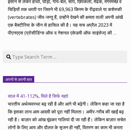
इंसान से लेकर हाथी, घोड़ा, गाय-बैल, सांप, छिपकली, मेढक, मगरमच्छ व
चिड़ियों तक धरती पर जितने भी 69,963 किस्म के रीढ़वाले या कशेरुकी
(vertebrates) जीव-जन्तु हैं, उन्होंने देखने की क्षमता वाली अपनी आंखें
एक बैक्टीरिया के जीन से हासिल की है। यह सच अप्रैल 2023 में
पीएनएएस (प्रोसीडिंग्स ऑफ द नेशनल एकेडमी ऑफ साइंसेज) की
…
Search
अपनों से अपनी बात
साल में 41-112%, मिले है सिर्फ यहां!
भारतीय अर्थव्यवस्था बढ़ रही है और आगे भी बढ़ेगी। लेकिन कहा जा रहा है
कि इसका लाभ आम आदमी को पूरा नहीं मिलता। अमीर-गरीब की खाईं बढ़
रही है। बाज़ार को आंख मूंदकर गालियां दी जा रही हैं। लेकिन बाज़ार सचेत
लोगों के लिए आय और दौलत के सृजन ही नहीं, वितरण का काम भी करता