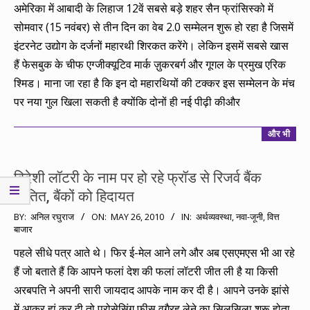
14
अमेरिका में आबादी के लिहाज 12वें सबसे बड़े शहर सैन फ्रांसिस्को में
सोमवार (15 नवंबर) से तीन दिन का वेब 2.0 सम्मेलन शुरू हो रहा है जिसमें
इंटरनेट उद्योग के दर्जनों महारथी शिरकत करेंगे। लेकिन इसमें सबसे खास
हैं फेसबुक के चीफ एग्जीक्यूटिव मार्क ज़ुकरबर्ग और गूगल के प्रमुख एरिक
श्मिड। माना जा रहा है कि इन दो महारथियों की टक्कर इस सम्मेलन के मंच
पर नया गुल खिला सकती है क्योंकि दोनों ही नई पीढ़ी कीऔर
और भी
विदेशी लॉटरी के नाम पर हो रहे फ्रॉड से रिजर्व बैंक
चिंतित, बैंकों को हिदायत
2010-
BY:
अनिल रघुराज
ON:
MAY 26, 2010
IN:
अर्थव्यवस्था
,
नवा-जूनी
,
वित्त
बाजार
05-
26
पहले सीधे पत्र आते थे। फिर ई-मेल आने लगे और अब एसएमएस भी आ रहे
हैं जो बताते हैं कि आपने फलां देश की फलां लॉटरी जीत ली है या किसी
अरबपति ने अपनी सारी जायदाद आपके नाम कर दी है। आपने उनके झांसे
में आकर हां कर दी तो प्रोसेसिंग फीस वगैरह लेने का सिलसिला शुरू होता