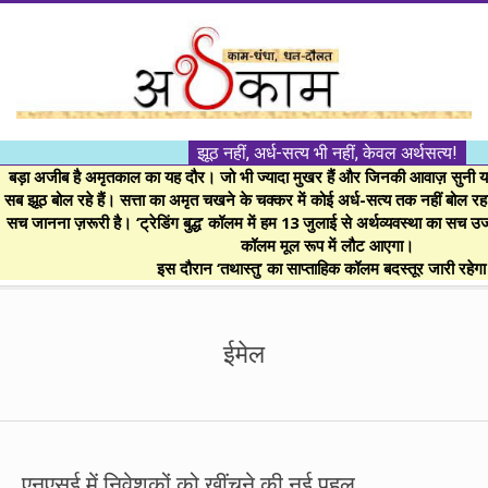
Skip
to
content
।।
झूठ नहीं, अर्ध-सत्य भी नहीं, केवल अर्थसत्य!
अर्थकाम।।
बड़ा अजीब है अमृतकाल का यह दौर। जो भी ज्यादा मुखर हैं और जिनकी आवाज़ सुनी या 
सब झूठ बोल रहे हैं। सत्ता का अमृत चखने के चक्कर में कोई अर्ध-सत्य तक नहीं बोल रहा। 
सच जानना ज़रूरी है। ‘ट्रेडिंग बुद्ध’ कॉलम में हम 13 जुलाई से अर्थव्यवस्था का सच उ
BE
कॉलम मूल रूप में लौट आएगा।
इस दौरान ‘तथास्तु’ का साप्ताहिक कॉलम बदस्तूर जारी रहेग
FINANCIALLY
Secondary
Navigation
ईमेल
CLEVER!
Menu
एनएसई में निवेशकों को खींचने की नई पहल