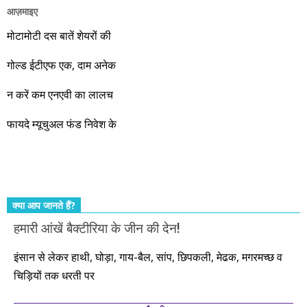
आज़माइए
वो रहे या कोई और आए, अगले दस साल भारतीय अर्थव्यवस्था के लिए
जबरदस्त प्रगति के साल होने जा रहे हैं। इस दौरान एक साल में दोगुना ही
मोटामोटी दस बातें शेयरों की
नहीं, दस साल में अपनी बचत से दस गुना दौलत बनाने के मौके बहुत सारे
गोल्ड ईटीएफ एक, दाम अनेक
आएंगे। दूसरे आपको बस उल्लू बनाएंगे। केवल हम ही हैं जो पूरी ईमानदारी
और सत्यनिष्ठा से आपके लिए निवेश के हर रविवार को शानदार मौके लेकर
न करें कम एनएवी का लालच
आते रहेंगे। तुलसीदास की चौपाई याद कीजिए – सकल पदारथ है जन मांही,
फायदे म्यूचुअल फंड निवेश के
कर्महीन नर पावत नाहीं। आपके हिस्से का कुछ कर्म हम कर दे रहे हैं। बाकी
तो आपको ही करना पड़ेगा। इसलिए…. सोचिए। समझिए। फैसला
कीजिए। तथास्तु!!!
क्या आप जानते हैं?
हमारी आंखें बैक्टीरिया के जीन की देन!
इंसान से लेकर हाथी, घोड़ा, गाय-बैल, सांप, छिपकली, मेढक, मगरमच्छ व
चिड़ियों तक धरती पर